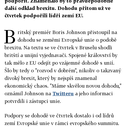
podpořit. Znamenalo by to pravděpodobně
další odklad brexitu. Dohodu přitom už ve
čtvrtek podpořili lídři zemí EU.
B
ritský premiér Boris Johnson přistoupil na
dohodu se zeměmi Evropské unie o podobě
brexitu. Na textu se ve čtvrtek v Bruselu shodli
britští a unijní vyjednavači. Spojené království by
tak mělo z EU odejít po vzájemné dohodě s unií.
Šlo by tedy o "rozvod v dobrém", nikoliv o takzvaný
divoký brexit, který by nejspíš znamenal
ekonomický chaos. "Máme skvělou novou dohodu,"
oznámil Johnson na
Twitteru
a jeho informaci
potvrdili i zástupci unie.
Podpory se dohodě ve čtvrtek dostalo i od lídrů
zemí Evropské unie v rámci evropského summitu.