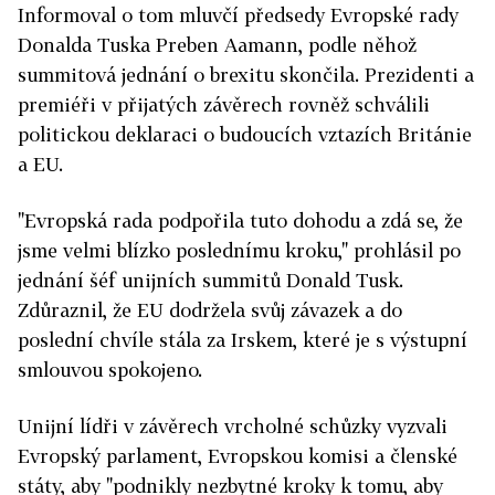
Informoval o tom mluvčí předsedy Evropské rady
Donalda Tuska Preben Aamann, podle něhož
summitová jednání o brexitu skončila. Prezidenti a
premiéři v přijatých závěrech rovněž schválili
politickou deklaraci o budoucích vztazích Británie
a EU.
"Evropská rada podpořila tuto dohodu a zdá se, že
jsme velmi blízko poslednímu kroku," prohlásil po
jednání šéf unijních summitů Donald Tusk.
Zdůraznil, že EU dodržela svůj závazek a do
poslední chvíle stála za Irskem, které je s výstupní
smlouvou spokojeno.
Unijní lídři v závěrech vrcholné schůzky vyzvali
Evropský parlament, Evropskou komisi a členské
státy, aby "podnikly nezbytné kroky k tomu, aby