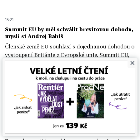
15:21
Summit EU by měl schválit brexitovou dohodu,
myslí si Andrej Babiš
Členské země EU souhlasí s dojednanou dohodou o
vystoupení Británie z Evropské unie. Summit EU,
×
který právě začíná v Bruselu, by ji tedy měl
schválit. Při příchodu na vrcholné unijní jednání
to řekl premiér Andrej Babiš.
15:32
Uzavření dohody mezi Velkou Británií a EU by
mohlo pomoct světové ekonomice
Prezident Světové banky David Malpass se
domnívá, že vyjasnění vztahů mezi Británií a