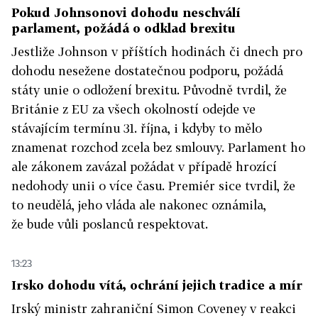
Pokud Johnsonovi dohodu neschválí
parlament, požádá o odklad brexitu
Jestliže Johnson v příštích hodinách či dnech pro
dohodu nesežene dostatečnou podporu, požádá
státy unie o odložení brexitu. Původně tvrdil, že
Británie z EU za všech okolností odejde ve
stávajícím termínu 31. října, i kdyby to mělo
znamenat rozchod zcela bez smlouvy. Parlament ho
ale zákonem zavázal požádat v případě hrozící
nedohody unii o více času. Premiér sice tvrdil, že
to neudělá, jeho vláda ale nakonec oznámila,
že bude vůli poslanců respektovat.
13:23
Irsko dohodu vítá, ochrání jejich tradice a mír
Irský ministr zahraniční Simon Coveney v reakci