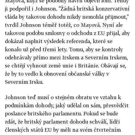
Mayová, když se podobný návrh objevil loni. Tehdy
ji podpořil i Johnson. "Žádná britská konzervativní
vláda by takovou dohodu nikdy nemohla přijmout,"
tvrdil Johnson téměř totéž, co Mayová. Nyní ale
takovou podobu smlouvy o odchodu z EU přijal, aby
dokázal naplnit výsledek referenda, které se
konalo už před třemi lety. Tomu, aby se kontroly
odehrávaly přímo mezi Irskem a Severním Irskem,
se chtějí vyhnout země unie i Británie. Obávají se,
že by to vedlo k obnovení občanské války v
Severním Irsku.
Johnson teď musí o stejném obratu ve vztahu k
podmínkám dohody, jaký udělal on sám, přesvědčit
poslance britského parlamentu. Pokud se bude
zdát, že britský parlament dohodu schválí, lídři
členských států EU by měli na svém čtvrtečním