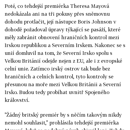
Poté, co tehdejší premiérka Theresa Mayová
nedokázala ani na tři pokusy přes sněmovnu
dohodu protlačit, její nástupce Boris Johnson v
dohodě požadoval úpravy týkající se pasáží, které
měly zabránit obnovení hraničních kontrol mezi
Irskou republikou a Severním Irskem. Nakonec se s
unií domluvil na tom, že Severní Irsko spolu s
Velkou Británií odejde nejen z EU, ale i z evropské
celní unie. Zatímco irský ostrov tak bude bez
hraničních a celních kontrol, tyto kontroly se
přesunou na moře mezi Velkou Británii a Severní
Irsko. Budou tedy probíhat uvnitř Spojeného
království.
"Žádný britský premiér by s něčím takovým nikdy
nemohl souhlasit," prohlásila tehdejší premiérka