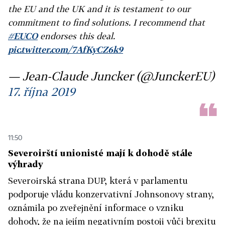
the EU and the UK and it is testament to our
commitment to find solutions. I recommend that
#EUCO
endorses this deal.
pic.twitter.com/7AfKyCZ6k9
— Jean-Claude Juncker (@JunckerEU)
17. října 2019
11:50
Severoirští unionisté mají k dohodě stále
výhrady
Severoirská strana DUP, která v parlamentu
podporuje vládu konzervativní Johnsonovy strany,
oznámila po zveřejnění informace o vzniku
dohody, že na jejím negativním postoji vůči brexitu