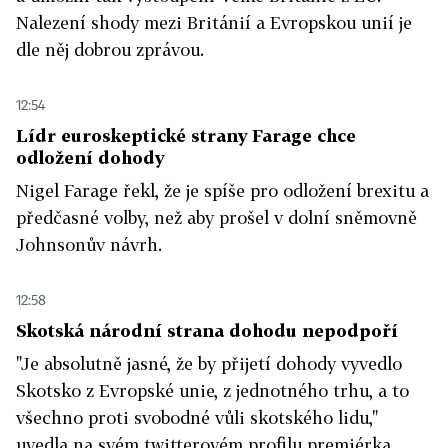
Nalezení shody mezi Británií a Evropskou unií je
dle něj dobrou zprávou.
12:54
Lídr euroskeptické strany Farage chce
odložení dohody
Nigel Farage řekl, že je spíše pro odložení brexitu a
předčasné volby, než aby prošel v dolní sněmovně
Johnsonův návrh.
12:58
Skotská národní strana dohodu nepodpoří
"Je absolutně jasné, že by přijetí dohody vyvedlo
Skotsko z Evropské unie, z jednotného trhu, a to
všechno proti svobodné vůli skotského lidu,"
uvedla na svém twitterovém profilu premiérka