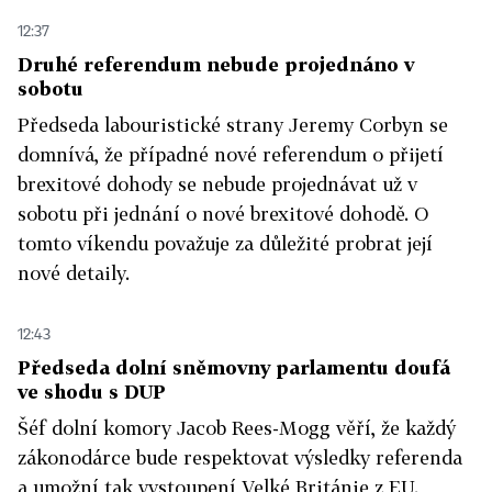
12:37
Druhé referendum nebude projednáno v
sobotu
Předseda labouristické strany Jeremy Corbyn se
domnívá, že případné nové referendum o přijetí
brexitové dohody se nebude projednávat už v
sobotu při jednání o nové brexitové dohodě. O
tomto víkendu považuje za důležité probrat její
nové detaily.
12:43
Předseda dolní sněmovny parlamentu doufá
ve shodu s DUP
Šéf dolní komory Jacob Rees-Mogg věří, že každý
zákonodárce bude respektovat výsledky referenda
a umožní tak vystoupení Velké Británie z EU.