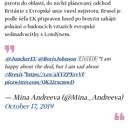
jistotu do oblastí, do nichž plánovaný odchod
Británie z Evropské unie vnesl nejistotu. Brusel je
podle šéfa EK připraven hned po brexitu zahájit
jednání o budoucích vztazích evropské
sedmadvacítky s Londýnem.
.
@JunckerEU
@BorisJohnson
🇪🇺🇬🇧 “I am
happy about the deal, but I am sad about
#Brexit
.”
https://t.co/aXVZPXvvVF
pic.twitter.com/QK32rxcmwD
— Mina Andreeva (@Mina_Andreeva)
October 17, 2019