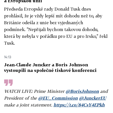
a Evropskou unií
Předseda Evropské rady Donald Tusk dnes
prohlásil, že je vždy lepší mít dohodu než to, aby
Británie odešla z unie bez vyjednaných
podmínek. "Nepřijali bychom takovou dohodu,
která by nebyla v pořádku pro EU a pro Irsko," řekl
Tusk.
14:13
Jean-Claude Juncker a Boris Johnson
vystoupili na společné tiskové konferenci
WATCH LIVE: Prime Minister
@BorisJohnson
and
President of the
@EU_Commission
@JunckerEU
make a joint statement.
https://t.co/84CsY4EPkh