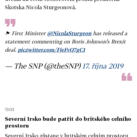
Skotska Nicola Sturgeonová.
🏴󠁧󠁢󠁳󠁣󠁴󠁿 First Minister
@NicolaSturgeon
has released a
statement commenting on Boris Johnson’s Brexit
deal.
pic.twitter.com/FjeFvQ7gC1
— The SNP (@theSNP)
17. října 2019
13:03
Severní Irsko bude patřit do britského celního
prostoru
Severní Irsko zůstane v britském celním prostoru,