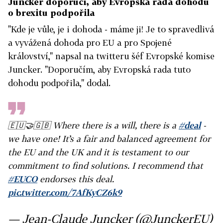
Juncker doporučí, aby Evropská rada dohodu
o brexitu podpořila
"Kde je vůle, je i dohoda - máme ji! Je to spravedlivá
a vyvážená dohoda pro EU a pro Spojené
království," napsal na twitteru šéf Evropské komise
Juncker. "Doporučím, aby Evropská rada tuto
dohodu podpořila," dodal.
🇪🇺🤝🇬🇧 Where there is a will, there is a
#deal
-
we have one! It’s a fair and balanced agreement for
the EU and the UK and it is testament to our
commitment to find solutions. I recommend that
#EUCO
endorses this deal.
pic.twitter.com/7AfKyCZ6k9
— Jean-Claude Juncker (@JunckerEU)