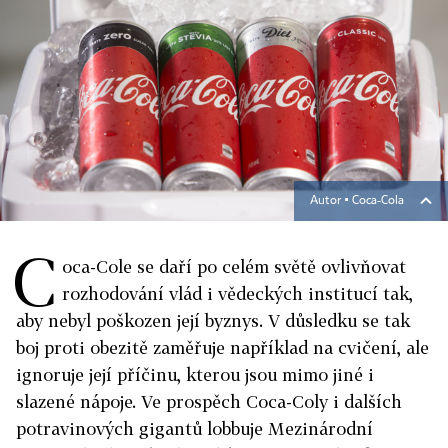
Autor ▪
Coca-Cola
C
oca-Cole se daří po celém světě ovlivňovat
rozhodování vlád i vědeckých institucí tak,
aby nebyl poškozen její byznys. V důsledku se tak
boj proti obezitě zaměřuje například na cvičení, ale
ignoruje její příčinu, kterou jsou mimo jiné i
slazené nápoje. Ve prospěch Coca-Coly i dalších
potravinových gigantů lobbuje Mezinárodní