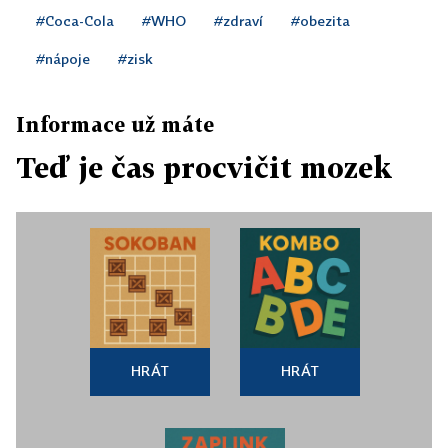
#Coca-Cola
#WHO
#zdraví
#obezita
#nápoje
#zisk
Informace už máte
Teď je čas procvičit mozek
HRÁT
HRÁT