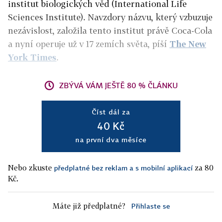
institut biologických věd (
International Life
Sciences Institute)
. Navzdory názvu, který vzbuzuje
nezávislost, založila tento institut právě Coca-Cola
a nyní operuje už v 17 zemích světa, píší
The New
York Times
.
ZBÝVÁ VÁM JEŠTĚ 80 % ČLÁNKU
Číst dál za
40 Kč
na první dva měsíce
Nebo zkuste
za 80
předplatné bez reklam a s mobilní aplikací
Kč.
Máte již předplatné?
Přihlaste se