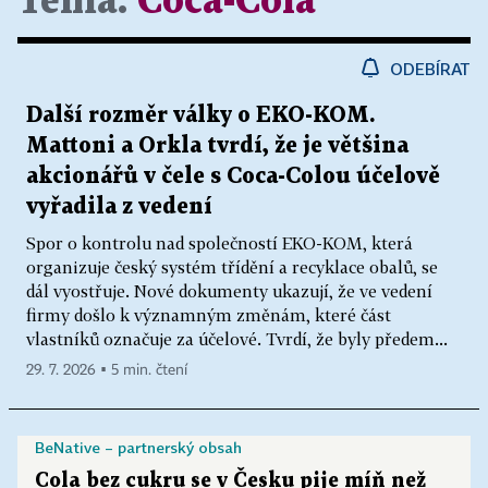
Téma:
Coca-Cola
ODEBÍRAT
Další rozměr války o EKO-KOM.
Mattoni a Orkla tvrdí, že je většina
akcionářů v čele s Coca-Colou účelově
vyřadila z vedení
Spor o kontrolu nad společností EKO-KOM, která
organizuje český systém třídění a recyklace obalů, se
dál vyostřuje. Nové dokumenty ukazují, že ve vedení
firmy došlo k významným změnám, které část
vlastníků označuje za účelové. Tvrdí, že byly předem...
29. 7. 2026 ▪ 5 min. čtení
BeNative – partnerský obsah
Cola bez cukru se v Česku pije míň než