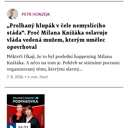
PETR HONZEJK
„Prolhaný hlupák v čele nemyslícího
stáda“. Proč Milana Knížáka oslavuje
vláda vedená mužem, kterým umělec
opovrhoval
Někteří říkají, že to byl poslední happening Milana
Knížáka. A něco na tom je. Pohřeb se státními poctami
organizovaný těmi, kterými slavný...
7. 8. 2026 ▪ 4 min. čtení
55:23