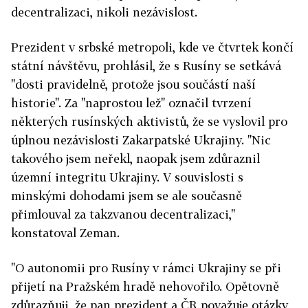
decentralizaci, nikoli nezávislost.
Prezident v srbské metropoli, kde ve čtvrtek končí
státní návštěvu, prohlásil, že s Rusíny se setkává
"dosti pravidelně, protože jsou součástí naší
historie". Za "naprostou lež" označil tvrzení
některých rusínských aktivistů, že se vyslovil pro
úplnou nezávislosti Zakarpatské Ukrajiny. "Nic
takového jsem neřekl, naopak jsem zdůraznil
územní integritu Ukrajiny. V souvislosti s
minskými dohodami jsem se ale současně
přimlouval za takzvanou decentralizaci,"
konstatoval Zeman.
"O autonomii pro Rusíny v rámci Ukrajiny se při
přijetí na Pražském hradě nehovořilo. Opětovně
zdůrazňuji, že pan prezident a ČR považuje otázky