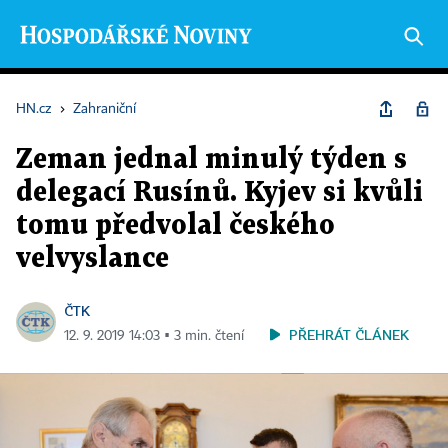
HN.cz
›
Zahraniční
Zeman jednal minulý týden s
delegací Rusínů. Kyjev si kvůli
tomu předvolal českého
velvyslance
ČTK
PŘEHRÁT ČLÁNEK
12. 9. 2019 14:03 ▪ 3 min. čtení