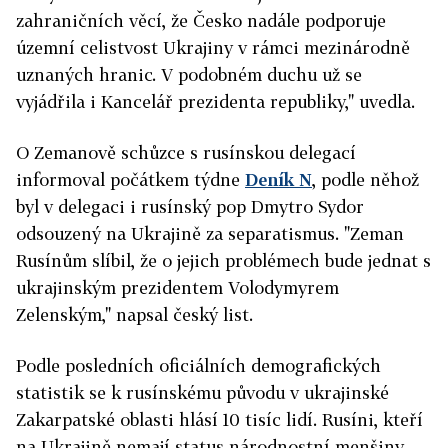
zahraničních věcí, že Česko nadále podporuje
územní celistvost Ukrajiny v rámci mezinárodně
uznaných hranic. V podobném duchu už se
vyjádřila i Kancelář prezidenta republiky," uvedla.
O Zemanově schůzce s rusínskou delegací
informoval počátkem týdne
Deník N
, podle něhož
byl v delegaci i rusínský pop Dmytro Sydor
odsouzený na Ukrajině za separatismus. "Zeman
Rusínům slíbil, že o jejich problémech bude jednat s
ukrajinským prezidentem Volodymyrem
Zelenským," napsal český list.
Podle posledních oficiálních demografických
statistik se k rusínskému původu v ukrajinské
Zakarpatské oblasti hlásí 10 tisíc lidí. Rusíni, kteří
na Ukrajině nemají status národnostní menšiny,