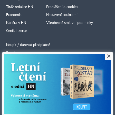
Tiráž redakce HN
Prohlášení o cookies
Economia
Nastavení soukromí
Kariéra v HN
Všeobecné smluvní podmínky
Ceník inzerce
Koupit / darovat předplatné
Eventy
×
Newslettery
RSS kanály
Autorská práva vykonává vydavatel. Bez písemného svolení vydavatele je
zakázáno jakékoli užití částí nebo celku díla, zejména rozmnožování a šíření
jakýmkoli způsobem, mechanickým nebo elektronickým, v českém nebo
jiném jazyce. Bez souhlasu vydavatele je zakázáno též rozmnožování
obsahu pro účely automatizované analýzy textů nebo dat
podle ustanovení § 39c autorského zákona.