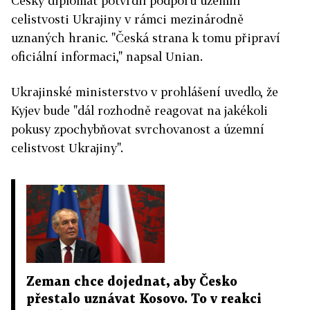
Český diplomat potvrdil podporu územní
celistvosti Ukrajiny v rámci mezinárodně
uznaných hranic. "Česká strana k tomu připraví
oficiální informaci," napsal Unian.
Ukrajinské ministerstvo v prohlášení uvedlo, že
Kyjev bude "dál rozhodně reagovat na jakékoli
pokusy zpochybňovat svrchovanost a územní
celistvost Ukrajiny".
Zeman chce dojednat, aby Česko
přestalo uznávat Kosovo. To v reakci