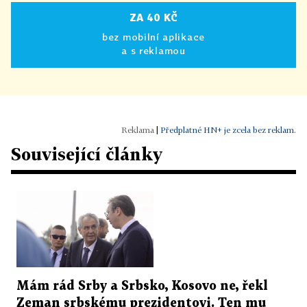
ZA 40 KČ
bez mobilní aplikace
a s reklamou
|
Předplatné HN+ je zcela bez reklam.
Související články
Mám rád Srby a Srbsko, Kosovo ne, řekl
Zeman srbskému prezidentovi. Ten mu