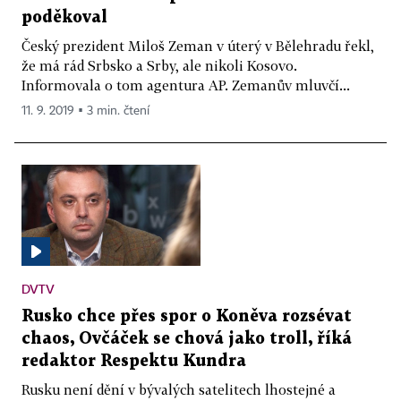
poděkoval
Český prezident Miloš Zeman v úterý v Bělehradu řekl,
že má rád Srbsko a Srby, ale nikoli Kosovo.
Informovala o tom agentura AP. Zemanův mluvčí...
11. 9. 2019 ▪ 3 min. čtení
DVTV
Rusko chce přes spor o Koněva rozsévat
chaos, Ovčáček se chová jako troll, říká
redaktor Respektu Kundra
Rusku není dění v bývalých satelitech lhostejné a