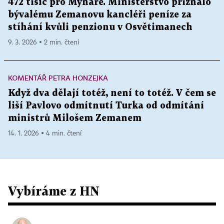
472 tisíc pro Mynáře. Ministerstvo přiznalo
bývalému Zemanovu kancléři peníze za
stíhání kvůli penzionu v Osvětimanech
9. 3. 2026 ▪ 2 min. čtení
KOMENTÁŘ PETRA HONZEJKA
Když dva dělají totéž, není to totéž. V čem se
liší Pavlovo odmítnutí Turka od odmítání
ministrů Milošem Zemanem
14. 1. 2026 ▪ 4 min. čtení
Vybíráme z HN