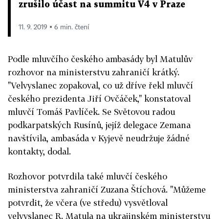
zrušilo účast na summitu V4 v Praze
11. 9. 2019 ▪ 6 min. čtení
Podle mluvčího českého ambasády byl Matulův
rozhovor na ministerstvu zahraničí krátký.
"Velvyslanec zopakoval, co už dříve řekl mluvčí
českého prezidenta Jiří Ovčáček," konstatoval
mluvčí Tomáš Pavlíček. Se Světovou radou
podkarpatských Rusínů, jejíž delegace Zemana
navštívila, ambasáda v Kyjevě neudržuje žádné
kontakty, dodal.
Rozhovor potvrdila také mluvčí českého
ministerstva zahraničí Zuzana Štíchová. "Můžeme
potvrdit, že včera (ve středu) vysvětloval
velvyslanec R. Matula na ukrajinském ministerstvu