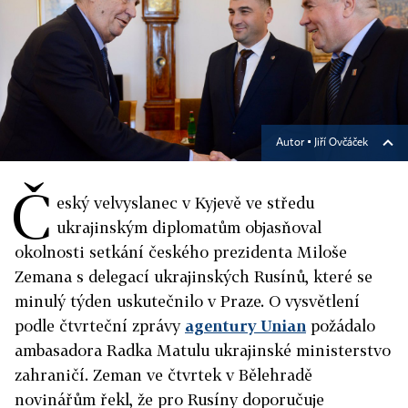
Autor ▪
Jiří Ovčáček
Č
eský velvyslanec v Kyjevě ve středu
ukrajinským diplomatům objasňoval
okolnosti setkání českého prezidenta Miloše
Zemana s delegací ukrajinských Rusínů, které se
minulý týden uskutečnilo v Praze. O vysvětlení
podle čtvrteční zprávy
agentury Unian
požádalo
ambasadora Radka Matulu ukrajinské ministerstvo
zahraničí.
Zeman ve čtvrtek v Bělehradě
novinářům řekl, že pro Rusíny doporučuje