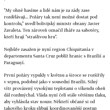
"My ohně hasíme a lidé nám je za zády zase
rozdělávají... Požáry tak není možné dostat pod
kontrolu," uvedl bolivijský ministr obrany Javier
Zavaleta. Ten zároveň označil žháře za sabotéry,
kteří hrají "strašlivou hru".
Nejhůře zasažen je nyní region Chiquitanía v
departementu Santa Cruz poblíž hranic s Brazílií a
Paraguayí.
První požáry vypukly v květnu a široce se rozšířily
v srpnu, podobně jako v sousední Brazílii. Silný
vítr provázený vysokými teplotami o víkendu oheň
dál rozdmýchal. Vláda nyní čelí stále většímu tlaku,
aby vyhlásila stav nouze. Někteří občané si od
takového kroku slibují koordinovanější postup