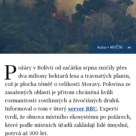
Autor ▪
AP/ČTK
P
ožáry v Bolívii od začátku srpna zničily přes
dva miliony hektarů lesa a travnatých planin,
což je plocha téměř o velikosti Moravy. Polovina ze
zasažených oblastí je přitom chráněná kvůli
rozmanitosti rostlinných a živočišných druhů.
Informoval o tom v úterý
server BBC
. Experti
tvrdí, že obnova místního ekosystému po požárech,
které podle místních úřadů zakládají lidé úmyslně,
potrvá až 300 let.