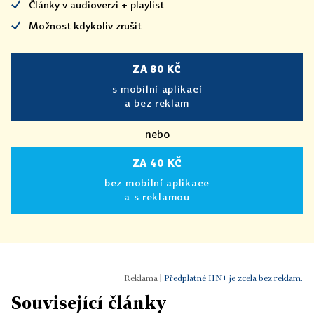
Články v audioverzi + playlist
Možnost kdykoliv zrušit
ZA 80 KČ
s mobilní aplikací
a bez reklam
nebo
ZA 40 KČ
bez mobilní aplikace
a s reklamou
|
Předplatné HN+ je zcela bez reklam.
Související články