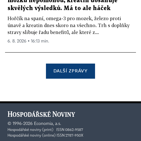
mozku nepomohou, kreatin dosahuje
skvělých výsledků. Má to ale háček
Hořčík na spaní, omega-3 pro mozek, železo proti
únavě a kreatin dnes skoro na všechno. Trh s doplňky
stravy slibuje řadu benefitů, ale které z...
6. 8. 2026 ▪ 16:13 min.
DALŠÍ ZPRÁVY
©
1996-2026
Economia, a.s.
Hospodářské noviny (print) ISSN 0862-9587
Hospodářské noviny (online) ISSN 2787-950X