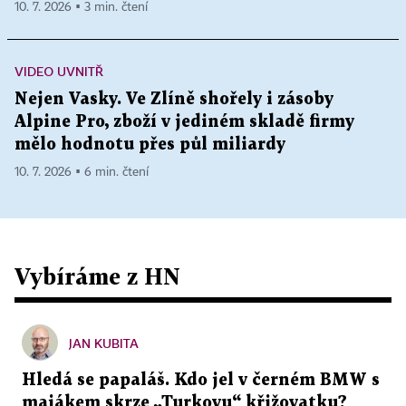
10. 7. 2026 ▪ 3 min. čtení
VIDEO UVNITŘ
Nejen Vasky. Ve Zlíně shořely i zásoby
Alpine Pro, zboží v jediném skladě firmy
mělo hodnotu přes půl miliardy
10. 7. 2026 ▪ 6 min. čtení
Vybíráme z HN
JAN KUBITA
Hledá se papaláš. Kdo jel v černém BMW s
majákem skrze „Turkovu“ křižovatku?