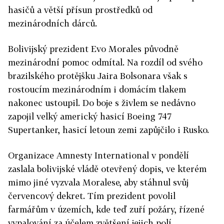
hasičů a větší přísun prostředků od
mezinárodních dárců.
Bolivijský prezident Evo Morales původně
mezinárodní pomoc odmítal. Na rozdíl od svého
brazilského protějšku Jaira Bolsonara však s
rostoucím mezinárodním i domácím tlakem
nakonec ustoupil. Do boje s živlem se nedávno
zapojil velký americký hasicí Boeing 747
Supertanker, hasicí letoun zemi zapůjčilo i Rusko.
Organizace Amnesty International v pondělí
zaslala bolivijské vládě otevřený dopis, ve kterém
mimo jiné vyzvala Moralese, aby stáhnul svůj
červencový dekret. Tím prezident povolil
farmářům v územích, kde teď zuří požáry, řízené
vypalování za účelem zvětšení jejich polí.