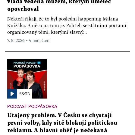
vláda vedená mužem, kterým umělec
opovrhoval
Někteří říkají, že to byl poslední happening Milana
Knížáka. A něco na tom je. Pohřeb se státními poctami
organizovaný těmi, kterými slavný...
7. 8. 2026 ▪ 4 min. čtení
55:23
PODCAST PODPÁSOVKA
Utajený problém. V Česku se chystají
první volby, kdy sítě blokují politickou
reklamu. A hlavní oběť je nečekaná