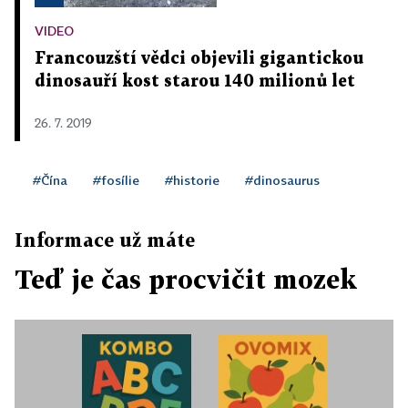
VIDEO
Francouzští vědci objevili gigantickou
dinosauří kost starou 140 milionů let
26. 7. 2019
#Čína
#fosílie
#historie
#dinosaurus
Informace už máte
Teď je čas procvičit mozek