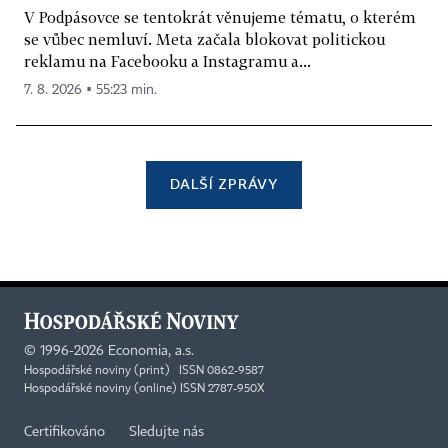
V Podpásovce se tentokrát věnujeme tématu, o kterém
se vůbec nemluví. Meta začala blokovat politickou
reklamu na Facebooku a Instagramu a...
7. 8. 2026 ▪ 55:23 min.
DALŠÍ ZPRÁVY
©
1996-2026
Economia, a.s.
Hospodářské noviny (print) ISSN 0862-9587
Hospodářské noviny (online) ISSN 2787-950X
Certifikováno
Sledujte nás