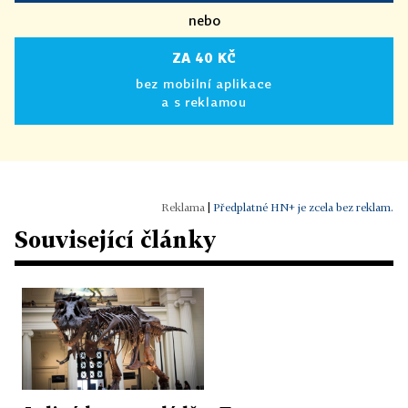
nebo
ZA 40 KČ
bez mobilní aplikace
a s reklamou
|
Předplatné HN+ je zcela bez reklam.
Související články