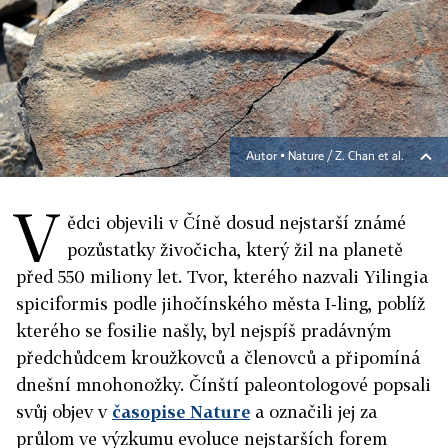
Autor ▪
Nature / Z. Chan et al.
V
ědci objevili v Číně dosud nejstarší známé
pozůstatky živočicha, který žil na planetě
před 550 miliony let. Tvor, kterého nazvali Yilingia
spiciformis podle jihočínského města I-ling, poblíž
kterého se fosilie našly, byl nejspíš pradávným
předchůdcem kroužkovců a členovců a připomíná
dnešní mnohonožky. Čínští paleontologové popsali
svůj objev v
časopise Nature
a označili jej za
průlom ve výzkumu evoluce nejstarších forem