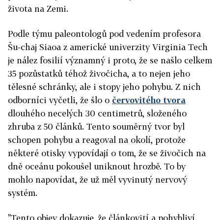
života na Zemi.
Podle týmu paleontologů pod vedením profesora
Šu-chaj Siaoa z americké univerzity Virginia Tech
je nález fosilií významný i proto, že se našlo celkem
35 pozůstatků téhož živočicha, a to nejen jeho
tělesné schránky, ale i stopy jeho pohybu. Z nich
odborníci vyčetli, že šlo o
červovitého tvora
dlouhého necelých 30 centimetrů, složeného
zhruba z 50 článků. Tento souměrný tvor byl
schopen pohybu a reagoval na okolí, protože
některé otisky vypovídají o tom, že se živočich na
dně oceánu pokoušel uniknout hrozbě. To by
mohlo napovídat, že už měl vyvinutý nervový
systém.
"Tento objev dokazuje, že článkovití a pohybliví