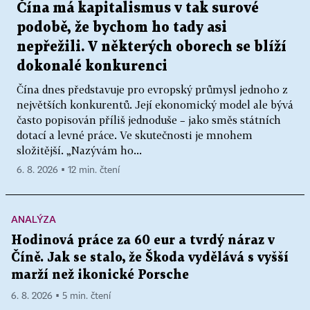
Čína má kapitalismus v tak surové
podobě, že bychom ho tady asi
nepřežili. V některých oborech se blíží
dokonalé konkurenci
Čína dnes představuje pro evropský průmysl jednoho z
největších konkurentů. Její ekonomický model ale bývá
často popisován příliš jednoduše – jako směs státních
dotací a levné práce. Ve skutečnosti je mnohem
složitější. „Nazývám ho...
6. 8. 2026 ▪ 12 min. čtení
ANALÝZA
Hodinová práce za 60 eur a tvrdý náraz v
Číně. Jak se stalo, že Škoda vydělává s vyšší
marží než ikonické Porsche
6. 8. 2026 ▪ 5 min. čtení