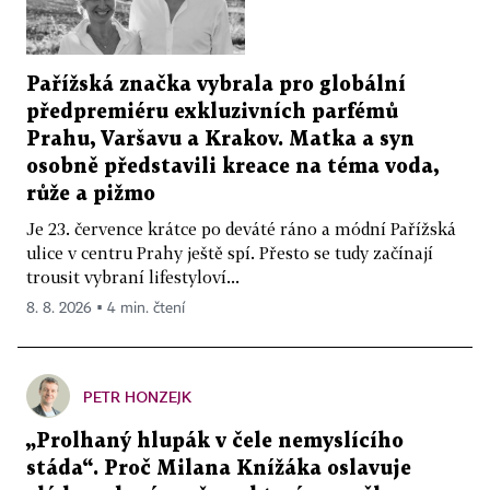
Pařížská značka vybrala pro globální
předpremiéru exkluzivních parfémů
Prahu, Varšavu a Krakov. Matka a syn
osobně představili kreace na téma voda,
růže a pižmo
Je 23. července krátce po deváté ráno a módní Pařížská
ulice v centru Prahy ještě spí. Přesto se tudy začínají
trousit vybraní lifestyloví...
8. 8. 2026 ▪ 4 min. čtení
PETR HONZEJK
„Prolhaný hlupák v čele nemyslícího
stáda“. Proč Milana Knížáka oslavuje