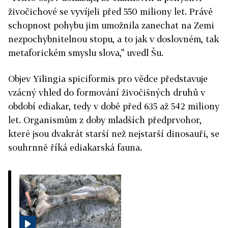
živočichové se vyvíjeli před 550 miliony let. Právě
schopnost pohybu jim umožnila zanechat na Zemi
nezpochybnitelnou stopu, a to jak v doslovném, tak
metaforickém smyslu slova," uvedl Šu.
Objev Yilingia spiciformis pro vědce představuje
vzácný vhled do formování živočišných druhů v
období ediakar, tedy v době před 635 až 542 miliony
let. Organismům z doby mladších předprvohor,
které jsou dvakrát starší než nejstarší dinosauři, se
souhrnně říká ediakarská fauna.