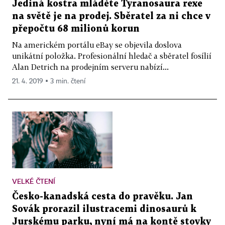
Jediná kostra mláděte Tyranosaura rexe
na světě je na prodej. Sběratel za ni chce v
přepočtu 68 milionů korun
Na americkém portálu eBay se objevila doslova
unikátní položka. Profesionální hledač a sběratel fosílií
Alan Detrich na prodejním serveru nabízí...
21. 4. 2019 ▪ 3 min. čtení
VELKÉ ČTENÍ
Česko-kanadská cesta do pravěku. Jan
Sovák prorazil ilustracemi dinosaurů k
Jurskému parku, nyní má na kontě stovky