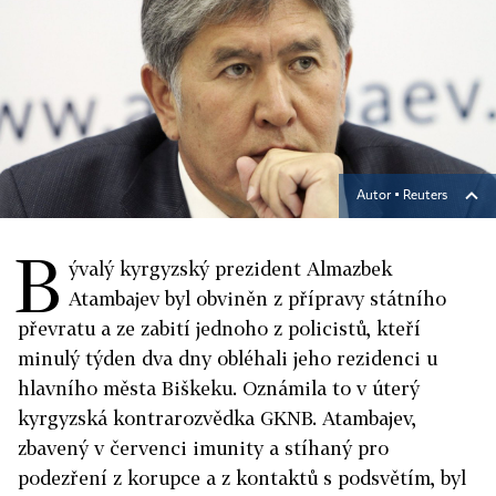
Autor ▪
Reuters
B
ývalý kyrgyzský prezident Almazbek
Atambajev byl obviněn z přípravy státního
převratu a ze zabití jednoho z policistů, kteří
minulý týden dva dny obléhali jeho rezidenci u
hlavního města Biškeku. Oznámila to v úterý
kyrgyzská kontrarozvědka GKNB. Atambajev,
zbavený v červenci imunity a stíhaný pro
podezření z korupce a z kontaktů s podsvětím, byl