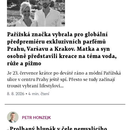
Pařížská značka vybrala pro globální
předpremiéru exkluzivních parfémů
Prahu, Varšavu a Krakov. Matka a syn
osobně představili kreace na téma voda,
růže a pižmo
Je 23. července krátce po deváté ráno a módní Pařížská
ulice v centru Prahy ještě spí. Přesto se tudy začínají
trousit vybraní lifestyloví...
8. 8. 2026 ▪ 4 min. čtení
PETR HONZEJK
„Prolhaný hlupák v čele nemyslícího