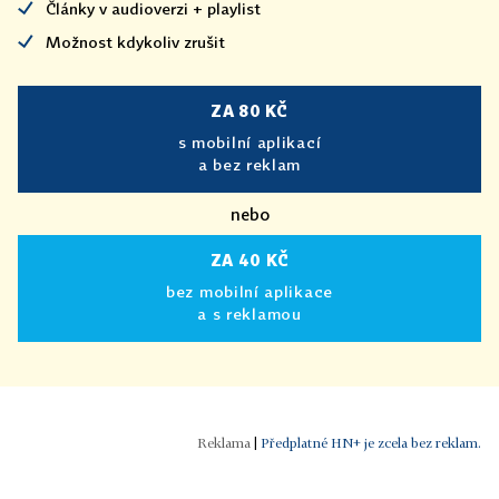
Články v audioverzi + playlist
Možnost kdykoliv zrušit
ZA 80 KČ
s mobilní aplikací
a bez reklam
nebo
ZA 40 KČ
bez mobilní aplikace
a s reklamou
|
Předplatné HN+ je zcela bez reklam.