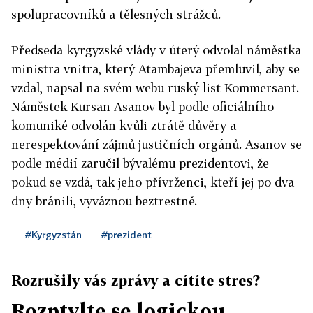
spolupracovníků a tělesných strážců.
Předseda kyrgyzské vlády v úterý odvolal náměstka
ministra vnitra, který Atambajeva přemluvil, aby se
vzdal, napsal na svém webu ruský list Kommersant.
Náměstek Kursan Asanov byl podle oficiálního
komuniké odvolán kvůli ztrátě důvěry a
nerespektování zájmů justičních orgánů. Asanov se
podle médií zaručil bývalému prezidentovi, že
pokud se vzdá, tak jeho přívrženci, kteří jej po dva
dny bránili, vyváznou beztrestně.
#Kyrgyzstán
#prezident
Rozrušily vás zprávy a cítíte stres?
Rozptylte se logickou