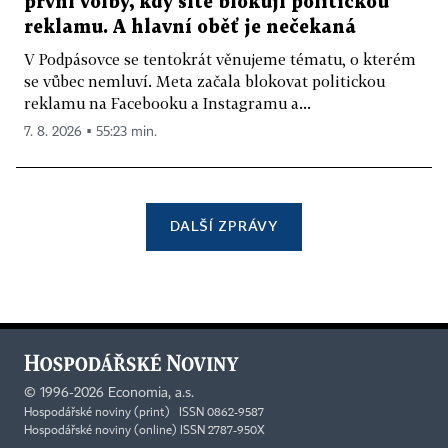
první volby, kdy sítě blokují politickou
reklamu. A hlavní oběť je nečekaná
V Podpásovce se tentokrát věnujeme tématu, o kterém
se vůbec nemluví. Meta začala blokovat politickou
reklamu na Facebooku a Instagramu a...
7. 8. 2026 ▪ 55:23 min.
DALŠÍ ZPRÁVY
©
1996-2026
Economia, a.s.
Hospodářské noviny (print) ISSN 0862-9587
Hospodářské noviny (online) ISSN 2787-950X