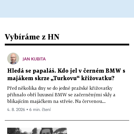
Vybíráme z HN
JAN KUBITA
Hledá se papaláš. Kdo jel v černém BMW s
majákem skrze „Turkovu“ křižovatku?
Před několika dny se do jedné pražské křižovatky
přihnalo obří luxusní BMW se začerněnými skly a
blikajícím majáčkem na střeše. Na červenou...
4. 8. 2026 ▪ 6 min. čtení