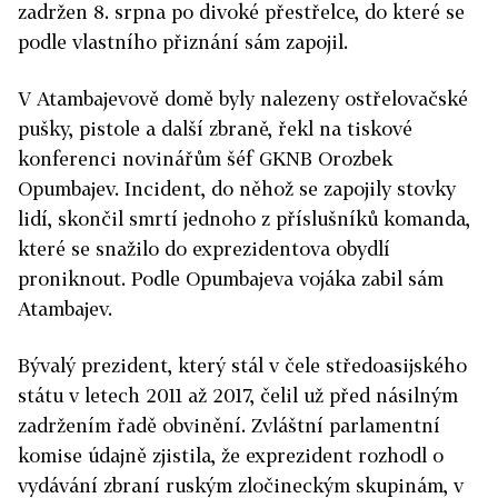
zadržen 8. srpna po divoké přestřelce, do které se
podle vlastního přiznání sám zapojil.
V Atambajevově domě byly nalezeny ostřelovačské
pušky, pistole a další zbraně, řekl na tiskové
konferenci novinářům šéf GKNB Orozbek
Opumbajev. Incident, do něhož se zapojily stovky
lidí, skončil smrtí jednoho z příslušníků komanda,
které se snažilo do exprezidentova obydlí
proniknout. Podle Opumbajeva vojáka zabil sám
Atambajev.
Bývalý prezident, který stál v čele středoasijského
státu v letech 2011 až 2017, čelil už před násilným
zadržením řadě obvinění. Zvláštní parlamentní
komise údajně zjistila, že exprezident rozhodl o
vydávání zbraní ruským zločineckým skupinám, v