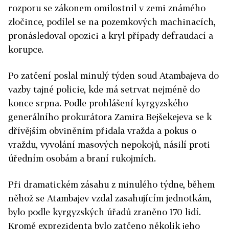
rozporu se zákonem omilostnil v zemi známého
zločince, podílel se na pozemkových machinacích,
pronásledoval opozici a kryl případy defraudací a
korupce.
Po zatčení poslal minulý týden soud Atambajeva do
vazby tajné policie, kde má setrvat nejméně do
konce srpna. Podle prohlášení kyrgyzského
generálního prokurátora Zamira Bejšekejeva se k
dřívějším obviněním přidala vražda a pokus o
vraždu, vyvolání masových nepokojů, násilí proti
úředním osobám a braní rukojmích.
Při dramatickém zásahu z minulého týdne, během
něhož se Atambajev vzdal zasahujícím jednotkám,
bylo podle kyrgyzských úřadů zraněno 170 lidí.
Kromě exprezidenta bylo zatčeno několik jeho