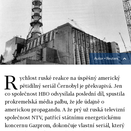
Autor ▪
Reuters
R
ychlost ruské reakce na úspěšný americký
pětidílný seriál Černobyl je překvapivá. Jen
co společnost HBO odvysílala poslední díl, spustila
prokremelská média palbu, že jde údajně o
americkou propagandu. A že prý už ruská televizní
společnost NTV, patřící státnímu energetickému
koncernu Gazprom, dokončuje vlastní seriál, který