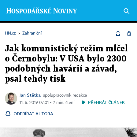
HN.cz
›
Zahraniční
Jak komunistický režim mlčel
o Černobylu: V USA bylo 2300
podobných havárií a závad,
psal tehdy tisk
Jan Štětka
spolupracovník redakce
PŘEHRÁT ČLÁNEK
11. 6. 2019 07:01 ▪ 7 min. čtení
ODEBÍRAT AUTORA