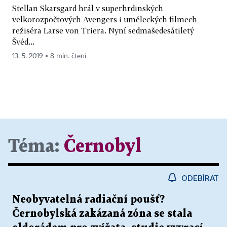
Stellan Skarsgard hrál v superhrdinských
velkorozpočtových Avengers i uměleckých filmech
režiséra Larse von Triera. Nyní sedmašedesátiletý
Švéd...
13. 5. 2019 ▪ 8 min. čtení
Téma:
Černobyl
ODEBÍRAT
Neobyvatelná radiační poušť?
Černobylská zakázaná zóna se stala