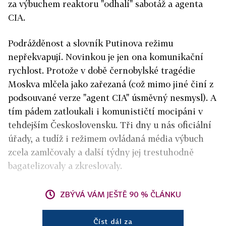
za výbuchem reaktoru "odhalí" sabotáž a agenta
CIA.
Podrážděnost a slovník Putinova režimu
nepřekvapují. Novinkou je jen ona komunikační
rychlost. Protože v době černobylské tragédie
Moskva mlčela jako zařezaná (což mimo jiné činí z
podsouvané verze "agent CIA" úsměvný nesmysl). A
tím pádem zatloukali i komunističtí mocipáni v
tehdejším Československu. Tři dny u nás oficiální
úřady, a tudíž i režimem ovládaná média výbuch
zcela zamlčovaly a další týdny jej trestuhodně
bagatelizovaly a zkreslovaly.
ZBÝVÁ VÁM JEŠTĚ 90 % ČLÁNKU
Číst dál za