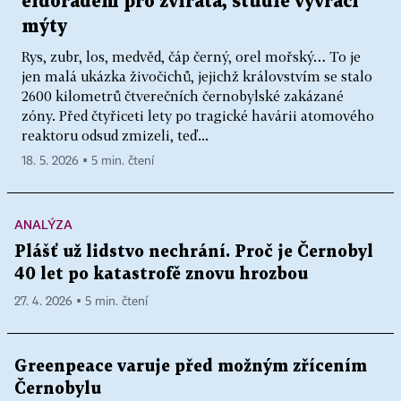
eldorádem pro zvířata, studie vyvrací
mýty
Rys, zubr, los, medvěd, čáp černý, orel mořský… To je
jen malá ukázka živočichů, jejichž královstvím se stalo
2600 kilometrů čtverečních černobylské zakázané
zóny. Před čtyřiceti lety po tragické havárii atomového
reaktoru odsud zmizeli, teď...
18. 5. 2026 ▪ 5 min. čtení
ANALÝZA
Plášť už lidstvo nechrání. Proč je Černobyl
40 let po katastrofě znovu hrozbou
27. 4. 2026 ▪ 5 min. čtení
Greenpeace varuje před možným zřícením
Černobylu