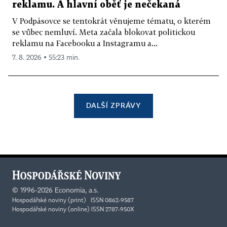
reklamu. A hlavní oběť je nečekaná
V Podpásovce se tentokrát věnujeme tématu, o kterém
se vůbec nemluví. Meta začala blokovat politickou
reklamu na Facebooku a Instagramu a...
7. 8. 2026 ▪ 55:23 min.
DALŠÍ ZPRÁVY
©
1996-2026
Economia, a.s.
Hospodářské noviny (print) ISSN 0862-9587
Hospodářské noviny (online) ISSN 2787-950X