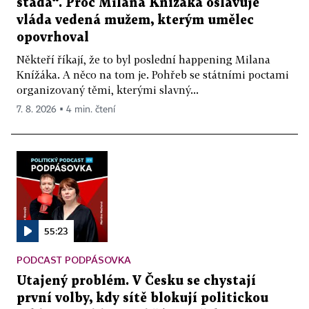
stáda“. Proč Milana Knížáka oslavuje
vláda vedená mužem, kterým umělec
opovrhoval
Někteří říkají, že to byl poslední happening Milana
Knížáka. A něco na tom je. Pohřeb se státními poctami
organizovaný těmi, kterými slavný...
7. 8. 2026 ▪ 4 min. čtení
55:23
PODCAST PODPÁSOVKA
Utajený problém. V Česku se chystají
první volby, kdy sítě blokují politickou