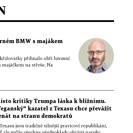
N
 černém BMW s majákem
 křižovatky přihnalo obří luxusní
m majáčkem na střeše. Na
ísto kritiky Trumpa láska k bližnímu.
Veganský“ kazatel z Texasu chce převážit
enát na stranu demokratů
Texasu jsou tradičně silnější pravicoví republikáni,
ď ale může všechny předpoklady obrátit naruby