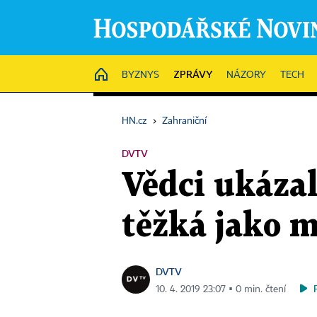
ZPRÁVY
HOME
BYZNYS
NÁZORY
TECH
HN.cz
›
Zahraniční
DVTV
Vědci ukázal
těžká jako m
DVTV
10. 4. 2019 23:07 ▪ 0 min. čtení