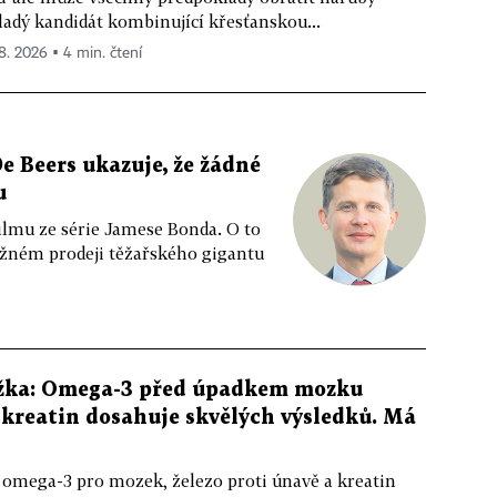
adý kandidát kombinující křesťanskou...
 8. 2026 ▪ 4 min. čtení
e Beers ukazuje, že žádné
u
ilmu ze série Jamese Bonda. O to
ožném prodeji těžařského gigantu
žka: Omega-3 před úpadkem mozku
kreatin dosahuje skvělých výsledků. Má
 omega-3 pro mozek, železo proti únavě a kreatin