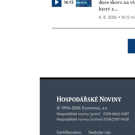
16:13
dnes skoro na vš
které z...
6. 8. 2026 ▪ 16:13 m
©
1996-2026
Economia, a.s.
Hospodářské noviny (print) ISSN 0862-9587
Hospodářské noviny (online) ISSN 2787-950X
Certifikováno
Sledujte nás