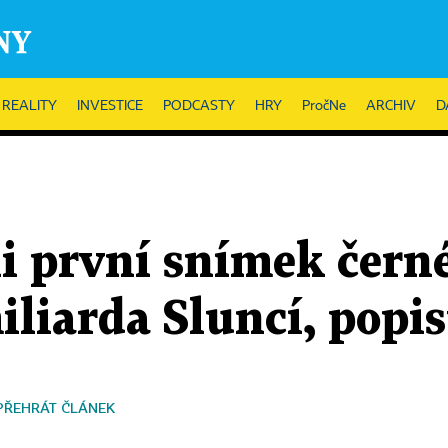
REALITY
INVESTICE
PODCASTY
HRY
PročNe
ARCHIV
D
i první snímek černé
iliarda Sluncí, popi
PŘEHRÁT ČLÁNEK