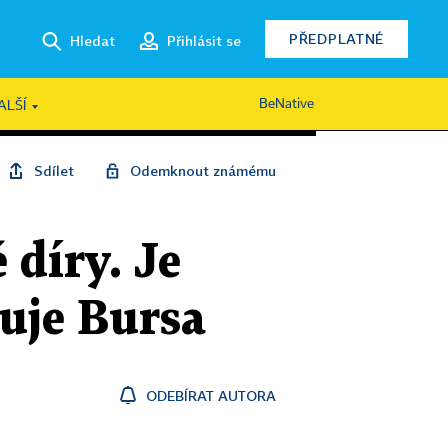
PŘEDPLATNÉ
Hledat
Přihlásit se
BeNative
ALŠÍ
Sdílet
Odemknout známému
 díry. Je
suje Bursa
ODEBÍRAT AUTORA