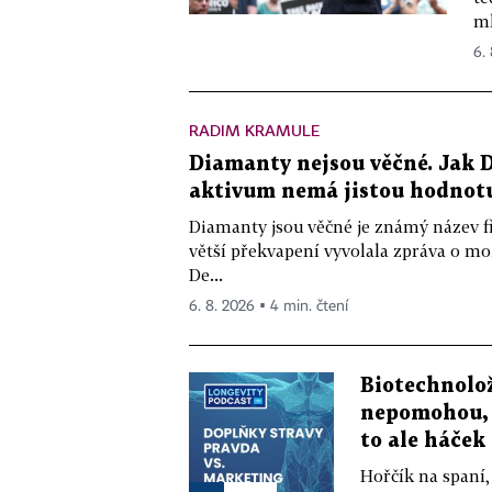
ml
6.
RADIM KRAMULE
Diamanty nejsou věčné. Jak D
aktivum nemá jistou hodnot
Diamanty jsou věčné je známý název f
větší překvapení vyvolala zpráva o m
De...
6. 8. 2026 ▪ 4 min. čtení
Biotechnolo
nepomohou, 
to ale háček
Hořčík na spaní,