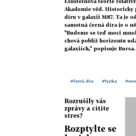
Einsteinova teorie relativi
Akademie věd. Historicky 
díru v galaxii M87. Ta je o
samotná černá díra je o ně
"Budeme se teď moci mnohe
chová poblíž horizontu udál
galaxiích," popisuje Bursa.
#černá díra
#fyzika
#ves
Rozrušily vás
zprávy a cítíte
stres?
Rozptylte se