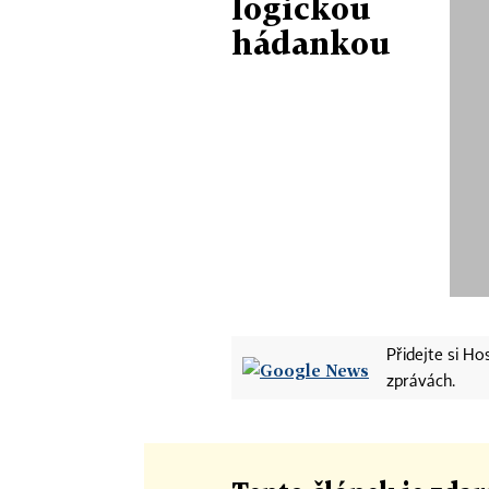
logickou
hádankou
Přidejte si H
zprávách.