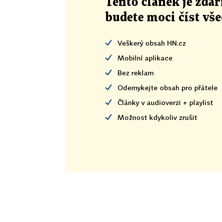
Tento článek
je
zdar
budete moci číst vš
Veškerý obsah HN.cz
Mobilní aplikace
Bez reklam
Odemykejte obsah pro přátele
Články v audioverzi + playlist
Možnost kdykoliv zrušit