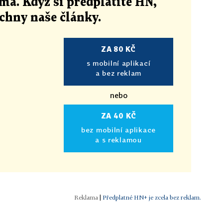
ma. Když si předplatíte HN,
echny naše články
.
ZA 80 KČ
s mobilní aplikací
a bez reklam
nebo
ZA 40 KČ
bez mobilní aplikace
a s reklamou
|
Předplatné HN+ je zcela bez reklam.