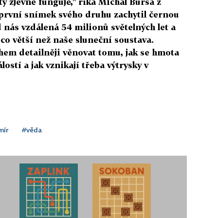
ty zjevně funguje," říká Michal Bursa z
první snímek svého druhu zachytil černou
d nás vzdálená 54 milionů světelných let a
co větší než naše sluneční soustava.
m detailněji věnovat tomu, jak se hmota
ostí a jak vznikají třeba výtrysky v
mír
#věda