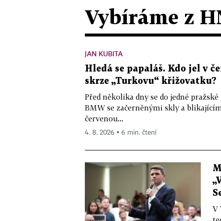
Vybíráme z H
JAN KUBITA
Hledá se papaláš. Kdo jel v
skrze „Turkovu“ křižovatku?
Před několika dny se do jedné pražské
BMW se začerněnými skly a blikající
červenou...
4. 8. 2026 ▪ 6 min. čtení
M
„
S
V 
te