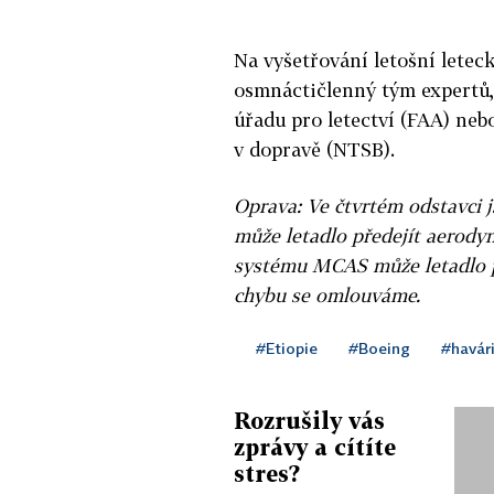
Na vyšetřování letošní letec
osmnáctičlenný tým expertů,
úřadu pro letectví (FAA) ne
v dopravě (NTSB).
Oprava: Ve čtvrtém odstavci 
může letadlo předejít aerody
systému MCAS může letadlo p
chybu se omlouváme.
#Etiopie
#Boeing
#havár
Rozrušily vás
zprávy a cítíte
stres?