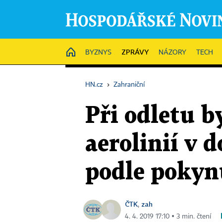
ZPRÁVY
HOME
BYZNYS
NÁZORY
TECH
HN.cz
›
Zahraniční
Při odletu b
aerolinií v 
podle pokyn
ČTK
zah
,
4. 4. 2019 17:10 ▪ 3 min. čtení