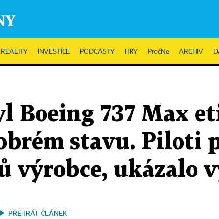
REALITY
INVESTICE
PODCASTY
HRY
PročNe
ARCHIV
D
yl Boeing 737 Max e
dobrém stavu. Piloti 
ů výrobce, ukázalo v
PŘEHRÁT ČLÁNEK