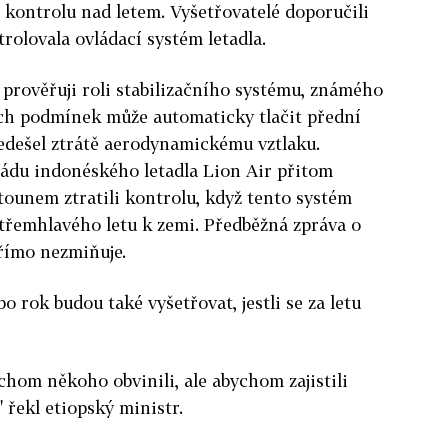
t kontrolu nad letem.
Vyšetřovatelé doporučili
rolovala ovládací systém letadla.
prověřuji roli stabilizačního systému, známého
ch podmínek může automaticky tlačit přední
předešel ztrátě aerodynamickému vztlaku.
pádu indonéského letadla Lion Air přitom
etounem ztratili kontrolu, když tento systém
třemhlavého letu k zemi. Předběžná zpráva o
římo nezmiňuje.
o rok budou také vyšetřovat, jestli se za letu
chom někoho obvinili, ale abychom zajistili
 řekl etiopský ministr.