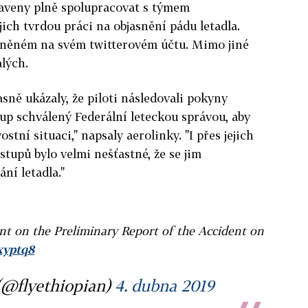
raveny plně spolupracovat s týmem
ejich tvrdou práci na objasnění pádu letadla.
ejněném na svém twitterovém účtu. Mimo jiné
lých.
asně ukázaly, že piloti následovali pokyny
tup schválený
Federální leteckou správou, aby
stní situaci," napsaly aerolinky. "I přes jejich
stupů bylo velmi nešťastné, že se jim
ání letadla."
ent on the Preliminary Report of the Accident on
xyptq8
(@flyethiopian)
4. dubna 2019