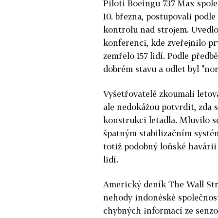
Piloti Boeingu 737 Max společ
10. března, postupovali podle
kontrolu nad strojem. Uvedlo
konferenci, kde zveřejnilo pr
zemřelo 157 lidí. Podle předb
dobrém stavu a odlet byl "nor
Vyšetřovatelé zkoumali letov
ale nedokážou potvrdit, zda s
konstrukci letadla. Mluvilo s
špatným stabilizačním systé
totiž podobný loňské havárii 
lidí.
Americký deník The Wall Str
nehody indonéské společnosti
chybných informací ze senzo