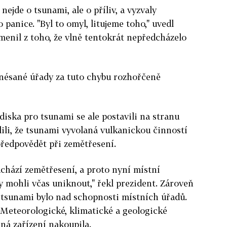
nejde o tsunami, ale o příliv, a vyzvaly
 panice. "Byl to omyl, litujeme toho," uvedl
enil z toho, že vlně tentokrát nepředcházelo
onésané úřady za tuto chybu rozhořčeně
iska pro tsunami se ale postavili na stranu
ili, že tsunami vyvolaná vulkanickou činností
 předpovědět při zemětřesení.
chází zemětřesení, a proto nyní místní
y mohli včas uniknout," řekl prezident. Zároveň
í tsunami bylo nad schopnosti místních úřadů.
 Meteorologické, klimatické a geologické
ná zařízení nakoupila.