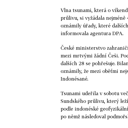
Vlna tsunami, která o víken
průlivu, si vyžádala nejméně
oznámily úřady, které dalších 
informovala agentura DPA.
České ministerstvo zahraničí
mezi mrtvými žádní Češi. Podl
dalších 28 se pohřešuje. Bil
oznámily, že mezi oběťmi nejs
Indonésané.
Tsunami udeřila v sobotu več
Sundského průlivu, který lež
podle indonéské geofyzikáln
po němž následoval podmořsk