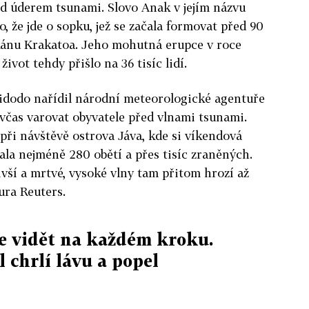
d úderem tsunami. Slovo Anak v jejím názvu
, že jde o sopku, jež se začala formovat před 90
kánu Krakatoa. Jeho mohutná erupce v roce
život tehdy přišlo na 36 tisíc lidí.
dodo nařídil národní meteorologické agentuře
včas varovat obyvatele před vlnami tsunami.
při návštěvě ostrova Jáva, kde si víkendová
ala nejméně 280 obětí a přes tisíc zraněných.
ivší a mrtvé, vysoké vlny tam přitom hrozí až
ura Reuters.
e vidět na každém kroku.
 chrlí lávu a popel