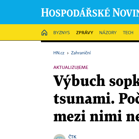
ZPRÁVY
HOME
BYZNYS
NÁZORY
TECH
HN.cz
›
Zahraniční
AKTUALIZUJEME
Výbuch sopk
tsunami. Poč
mezi nimi ne
ČTK