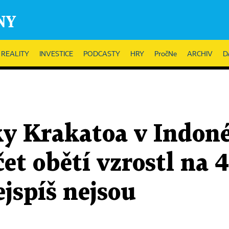
REALITY
INVESTICE
PODCASTY
HRY
PročNe
ARCHIV
D
y Krakatoa v Indoné
et obětí vzrostl na 4
jspíš nejsou