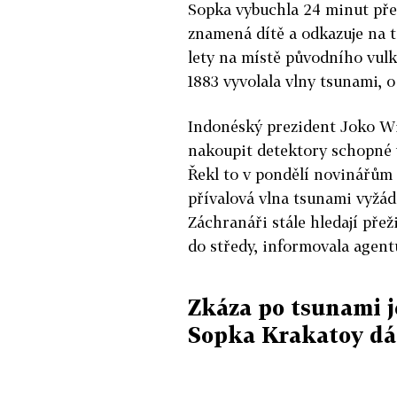
Sopka vybuchla 24 minut pře
znamená dítě a odkazuje na to
lety na místě původního vul
1883 vyvolala vlny tsunami, o 
Indonéský prezident Joko Wi
nakoupit detektory schopné 
Řekl to v pondělí novinářům 
přívalová vlna tsunami vyžád
Záchranáři stále hledají přež
do středy, informovala agent
Zkáza po tsunami j
Sopka Krakatoy dál