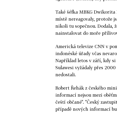
Také šéfka MBKG Dwikorita K
místě nereagovaly, protože j
nikoli tu sopečnou. Dodala, ž
nainstalovat do moře přílivov
Americká televize CNN v pond
indonéské úřady včas nevarov
Například letos v září, kdy s
Sulawesi vyžádaly přes 2000 o
nedostali.
Robert Řehák z českého minis
informací nejsou mezi oběťmi 
čeští občané". "Český zastupi
případě nových informací bud