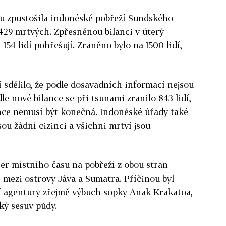
du zpustošila indonéské pobřeží Sundského
 429 mrtvých. Zpřesněnou bilanci v úterý
154 lidí pohřešují. Zraněno bylo na 1500 lidí,
 sdělilo, že podle dosavadních informací nejsou
e nové bilance se při tsunami zranilo 843 lidí,
ance nemusí být konečná. Indonéské úřady také
ou žádní cizinci a všichni mrtví jsou
er místního času na pobřeží z obou stran
í mezi ostrovy Jáva a Sumatra. Příčinou byl
í agentury zřejmě výbuch sopky Anak Krakatoa,
ý sesuv půdy.