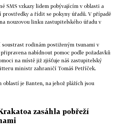
né SMS vzkazy lidem pobývajícím v oblasti a
í prostředky a řídit se pokyny úřadů. V případě
 na nouzovou linku zastupitelského úřadu v
ší soustrast rodinám postiženým tsunami v
je připravena nabídnout pomoc podle požadavků
oci na místě již zjišťuje náš zastupitelský
witteru ministr zahraničí Tomáš Petříček.
oblastí je Banten, na jehož plážích jsou
Krakatoa zasáhla pobřeží
unami