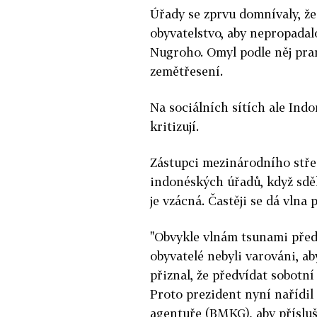
Úřady se zprvu domnívaly, že 
obyvatelstvo, aby nepropadalo
Nugroho. Omyl podle něj pram
zemětřesení.
Na sociálních sítích ale Ind
kritizují.
Zástupci mezinárodního střed
indonéských úřadů, když sděl
je vzácná. Častěji se dá vlna
"Obvykle vlnám tsunami před
obyvatelé nebyli varováni, ab
přiznal, že předvídat sobotn
Proto prezident nyní nařídil
agentuře (BMKG), aby přísluš