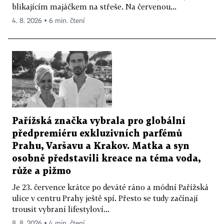
blikajícím majáčkem na střeše. Na červenou...
4. 8. 2026 ▪ 6 min. čtení
Pařížská značka vybrala pro globální
předpremiéru exkluzivních parfémů
Prahu, Varšavu a Krakov. Matka a syn
osobně představili kreace na téma voda,
růže a pižmo
Je 23. července krátce po deváté ráno a módní Pařížská
ulice v centru Prahy ještě spí. Přesto se tudy začínají
trousit vybraní lifestyloví...
8. 8. 2026 ▪ 4 min. čtení