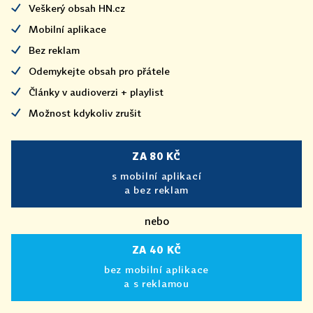
Veškerý obsah HN.cz
Mobilní aplikace
Bez reklam
Odemykejte obsah pro přátele
Články v audioverzi + playlist
Možnost kdykoliv zrušit
ZA 80 KČ
s mobilní aplikací
a bez reklam
nebo
ZA 40 KČ
bez mobilní aplikace
a s reklamou