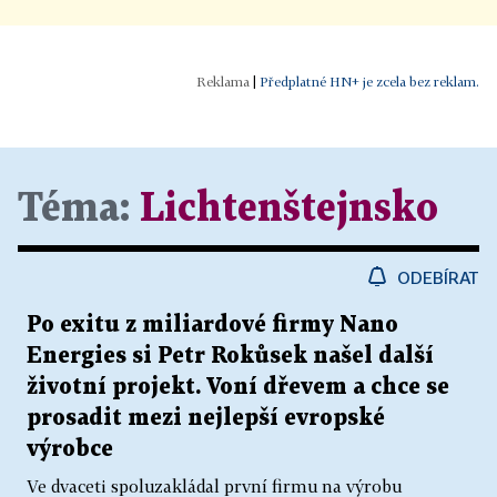
|
Předplatné HN+ je zcela bez reklam.
Téma:
Lichtenštejnsko
ODEBÍRAT
Po exitu z miliardové firmy Nano
Energies si Petr Rokůsek našel další
životní projekt. Voní dřevem a chce se
prosadit mezi nejlepší evropské
výrobce
Ve dvaceti spoluzakládal první firmu na výrobu