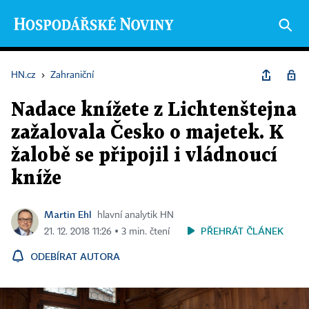
HN.cz
›
Zahraniční
Nadace knížete z Lichtenštejna
zažalovala Česko o majetek. K
žalobě se připojil i vládnoucí
kníže
Martin Ehl
hlavní analytik HN
PŘEHRÁT ČLÁNEK
21. 12. 2018 11:26 ▪ 3 min. čtení
ODEBÍRAT AUTORA