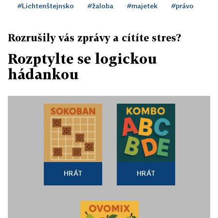
#Lichtenštejnsko
#žaloba
#majetek
#právo
Rozrušily vás zprávy a cítíte stres?
Rozptylte se logickou
hádankou
HRÁT
HRÁT