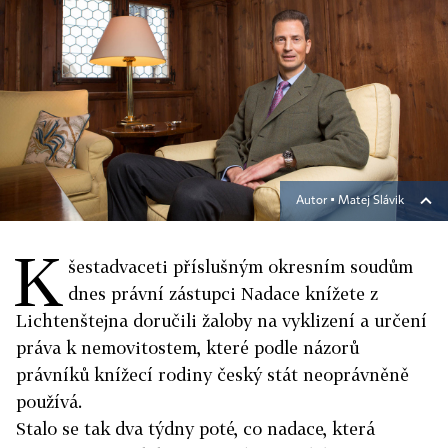
Autor ▪
Matej Slávik
K
šestadvaceti příslušným okresním soudům
dnes právní zástupci Nadace knížete z
Lichtenštejna doručili žaloby na vyklizení a určení
práva k nemovitostem, které podle názorů
právníků knížecí rodiny český stát neoprávněně
používá.
Stalo se tak dva týdny poté, co nadace, která