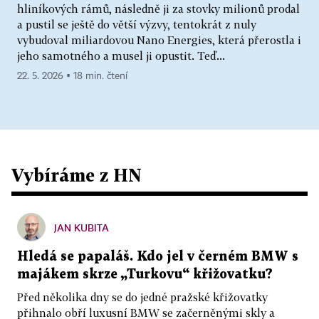
hliníkových rámů, následně ji za stovky milionů prodal
a pustil se ještě do větší výzvy, tentokrát z nuly
vybudoval miliardovou Nano Energies, která přerostla i
jeho samotného a musel ji opustit. Teď...
22. 5. 2026 ▪ 18 min. čtení
Vybíráme z HN
JAN KUBITA
Hledá se papaláš. Kdo jel v černém BMW s
majákem skrze „Turkovu“ křižovatku?
Před několika dny se do jedné pražské křižovatky
přihnalo obří luxusní BMW se začerněnými skly a