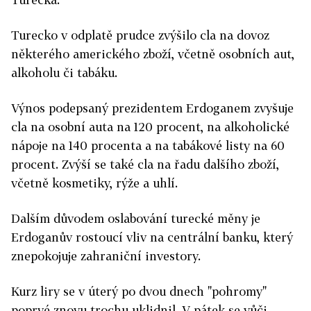
Turecko v odplatě prudce zvýšilo cla na dovoz
některého amerického zboží, včetně osobních aut,
alkoholu či tabáku.
Výnos podepsaný prezidentem Erdoganem zvyšuje
cla na osobní auta na 120 procent, na alkoholické
nápoje na 140 procenta a na tabákové listy na 60
procent. Zvýší se také cla na řadu dalšího zboží,
včetně kosmetiky, rýže a uhlí.
Dalším důvodem oslabování turecké měny je
Erdoganův rostoucí vliv na centrální banku, který
znepokojuje zahraniční investory.
Kurz liry se v úterý po dvou dnech "pohromy"
poprvé znovu trochu uklidnil. V pátek se vůči