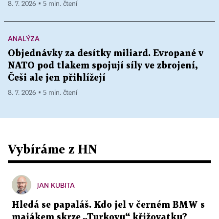
8. 7. 2026 ▪ 5 min. čtení
ANALÝZA
Objednávky za desítky miliard. Evropané v
NATO pod tlakem spojují síly ve zbrojení,
Češi ale jen přihlížejí
8. 7. 2026 ▪ 5 min. čtení
Vybíráme z HN
JAN KUBITA
Hledá se papaláš. Kdo jel v černém BMW s
majákem skrze „Turkovu“ křižovatku?