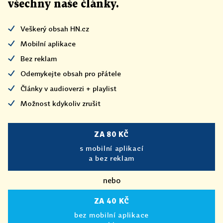
všechny naše články
.
Veškerý obsah HN.cz
Mobilní aplikace
Bez reklam
Odemykejte obsah pro přátele
Články v audioverzi + playlist
Možnost kdykoliv zrušit
ZA 80 KČ
s mobilní aplikací
a bez reklam
nebo
ZA 40 KČ
bez mobilní aplikace