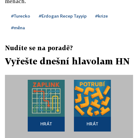
měnách.
#Turecko
#Erdogan Recep Tayyip
#krize
#měna
Nudíte se na poradě?
Vyřešte dnešní hlavolam HN
HRÁT
HRÁT