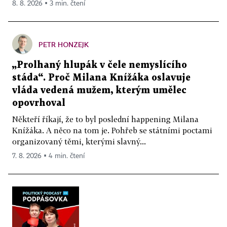
8. 8. 2026 ▪ 3 min. čtení
PETR HONZEJK
„Prolhaný hlupák v čele nemyslícího
stáda“. Proč Milana Knížáka oslavuje
vláda vedená mužem, kterým umělec
opovrhoval
Někteří říkají, že to byl poslední happening Milana
Knížáka. A něco na tom je. Pohřeb se státními poctami
organizovaný těmi, kterými slavný...
7. 8. 2026 ▪ 4 min. čtení