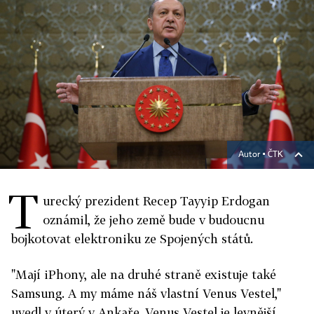
Autor ▪
ČTK
T
urecký prezident Recep Tayyip Erdogan
oznámil, že jeho země bude v budoucnu
bojkotovat elektroniku ze Spojených států.
"Mají iPhony, ale na druhé straně existuje také
Samsung. A my máme náš vlastní Venus Vestel,"
uvedl v úterý v Ankaře. Venus Vestel je levnější