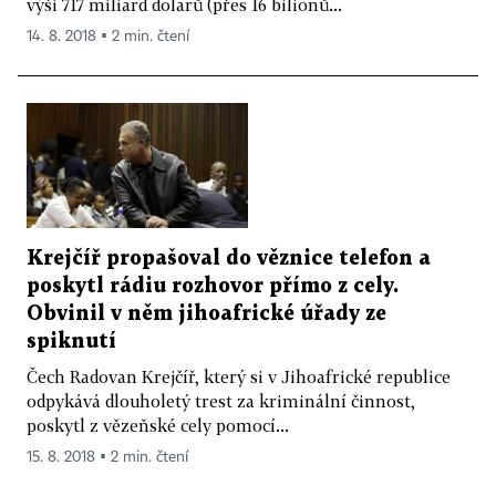
výši 717 miliard dolarů (přes 16 bilionů...
14. 8. 2018 ▪ 2 min. čtení
Krejčíř propašoval do věznice telefon a
poskytl rádiu rozhovor přímo z cely.
Obvinil v něm jihoafrické úřady ze
spiknutí
Čech Radovan Krejčíř, který si v Jihoafrické republice
odpykává dlouholetý trest za kriminální činnost,
poskytl z vězeňské cely pomocí...
15. 8. 2018 ▪ 2 min. čtení