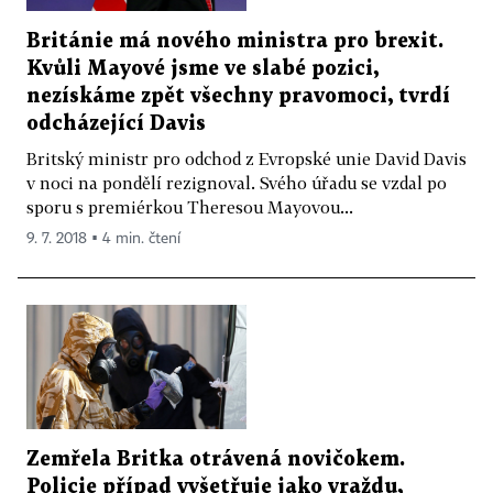
Británie má nového ministra pro brexit.
Kvůli Mayové jsme ve slabé pozici,
nezískáme zpět všechny pravomoci, tvrdí
odcházející Davis
Britský ministr pro odchod z Evropské unie David Davis
v noci na pondělí rezignoval. Svého úřadu se vzdal po
sporu s premiérkou Theresou Mayovou...
9. 7. 2018 ▪ 4 min. čtení
Zemřela Britka otrávená novičokem.
Policie případ vyšetřuje jako vraždu,