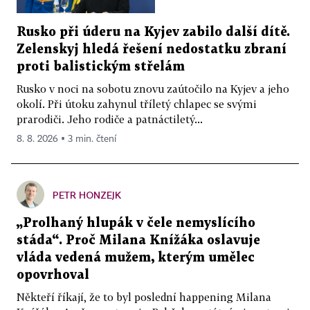
Rusko při úderu na Kyjev zabilo další dítě.
Zelenskyj hledá řešení nedostatku zbraní
proti balistickým střelám
Rusko v noci na sobotu znovu zaútočilo na Kyjev a jeho
okolí. Při útoku zahynul tříletý chlapec se svými
prarodiči. Jeho rodiče a patnáctiletý...
8. 8. 2026 ▪ 3 min. čtení
PETR HONZEJK
„Prolhaný hlupák v čele nemyslícího
stáda“. Proč Milana Knížáka oslavuje
vláda vedená mužem, kterým umělec
opovrhoval
Někteří říkají, že to byl poslední happening Milana