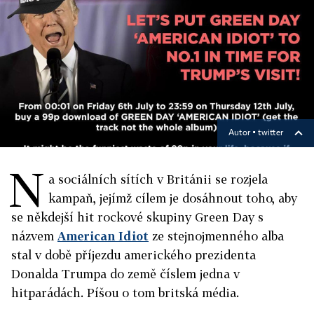
Autor ▪
twitter
N
a sociálních sítích v Británii se rozjela
kampaň, jejímž cílem je dosáhnout toho, aby
se někdejší hit rockové skupiny Green Day s
názvem
American Idiot
ze stejnojmenného alba
stal v době příjezdu amerického prezidenta
Donalda Trumpa do země číslem jedna v
hitparádách. Píšou o tom britská média.