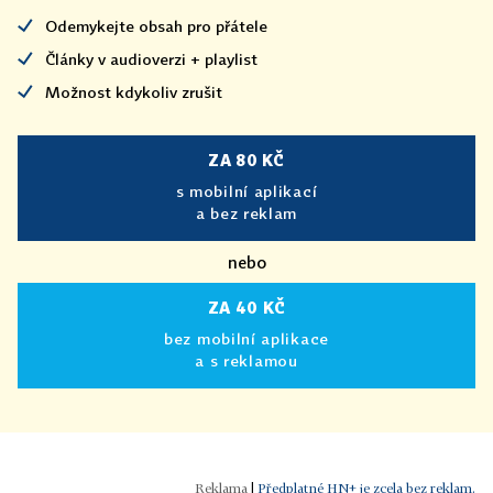
Odemykejte obsah pro přátele
Články v audioverzi + playlist
Možnost kdykoliv zrušit
ZA 80 KČ
s mobilní aplikací
a bez reklam
nebo
ZA 40 KČ
bez mobilní aplikace
a s reklamou
|
Předplatné HN+ je zcela bez reklam.