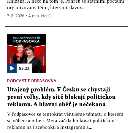
Knížáka. A něco na tom je. Pohřeb se státními poctami
organizovaný těmi, kterými slavný...
7. 8. 2026 ▪ 4 min. čtení
55:23
PODCAST PODPÁSOVKA
Utajený problém. V Česku se chystají
první volby, kdy sítě blokují politickou
reklamu. A hlavní oběť je nečekaná
V Podpásovce se tentokrát věnujeme tématu, o kterém
se vůbec nemluví. Meta začala blokovat politickou
reklamu na Facebooku a Instagramu a...