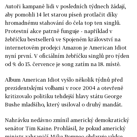
Autoři kampaně lidi v posledních týdnech žádají,
aby pomohli 14 let starou píseň protlačit díky
hromadnému stahování do čela top ten singlů.
Protestní akce patrně funguje - například v
žebříčku bestsellerů ve Spojeném království na
internetovém prodejci Amazon je American Idiot
nyní první. V oficiálním žebříčku singlů pro týden
od 9. do 15. července je song zatím na 18. místě.
Album American Idiot vyšlo několik týdnů před
prezidentskými volbami v roce 2004 a otevřeně
kritizovalo politiku tehdejší hlavy státu George
Bushe mladšího, který usiloval o druhý mandát.
Nahrávku nedávno zmínil americký demokratický
senátor Tim Kaine. Prohlásil, že pokud americký
ministr zahraničí Mike Pompeo obdaruje vůdce