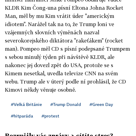
KLDR Kim Čong-una písní Eltona Johna Rocket
Man, měl by mu Kim vrátit úder "americkým
idiotem". Narážel tak na to, že Trump loni ve
vzájemných slovních výměnách nazval
severokorejského diktátora "rakeťákem" (rocket
man). Pompeo měl CD s písní podepsané Trumpem
s sebou minulý týden při návštěvě KLDR, ale
nakonec jej dovezl zpět do USA, protože se s
Kimem nesetkal, uvedla televize CNN na svém
webu. Trump ale v úterý podle ní prohlásil, že CD
Kimovi někdy věnuje osobně.
#Velká Británie
#Trump Donald
#Green Day
#hitparáda
#protest
Rozrušily vás zprávy a cítíte stres?