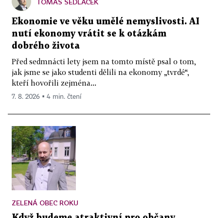
TOMÁŠ SEDLÁČEK
Ekonomie ve věku umělé nemyslivosti. AI
nutí ekonomy vrátit se k otázkám
dobrého života
Před sedmnácti lety jsem na tomto místě psal o tom,
jak jsme se jako studenti dělili na ekonomy „tvrdé“,
kteří hovořili zejména...
7. 8. 2026 ▪ 4 min. čtení
ZELENÁ OBEC ROKU
Když budeme atraktivní pro občany,