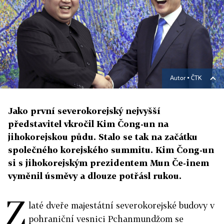
Autor ▪
ČTK
Jako první severokorejský nejvyšší
představitel vkročil Kim Čong-un na
jihokorejskou půdu. Stalo se tak na začátku
společného korejského summitu. Kim Čong-un
si s jihokorejským prezidentem Mun Če-inem
vyměnil úsměvy a dlouze potřásl rukou.
Z
laté dveře majestátní severokorejské budovy v
pohraniční vesnici Pchanmundžom se