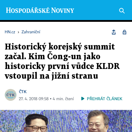
HN.cz
›
Zahraniční
Historický korejský summit
začal. Kim Čong-un jako
historicky první vůdce KLDR
vstoupil na jižní stranu
ČTK
PŘEHRÁT ČLÁNEK
27. 4. 2018 09:58 ▪ 4 min. čtení