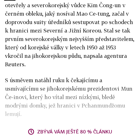
otevřely a severokorejský vůdce Kim Čong-un v
černém obleku, jaký nosíval Mao Ce-tung, začal v
doprovodu suity úředníků sestupovat po schodech
k hranici mezi Severní a Jižní Koreou. Stal se tak
prvním severokorejským nejvyšším představitelem,
který od korejské války v letech 1950 až 1953
vkročil na jihokorejskou půdu, napsala agentura
Reuters.
S úsměvem natáhl ruku k čekajícímu a
usmívajícímu se jihokorejskému prezidentovi Mun
Če-inovi, který ho vítal mezi nízkými, bledě
modrými domky, jež hranici v Pchanmundžomu
lemují.
ZBÝVÁ VÁM JEŠTĚ 80 % ČLÁNKU