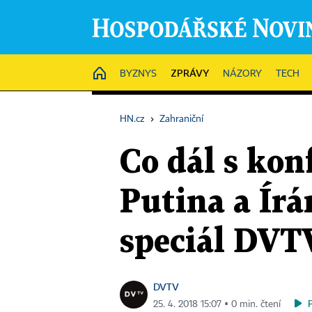
ZPRÁVY
HOME
BYZNYS
NÁZORY
TECH
HN.cz
›
Zahraniční
Co dál s konf
Putina a Írá
speciál DVT
DVTV
25. 4. 2018 15:07 ▪ 0 min. čtení