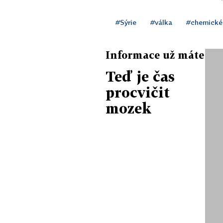
#Sýrie
#válka
#chemické
Informace už máte
Teď je čas
procvičit
mozek