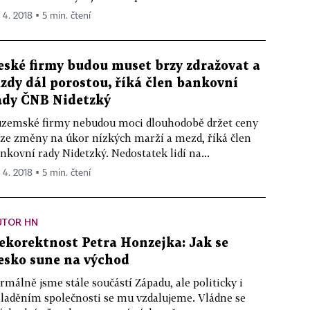
. 4. 2018 ▪ 5 min. čtení
eské firmy budou muset brzy zdražovat a
zdy dál porostou, říká člen bankovní
ady ČNB Nidetzký
zemské firmy nebudou moci dlouhodobě držet ceny
ze změny na úkor nízkých marží a mezd, říká člen
nkovní rady Nidetzký. Nedostatek lidí na...
. 4. 2018 ▪ 5 min. čtení
UTOR HN
ekorektnost Petra Honzejka: Jak se
esko sune na východ
rmálně jsme stále součástí Západu, ale politicky i
laděním společnosti se mu vzdalujeme. Vládne se