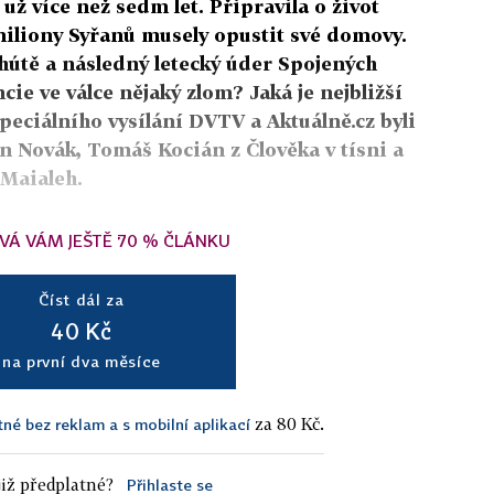
 už více než sedm let. Připravila o život
miliony Syřanů musely opustit své domovy.
hútě a následný letecký úder Spojených
ncie ve válce nějaký zlom? Jaká je nejbližší
eciálního vysílání DVTV a Aktuálně.cz byli
n Novák, Tomáš Kocián z Člověka v tísni a
 Maialeh.
VÁ VÁM JEŠTĚ 70 % ČLÁNKU
Číst dál za
40 Kč
na první dva měsíce
za 80 Kč.
tné bez reklam a s mobilní aplikací
iž předplatné?
Přihlaste se