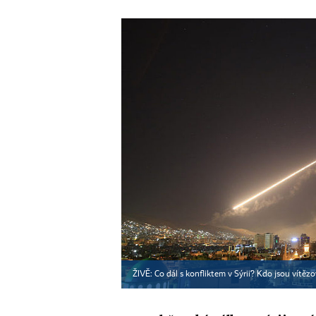
ŽIVĚ: Co dál s konfliktem v Sýrii? Kdo jsou vítě