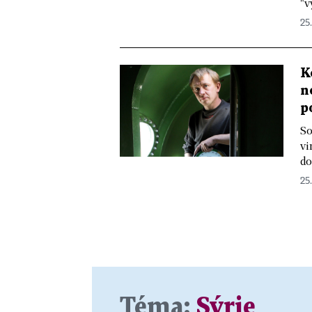
"v
25
K
n
p
So
vi
do
25
Téma:
Sýrie