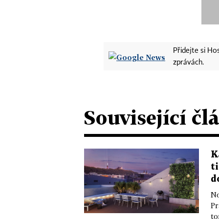
Přidejte si H
zprávách.
Související čl
K
t
d
No
Pr
to