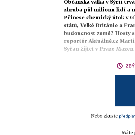
Občanská válka v Sýrii trvá
zhruba půl milionu lidí a 
Přinese chemický útok v G
států, Velké Británie a Fra
budoucnost země? Hosty sp
reportér Aktuálně.cz Marti
Syřan žijící v Praze Mazen
ZBÝ
Nebo zkuste
předpla
Máte j