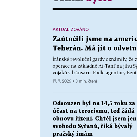
AKTUALIZOVÁNO
Zaútočili jsme na americ
Teherán. Má jít o odvetu
Íránské revoluční gardy oznámily, že z
operace na základně At-Tanf na jihu Sý
vojáků v Íránšáru. Podle agentury Reut
17. 7. 2026 ▪ 3 min. čtení
Odsouzen byl na 14,5 roku za
účast na terorismu, teď žádá
obnovu řízení. Chtěl jsem jen
svobodu Syřanů, říká bývalý
pražský imám