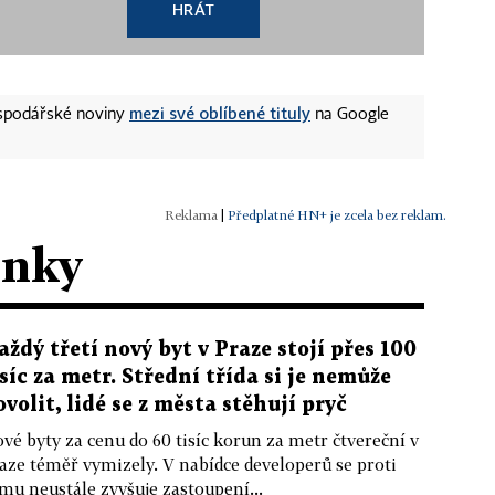
HRÁT
mezi své oblíbené tituly
ospodářské noviny
na Google
|
Předplatné HN+ je zcela bez reklam.
ánky
aždý třetí nový byt v Praze stojí přes 100
isíc za metr. Střední třída si je nemůže
ovolit, lidé se z města stěhují pryč
vé byty za cenu do 60 tisíc korun za metr čtvereční v
aze téměř vymizely. V nabídce developerů se proti
mu neustále zvyšuje zastoupení...