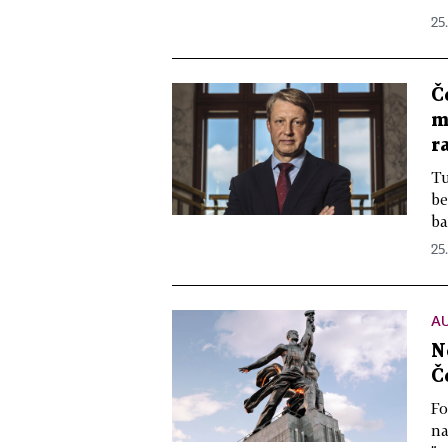
25
Č
m
r
Tu
be
ba
25
A
N
Č
Fo
na