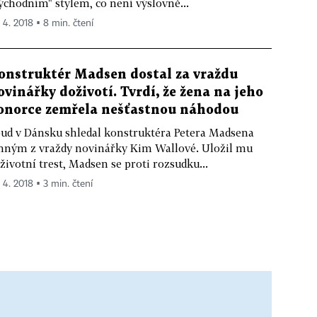
ýchodním" stylem, co není výslovně...
. 4. 2018 ▪ 8 min. čtení
onstruktér Madsen dostal za vraždu
ovinářky doživotí. Tvrdí, že žena na jeho
onorce zemřela nešťastnou náhodou
ud v Dánsku shledal konstruktéra Petera Madsena
nným z vraždy novinářky Kim Wallové. Uložil mu
životní trest, Madsen se proti rozsudku...
. 4. 2018 ▪ 3 min. čtení