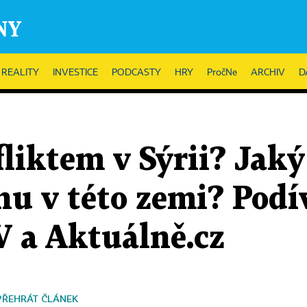
REALITY
INVESTICE
PODCASTY
HRY
PročNe
ARCHIV
D
liktem v Sýrii? Jaký 
nu v této zemi? Podív
V a Aktuálně.cz
PŘEHRÁT ČLÁNEK