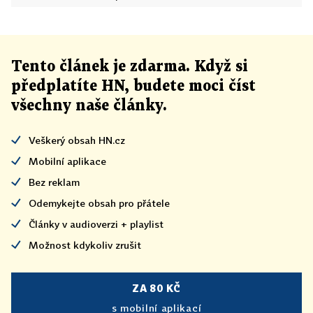
Tento článek
je
zdarma. Když si
předplatíte HN, budete moci číst
všechny naše články
.
Veškerý obsah HN.cz
Mobilní aplikace
Bez reklam
Odemykejte obsah pro přátele
Články v audioverzi + playlist
Možnost kdykoliv zrušit
ZA 80 KČ
s mobilní aplikací