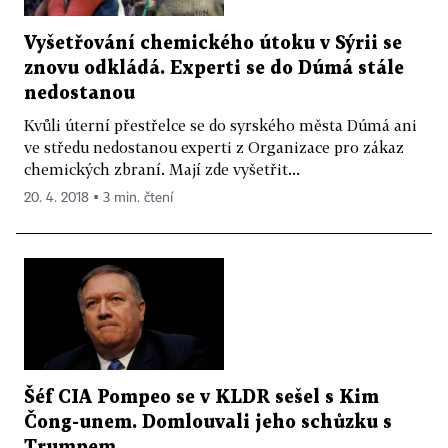
Vyšetřování chemického útoku v Sýrii se
znovu odkládá. Experti se do Dúmá stále
nedostanou
Kvůli úterní přestřelce se do syrského města Dúmá ani
ve středu nedostanou experti z Organizace pro zákaz
chemických zbraní. Mají zde vyšetřit...
20. 4. 2018 ▪ 3 min. čtení
Šéf CIA Pompeo se v KLDR sešel s Kim
Čong-unem. Domlouvali jeho schůzku s
Trumpem