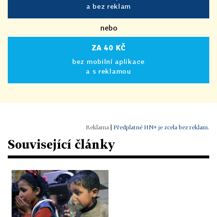
a bez reklam
nebo
ZA 40 KČ
bez mobilní aplikace
a s reklamou
|
Předplatné HN+ je zcela bez reklam.
Související články