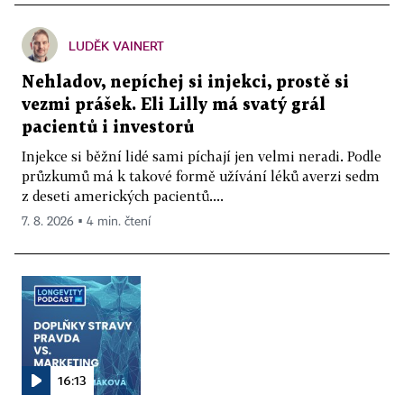
LUDĚK VAINERT
Nehladov, nepíchej si injekci, prostě si
vezmi prášek. Eli Lilly má svatý grál
pacientů i investorů
Injekce si běžní lidé sami píchají jen velmi neradi. Podle
průzkumů má k takové formě užívání léků averzi sedm
z deseti amerických pacientů....
7. 8. 2026 ▪ 4 min. čtení
16:13