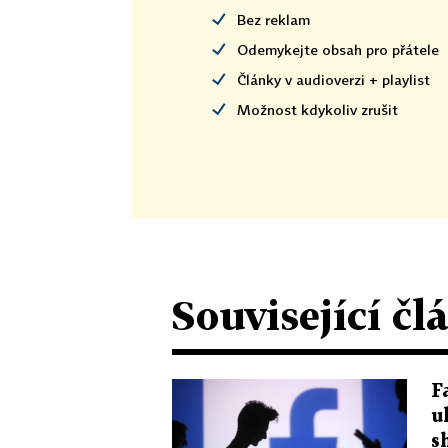
Bez reklam
Odemykejte obsah pro přátele
Články v audioverzi + playlist
Možnost kdykoliv zrušit
Související čl
F
u
s