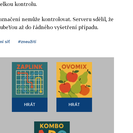
velkou kontrolu.
značení nemůže kontrolovat. Serveru sdělil, že
CubeYou až do řádného vyšetření případu.
ní síť
#zneužití
HRÁT
HRÁT