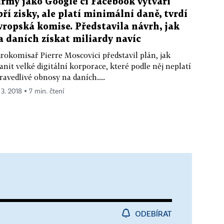
irmy jako Google či Facebook vytváří
bří zisky, ale platí minimální daně, tvrdí
vropská komise. Představila návrh, jak
a daních získat miliardy navíc
rokomisař Pierre Moscovici představil plán, jak
anit velké digitální korporace, které podle něj neplatí
ravedlivé obnosy na daních....
 3. 2018 ▪ 7 min. čtení
ODEBÍRAT