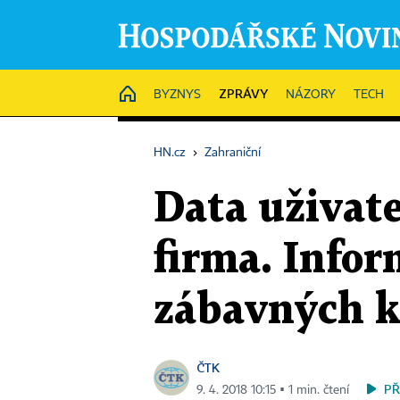
ZPRÁVY
HOME
BYZNYS
NÁZORY
TECH
HN.cz
›
Zahraniční
Data uživate
firma. Infor
zábavných k
ČTK
PŘ
9. 4. 2018 10:15 ▪ 1 min. čtení