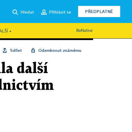
PŘEDPLATNÉ
Hledat
Přihlásit se
BeNative
ALŠÍ
Sdílet
Odemknout známému
la další
ednictvím