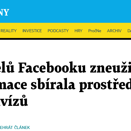
REALITY
INVESTICE
PODCASTY
HRY
PročNe
ARCHIV
D
lů Facebooku zneuži
mace sbírala prostř
vízů
EHRÁT ČLÁNEK