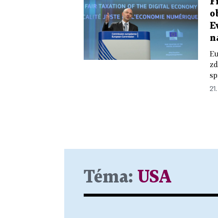
F
o
E
n
Eu
zd
sp
21.
Téma:
USA