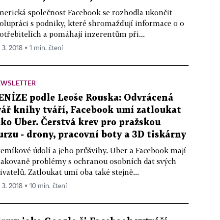
erická společnost Facebook se rozhodla ukončit
olupráci s podniky, které shromažďují informace o o
otřebitelích a pomáhají inzerentům při...
 3. 2018 ▪ 1 min. čtení
EWSLETTER
ENÍZE podle Leoše Rouska: Odvrácená
vář knihy tváří, Facebook umí zatloukat
ako Uber. Čerstvá krev pro pražskou
urzu - drony, pracovní boty a 3D tiskárny
emíkové údolí a jeho průšvihy. Uber a Facebook mají
akovaně problémy s ochranou osobních dat svých
ivatelů. Zatloukat umí oba také stejně...
 3. 2018 ▪ 10 min. čtení