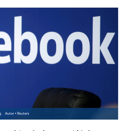
g.
Autor ▪
Reuters