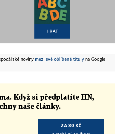
HRÁT
mezi své oblíbené tituly
ospodářské noviny
na Google
ma. Když si předplatíte HN,
echny naše články
.
ZA 80 KČ
s mobilní aplikací