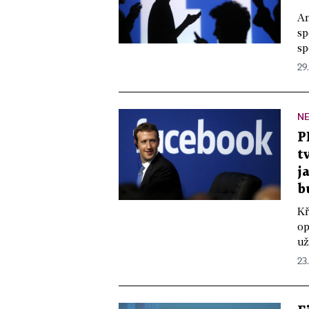
Am
sp
sp
29.
N
P
t
j
b
Kř
op
už
23.