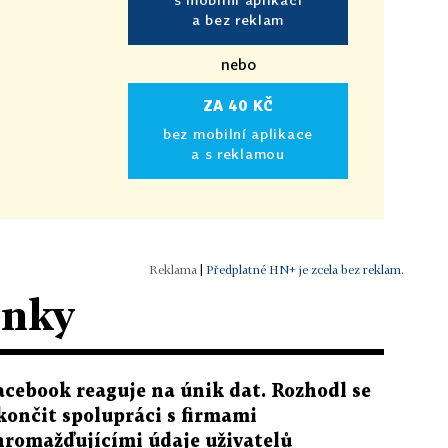
a bez reklam
nebo
ZA 40 KČ
bez mobilní aplikace
a s reklamou
|
Předplatné HN+ je zcela bez reklam.
ánky
acebook reaguje na únik dat. Rozhodl se
končit spolupráci s firmami
hromažďujícími údaje uživatelů