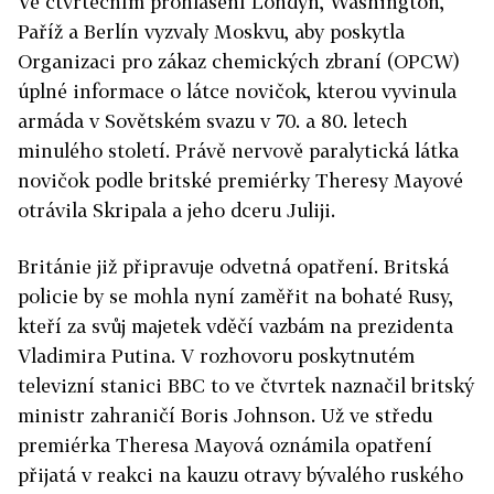
Ve čtvrtečním prohlášení Londýn, Washington,
Paříž a Berlín vyzvaly Moskvu, aby poskytla
Organizaci pro zákaz chemických zbraní (OPCW)
úplné informace o látce novičok, kterou vyvinula
armáda v Sovětském svazu v 70. a 80. letech
minulého století. Právě nervově paralytická látka
novičok podle britské premiérky Theresy Mayové
otrávila Skripala a jeho dceru Juliji.
Británie již připravuje odvetná opatření. Britská
policie by se mohla nyní zaměřit na bohaté Rusy,
kteří za svůj majetek vděčí vazbám na prezidenta
Vladimira Putina. V rozhovoru poskytnutém
televizní stanici BBC to ve čtvrtek naznačil britský
ministr zahraničí Boris Johnson. Už ve středu
premiérka Theresa Mayová oznámila opatření
přijatá v reakci na kauzu otravy bývalého ruského