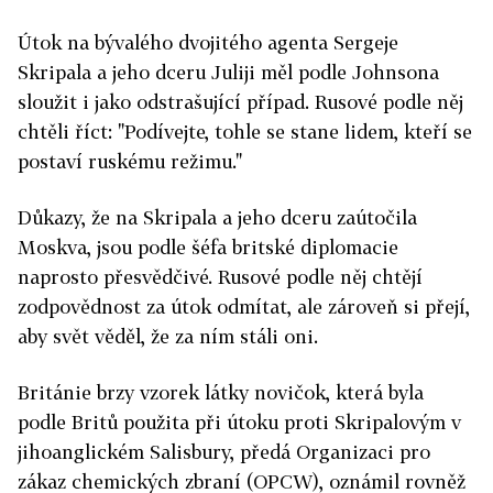
Útok na bývalého dvojitého agenta Sergeje
Skripala a jeho dceru Juliji měl podle Johnsona
sloužit i jako odstrašující případ. Rusové podle něj
chtěli říct: "Podívejte, tohle se stane lidem, kteří se
postaví ruskému režimu."
Důkazy, že na Skripala a jeho dceru zaútočila
Moskva, jsou podle šéfa britské diplomacie
naprosto přesvědčivé. Rusové podle něj chtějí
zodpovědnost za útok odmítat, ale zároveň si přejí,
aby svět věděl, že za ním stáli oni.
Británie brzy vzorek látky novičok, která byla
podle Britů použita při útoku proti Skripalovým v
jihoanglickém Salisbury, předá Organizaci pro
zákaz chemických zbraní (OPCW), oznámil rovněž