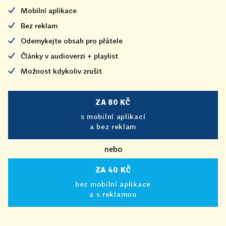
Mobilní aplikace
Bez reklam
Odemykejte obsah pro přátele
Články v audioverzi + playlist
Možnost kdykoliv zrušit
ZA 80 KČ
s mobilní aplikací
a bez reklam
nebo
ZA 40 KČ
bez mobilní aplikace
a s reklamou