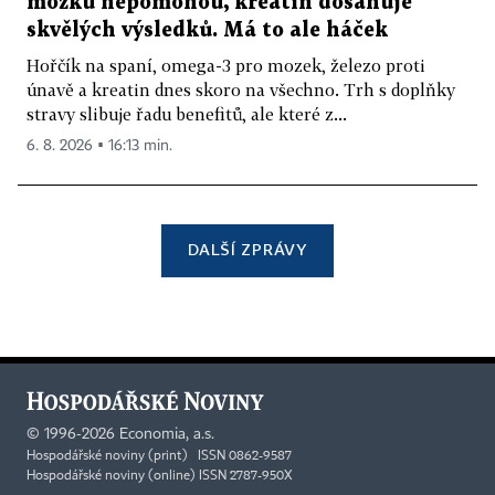
mozku nepomohou, kreatin dosahuje
skvělých výsledků. Má to ale háček
Hořčík na spaní, omega-3 pro mozek, železo proti
únavě a kreatin dnes skoro na všechno. Trh s doplňky
stravy slibuje řadu benefitů, ale které z...
6. 8. 2026 ▪ 16:13 min.
DALŠÍ ZPRÁVY
©
1996-2026
Economia, a.s.
Hospodářské noviny (print) ISSN 0862-9587
Hospodářské noviny (online) ISSN 2787-950X