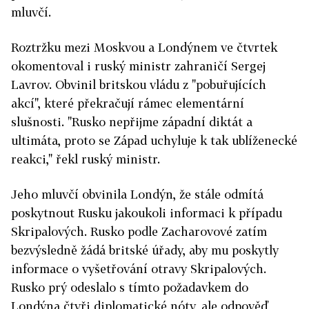
mluvčí.
Roztržku mezi Moskvou a Londýnem ve čtvrtek
okomentoval i ruský ministr zahraničí Sergej
Lavrov. Obvinil britskou vládu z "pobuřujících
akcí", které překračují rámec elementární
slušnosti. "Rusko nepřijme západní diktát a
ultimáta, proto se Západ uchyluje k tak ublíženecké
reakci," řekl ruský ministr.
Jeho mluvčí
obvinila Londýn, že stále odmítá
poskytnout Rusku jakoukoli informaci k případu
Skripalových. Rusko podle Zacharovové zatím
bezvýsledně žádá britské úřady, aby mu poskytly
informace o vyšetřování otravy Skripalových.
Rusko prý odeslalo s tímto požadavkem do
Londýna čtyři diplomatické nóty, ale odpověď