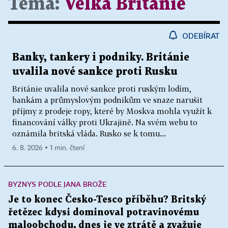
Téma:
Velká Británie
ODEBÍRAT
Banky, tankery i podniky. Británie
uvalila nové sankce proti Rusku
Británie uvalila nové sankce proti ruským lodím,
bankám a průmyslovým podnikům ve snaze narušit
příjmy z prodeje ropy, které by Moskva mohla využít k
financování války proti Ukrajině. Na svém webu to
oznámila britská vláda. Rusko se k tomu...
6. 8. 2026 ▪ 1 min. čtení
BYZNYS PODLE JANA BROŽE
Je to konec Česko-Tesco příběhu? Britský
řetězec kdysi dominoval potravinovému
maloobchodu, dnes je ve ztrátě a zvažuje