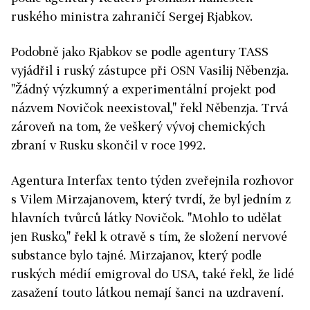
ruského ministra zahraničí Sergej Rjabkov.
Podobně jako Rjabkov se podle agentury TASS
vyjádřil i ruský zástupce při OSN Vasilij Něbenzja.
"Žádný výzkumný a experimentální projekt pod
názvem Novičok neexistoval," řekl Něbenzja. Trvá
zároveň na tom, že veškerý vývoj chemických
zbraní v Rusku skončil v roce 1992.
Agentura Interfax tento týden zveřejnila rozhovor
s Vilem Mirzajanovem, který tvrdí, že byl jedním z
hlavních tvůrců látky Novičok. "Mohlo to udělat
jen Rusko," řekl k otravě s tím, že složení nervové
substance bylo tajné. Mirzajanov, který podle
ruských médií emigroval do USA, také řekl, že lidé
zasažení touto látkou nemají šanci na uzdravení.