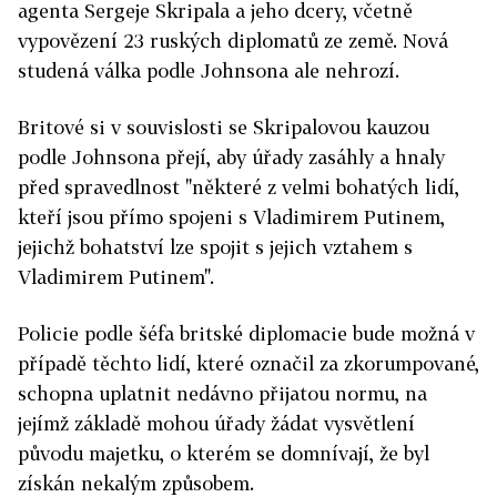
agenta Sergeje Skripala a jeho dcery, včetně
vypovězení 23 ruských diplomatů ze země. Nová
studená válka podle Johnsona ale nehrozí.
Britové si v souvislosti se Skripalovou kauzou
podle Johnsona přejí, aby úřady zasáhly a hnaly
před spravedlnost "některé z velmi bohatých lidí,
kteří jsou přímo spojeni s Vladimirem Putinem,
jejichž bohatství lze spojit s jejich vztahem s
Vladimirem Putinem".
Policie podle šéfa britské diplomacie bude možná v
případě těchto lidí, které označil za zkorumpované,
schopna uplatnit nedávno přijatou normu, na
jejímž základě mohou úřady žádat vysvětlení
původu majetku, o kterém se domnívají, že byl
získán nekalým způsobem.