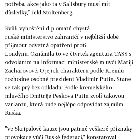
potřeba, akce jako ta v Salisbury musí mít
důsledky," řekl Stoltenberg.
Kvůli vyhoštění diplomatů chystá
ruské
ministerstvo zahraničí v nejbližší době
přijmout odvetná opatření proti
Londýnu.
Oznámila to ve čtvrtek agentura TASS s
odvoláním na informaci ministerské mluvčí Mariji
Zacharovové. O jejich charakteru podle Kremlu
rozhodne osobně prezident Vladimir Putin. Stane
se tak prý bez odkladu.
Podle kremelského
mluvčího Dmitrije Peskova Putin zvolí takovou
variantu, která bude nejlépe odpovídat zájmům
Ruska.
"Ve Skripalově kauze jsou patrné veškeré příznaky
provokace vůči Ruské federaci," konstatoval