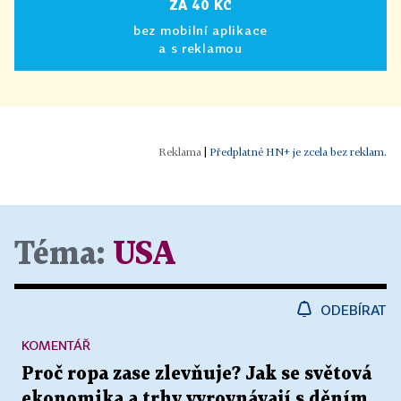
ZA 40 KČ
bez mobilní aplikace
a s reklamou
|
Předplatné HN+ je zcela bez reklam.
Téma:
USA
ODEBÍRAT
KOMENTÁŘ
Proč ropa zase zlevňuje? Jak se světová
ekonomika a trhy vyrovnávají s děním