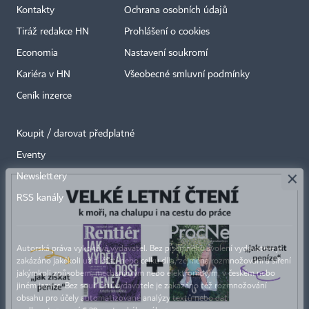
Kontakty
Ochrana osobních údajů
Tiráž redakce HN
Prohlášení o cookies
Economia
Nastavení soukromí
Kariéra v HN
Všeobecné smluvní podmínky
Ceník inzerce
Koupit / darovat předplatné
Eventy
×
Newslettery
RSS kanály
Autorská práva vykonává vydavatel. Bez písemného svolení vydavatele je
zakázáno jakékoli užití částí nebo celku díla, zejména rozmnožování a šíření
jakýmkoli způsobem, mechanickým nebo elektronickým, v českém nebo
jiném jazyce. Bez souhlasu vydavatele je zakázáno též rozmnožování
obsahu pro účely automatizované analýzy textů nebo dat