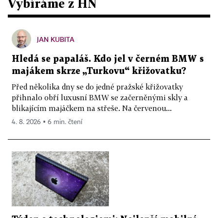
Vybíráme z HN
JAN KUBITA
Hledá se papaláš. Kdo jel v černém BMW s
majákem skrze „Turkovu“ křižovatku?
Před několika dny se do jedné pražské křižovatky
přihnalo obří luxusní BMW se začerněnými skly a
blikajícím majáčkem na střeše. Na červenou...
4. 8. 2026 ▪ 6 min. čtení