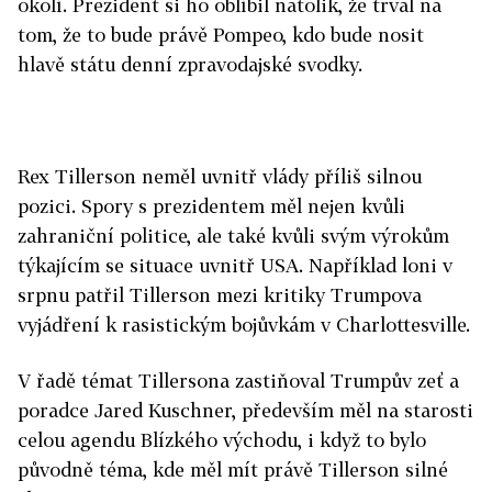
okolí. Prezident si ho oblíbil natolik, že trval na
tom, že to bude právě Pompeo, kdo bude nosit
hlavě státu denní zpravodajské svodky.
Rex Tillerson neměl uvnitř vlády příliš silnou
pozici. Spory s prezidentem měl nejen kvůli
zahraniční politice, ale také kvůli svým výrokům
týkajícím se situace uvnitř USA. Například loni v
srpnu patřil Tillerson mezi kritiky Trumpova
vyjádření k rasistickým bojůvkám v Charlottesville.
V řadě témat Tillersona zastiňoval Trumpův zeť a
poradce Jared Kuschner, především měl na starosti
celou agendu Blízkého východu, i když to bylo
původně téma, kde měl mít právě Tillerson silné