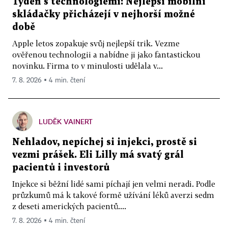
Týden s technologiemi: Nejlepší mobilní
skládačky přicházejí v nejhorší možné
době
Apple letos zopakuje svůj nejlepší trik. Vezme
ověřenou technologii a nabídne ji jako fantastickou
novinku. Firma to v minulosti udělala v...
7. 8. 2026 ▪ 4 min. čtení
LUDĚK VAINERT
Nehladov, nepíchej si injekci, prostě si
vezmi prášek. Eli Lilly má svatý grál
pacientů i investorů
Injekce si běžní lidé sami píchají jen velmi neradi. Podle
průzkumů má k takové formě užívání léků averzi sedm
z deseti amerických pacientů....
7. 8. 2026 ▪ 4 min. čtení