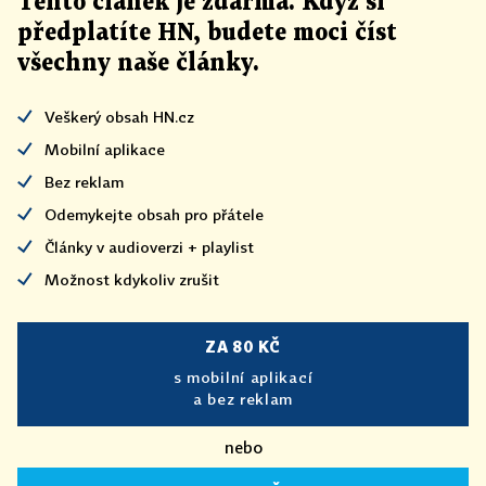
Tento článek
je
zdarma. Když si
předplatíte HN, budete moci číst
všechny naše články
.
Veškerý obsah HN.cz
Mobilní aplikace
Bez reklam
Odemykejte obsah pro přátele
Články v audioverzi + playlist
Možnost kdykoliv zrušit
ZA 80 KČ
s mobilní aplikací
a bez reklam
nebo