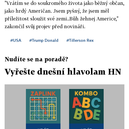
"Vrátím se do soukromého života jako běžný občan,
jako hrdý Američan. Jsem pyšný, že jsem měl
příležitost sloužit své zemi..Bůh žehnej Americe,"
zakončil svůj projev před novináři.
#USA
#Trump Donald
#Tillerson Rex
Nudíte se na poradě?
Vyřešte dnešní hlavolam HN