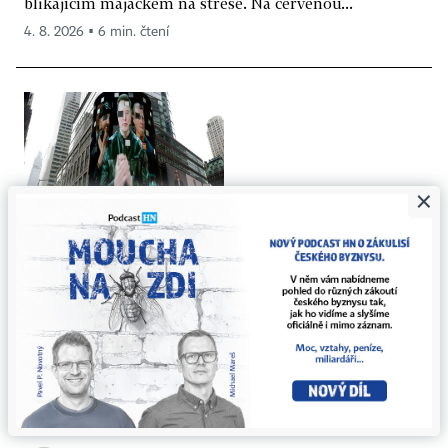
blikajícím majáčkem na střeše. Na červenou...
4. 8. 2026 ▪ 6 min. čtení
×
Půlka hodnoty pryč, ale retail stále věří
Muskovi. Sázejí investoři na SpaceX
naivně, nebo akcie našly svoje dno?
Přestože se akcie společnosti SpaceX po velkolepém
debutu na burze výrazně propadly, mnozí analytici z
Wall Street nepřestávají firmě věřit a...
8. 8. 2026 ▪ 5 min. čtení