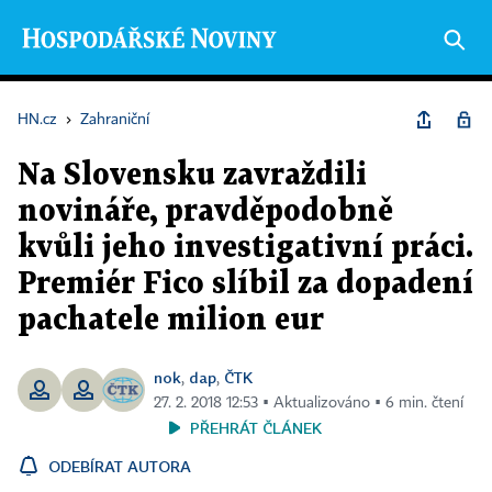
HN.cz
›
Zahraniční
Na Slovensku zavraždili
novináře, pravděpodobně
kvůli jeho investigativní práci.
Premiér Fico slíbil za dopadení
pachatele milion eur
nok
dap
ČTK
,
,
27. 2. 2018 12:53 ▪ Aktualizováno ▪ 6 min. čtení
PŘEHRÁT ČLÁNEK
ODEBÍRAT AUTORA