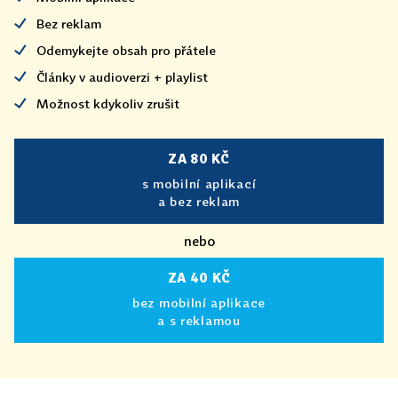
Bez reklam
Odemykejte obsah pro přátele
Články v audioverzi + playlist
Možnost kdykoliv zrušit
ZA 80 KČ
s mobilní aplikací
a bez reklam
nebo
ZA 40 KČ
bez mobilní aplikace
a s reklamou