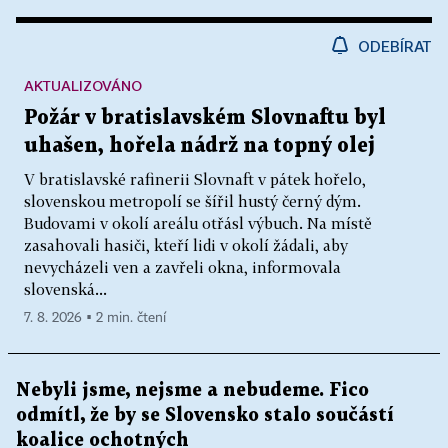
ODEBÍRAT
AKTUALIZOVÁNO
Požár v bratislavském Slovnaftu byl
uhašen, hořela nádrž na topný olej
V bratislavské rafinerii Slovnaft v pátek hořelo,
slovenskou metropolí se šířil hustý černý dým.
Budovami v okolí areálu otřásl výbuch. Na místě
zasahovali hasiči, kteří lidi v okolí žádali, aby
nevycházeli ven a zavřeli okna, informovala
slovenská...
7. 8. 2026 ▪ 2 min. čtení
Nebyli jsme, nejsme a nebudeme. Fico
odmítl, že by se Slovensko stalo součástí
koalice ochotných