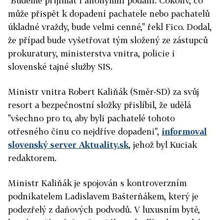
"Budeme přijímat i anonymní podání. Cokoliv, co
může přispět k dopadení pachatele nebo pachatelů
úkladné vraždy, bude velmi cenné," řekl Fico. Dodal,
že případ bude vyšetřovat tým složený ze zástupců
prokuratury, ministerstva vnitra, policie i
slovenské tajné služby SIS.
Ministr vnitra Robert Kaliňák (Směr-SD) za svůj
resort a bezpečnostní složky přislíbil, že udělá
"všechno pro to, aby byli pachatelé tohoto
otřesného činu co nejdříve dopadeni",
informoval
slovenský server Aktuality.sk
, jehož byl Kuciak
redaktorem.
Ministr Kaliňák je spojován s kontroverzním
podnikatelem Ladislavem Bašterňákem, který je
podezřelý z daňových podvodů. V luxusním bytě,