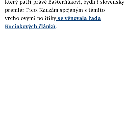
který patří právě Bašterňákovi, bydlí i slovenský
premiér Fico. Kauzám spojeným s těmito
vrcholovými politiky
se věnovala řada
Kuciakových článků
.