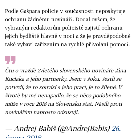
Podle Gašpara policie v současnosti neposkytuje
ochranu žádnému novináři. Dodal ovšem, že
vybraným redaktorům policisté zajistí ochranu
jejich bydliště hlavně v noci a že je pravděpodobně
také vybaví zařízením na rychlé přivolání pomoci.
Čtu o vraždě 27letého slovenského novináře Jána
Kuciaka a jeho partnerky. Jsem v šoku. Jestli se
potvrdí, že to souvisí s jeho prací, je to šílené. V
životě by mě nenapadlo, že se něco podobného
může v roce 2018 na Slovensku stát. Násilí proti
novinářům naprosto odsuzuji.
— Andrej Babiš (@AndrejBabis)
26.
února 2018