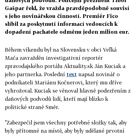
daňových podvodů. Policejní prezident Tibor
Gašpar řekl, že vražda pravděpodobně souvisí
s jeho novinářskou činností. Premiér Fico
slíbil za poskytnutí informací vedoucích k
dopadení pachatele odměnu jeden milion eur.
Během víkendu byl na Slovensku v obci Veľká
Mača zavražděn
investigativní reportér
zpravodajského portálu Aktuality.sk Ján Kuciak a
jeho partnerka. Poslední
text
napsal novinář o
podnikateli Mariánu Kočnerovi, který mu dříve
vyhrožoval. Kuciak se věnoval hlavně podezřením z
daňových podvodů lidí, kteří mají blízko k
politické straně Směr.
"Zabezpečil jsem všechny potřebné složky tak, aby
byly přítomné na místě, aby byly udělané prvotní