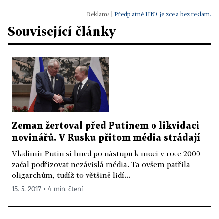
|
Předplatné HN+ je zcela bez reklam.
Související články
Zeman žertoval před Putinem o likvidaci
novinářů. V Rusku přitom média strádají
Vladimir Putin si hned po nástupu k moci v roce 2000
začal podřizovat nezávislá média. Ta ovšem patřila
oligarchům, tudíž to většině lidí...
15. 5. 2017 ▪ 4 min. čtení