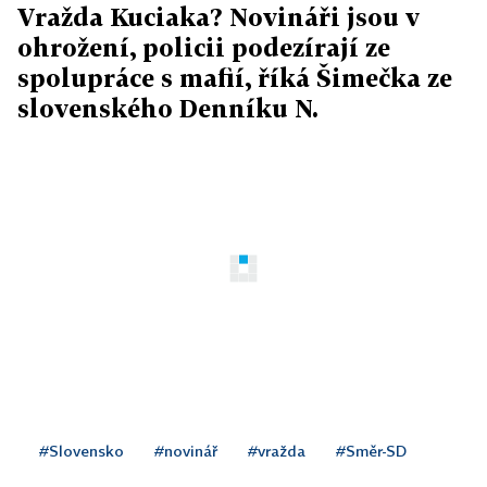
Vražda Kuciaka? Novináři jsou v
ohrožení, policii podezírají ze
spolupráce s mafií, říká Šimečka ze
slovenského Denníku N.
#Slovensko
#novinář
#vražda
#Směr-SD