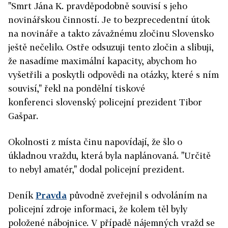
"Smrt Jána K. pravděpodobně souvisí s jeho
novinářskou činností. Je to bezprecedentní útok
na novináře a takto závažnému zločinu Slovensko
ještě nečelilo.
Ostře odsuzuji tento zločin a slibuji,
že nasadíme maximální kapacity, abychom ho
vyšetřili a poskytli odpovědi na otázky, které s ním
souvisí," řekl na pondělní tiskové
konferenci slovenský policejní prezident Tibor
Gašpar.
Okolnosti z místa činu napovídají, že šlo o
úkladnou vraždu, která byla naplánovaná. "Určitě
to nebyl amatér," dodal policejní prezident.
Deník
Pravda
původně zveřejnil s odvoláním na
policejní zdroje informaci, že kolem těl byly
položené nábojnice. V případě nájemných vražd se