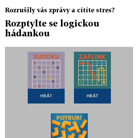
Rozrušily vás zprávy a cítíte stres?
Rozptylte se logickou
hádankou
HRÁT
HRÁT