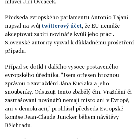
mluvčí Jiří Ovčáček.
Předseda evropského parlamentu Antonio Tajani
napsal na svůj
twitterový účet
, že EU nemůže
akceptovat zabití novináře kvůli jeho práci.
Slovenské autority vyzval k důkladnému prošetření
případu.
Případ se dotkl i dalšího vysoce postaveného
evropského úředníka.
"Jsem otřesen hroznou
zprávou o zavraždění Jána Kuciaka a jeho
snoubenky. Odsuzuji tento zbabělý čin. Vraždění či
zastrašování novinářů nemají místo ani v Evropě,
ani v demokracii," prohlásil předseda Evropské
komise Jean-Claude Juncker během návštěvy
Bělehradu.