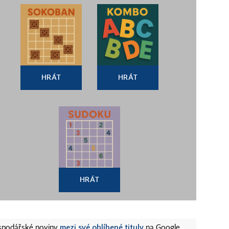
HRÁT
HRÁT
HRÁT
mezi své oblíbené tituly
ospodářské noviny
na Google