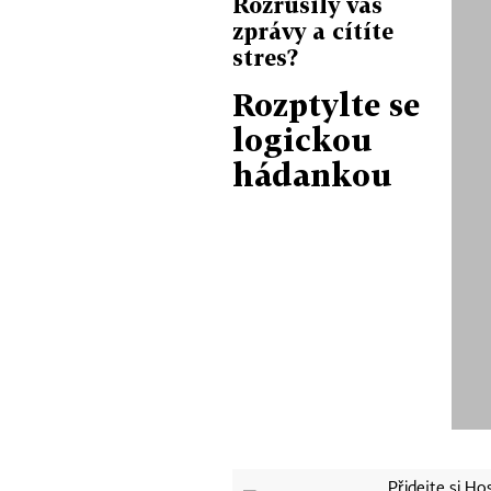
Rozrušily vás
zprávy a cítíte
stres?
Rozptylte se
logickou
hádankou
Přidejte si H