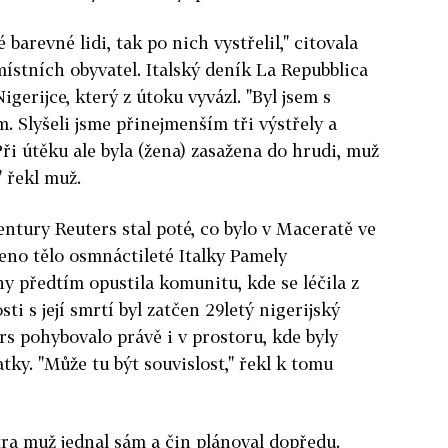
é barevné lidi, tak po nich vystřelil," citovala
ístních obyvatel. Italský deník La Repubblica
igerijce, který z útoku vyvázl. "Byl jsem s
. Slyšeli jsme přinejmenším tři výstřely a
Při útěku ale byla (žena) zasažena do hrudi, muž
" řekl muž.
entury Reuters stal poté, co bylo v Maceratě ve
eno tělo osmnáctileté Italky Pamely
y předtím opustila komunitu, kde se léčila z
sti s její smrtí byl zatčen 29letý nigerijský
rs pohybovalo právě i v prostoru, kde byly
tky. "Může tu být souvislost," řekl k tomu
tra muž jednal sám a čin plánoval dopředu.