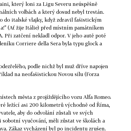
aini, který loni za Ligu Severu neúspěšně
álních volbách a který dosud nebyl trestán.
 do italské vlajky, když zdravil fašistickým
lia!" (Ať žije Itálie) před místním památníkem
 Při zatčení nekladl odpor. V jeho autě poté
 deníku Corriere della Sera byla typu glock a
odezřelého, podle nichž byl muž dříve napojen
říklad na neofašistickou Novou sílu (Forza
místech města z projíždějícího vozu Alfa Romeo.
ré ležící asi 200 kilometrů východně od Říma,
yvatele, aby do odvolání zůstali ve svých
i sobotní vyučování, měli zůstat ve školách a
va. Zákaz vycházení byl po incidentu zrušen.