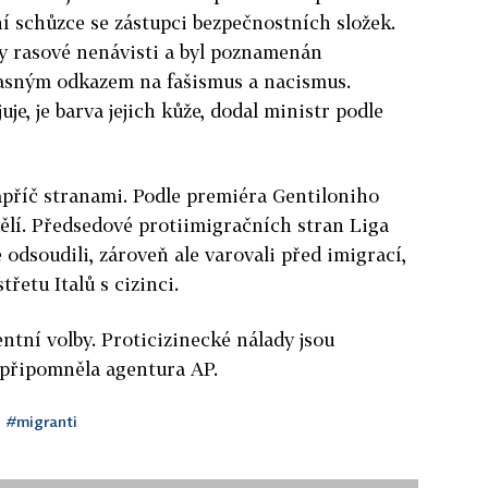
í schůzce se zástupci bezpečnostních složek.
sy rasové nenávisti a byl poznamenán
asným odkazem na fašismus a nacismus.
uje, je barva jejich kůže, dodal ministr podle
napříč stranami. Podle premiéra Gentiloniho
dělí. Předsedové protiimigračních stran Liga
e odsoudili, zároveň ale varovali před imigrací,
třetu Italů s cizinci.
mentní volby. Proticizinecké nálady jsou
připomněla agentura AP.
#migranti