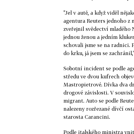
"Jel v autě, a když viděl nějak
agentura Reuters jednoho z m
zveřejnil svědectví mladého N
jednou ženou a jedním klukem
schovali jsme se na radnici. 
do krku, já jsem se zachránil,
Sobotní incident se podle ag
středu ve dvou kufrech objev
Mastropietrové. Dívka dva dn
drogové závislosti. V souvislo
migrant. Auto se podle Reute
nalezeny rozřezané dívčí osta
starosta Carancini.
Podle italského ministra vni