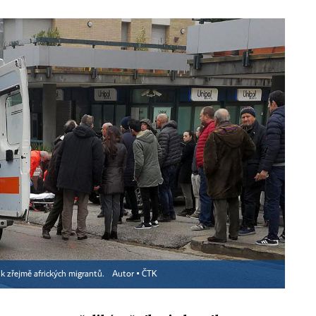
ik zřejmě afrických migrantů.
Autor ▪
ČTK