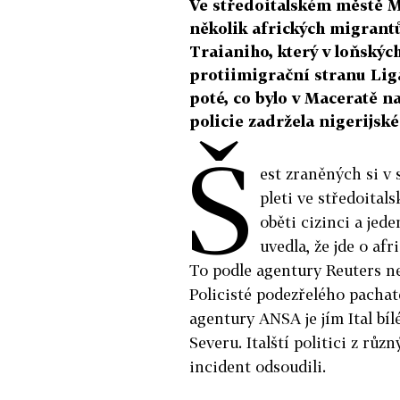
Ve středoitalském městě Ma
několik afrických migrantů
Traianiho, který v loňský
protiimigrační stranu Liga
poté, co bylo v Maceratě na
policie zadržela nigerijsk
Š
est zraněných si v 
pleti ve středoita
oběti cizinci a jed
uvedla, že jde o af
To podle agentury Reuters n
Policisté podezřelého pachate
agentury ANSA je jím Ital bíl
Severu. Italští politici z rů
incident odsoudili.