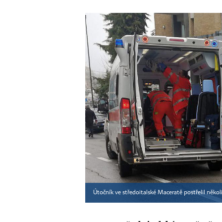
Útočník ve středoitalské Maceratě postřelil někol