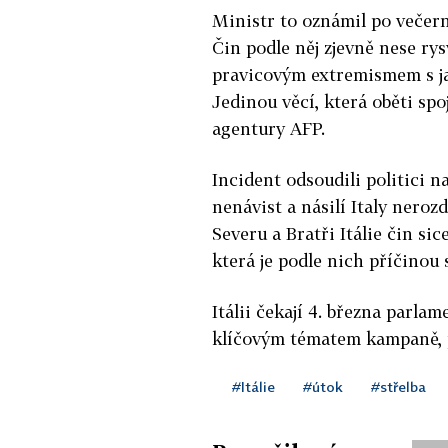
Ministr to oznámil po večern
Čin podle něj zjevně nese ry
pravicovým extremismem s j
Jedinou věcí, která oběti spoj
agentury AFP.
Incident odsoudili politici 
nenávist a násilí Italy neroz
Severu a Bratři Itálie čin sic
která je podle nich příčinou s
Itálii čekají 4. března parla
klíčovým tématem kampaně, 
#Itálie
#útok
#střelba