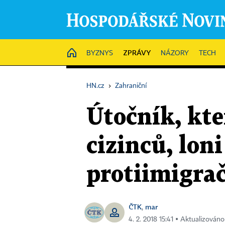
ZPRÁVY
HOME
BYZNYS
NÁZORY
TECH
HN.cz
›
Zahraniční
Útočník, kter
cizinců, lon
protiimigra
ČTK
mar
,
4. 2. 2018 15:41 ▪ Aktualizováno