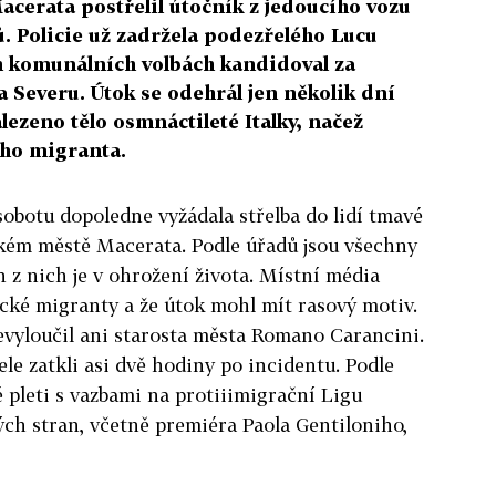
cerata postřelil útočník z jedoucího vozu
. Policie už zadržela podezřelého Lucu
ch komunálních volbách kandidoval za
 Severu. Útok se odehrál jen několik dní
lezeno tělo osmnáctileté Italky, načež
ého migranta.
sobotu dopoledne vyžádala střelba do lidí tmavé
lském městě Macerata. Podle úřadů jsou všechny
en z nich je v ohrožení života. Místní média
rické migranty a že útok mohl mít rasový motiv.
evyloučil ani starosta města Romano Carancini.
le zatkli asi dvě hodiny po incidentu. Podle
é pleti s vazbami na protiiimigrační Ligu
zných stran, včetně premiéra Paola Gentiloniho,