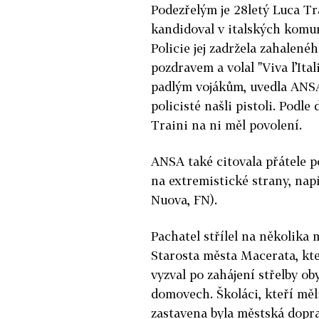
Podezřelým je 28letý Luca Tr
kandidoval v italských komun
Policie jej
zadržela
zahaleného
pozdravem a volal "Viva l’Ita
padlým vojákům, uvedla ANSA.
policisté našli pistoli. Podle
Traini na ni měl povolení.
ANSA také citovala přátele p
na extremistické strany, nap
Nuova, FN).
Pachatel střílel na několika 
Starosta města Macerata, kte
vyzval po zahájení střelby ob
domovech. Školáci, kteří měl
zastavena byla městská dopra