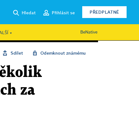
PŘEDPLATNÉ
Hledat
Přihlásit se
BeNative
ALŠÍ
Sdílet
Odemknout známému
několik
ách za