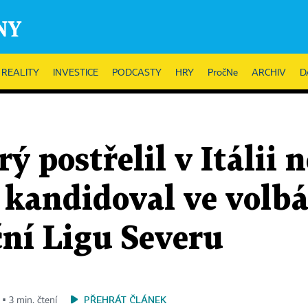
REALITY
INVESTICE
PODCASTY
HRY
PročNe
ARCHIV
D
ý postřelil v Itálii 
i kandidoval ve volb
ční Ligu Severu
PŘEHRÁT ČLÁNEK
 ▪ 3 min. čtení