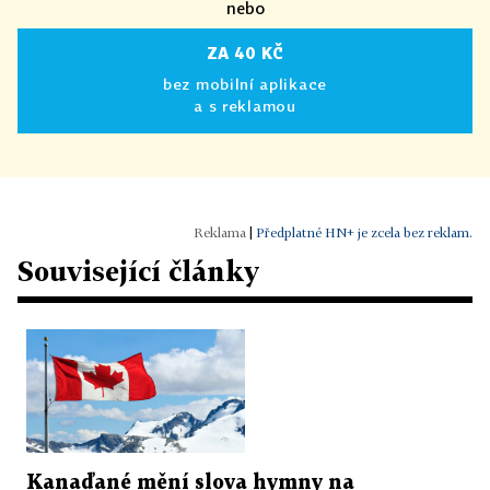
nebo
ZA 40 KČ
bez mobilní aplikace
a s reklamou
|
Předplatné HN+ je zcela bez reklam.
Související články
Kanaďané mění slova hymny na