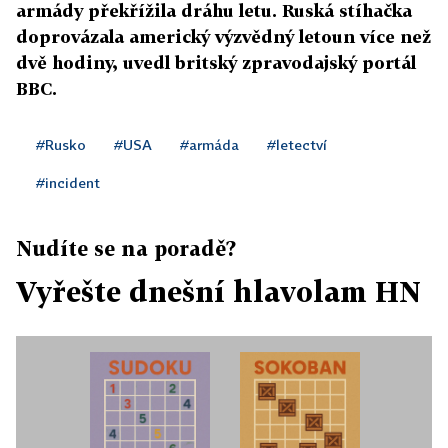
armády překřížila dráhu letu. Ruská stíhačka
doprovázala americký výzvědný letoun více než
dvě hodiny, uvedl britský zpravodajský portál
BBC.
#Rusko
#USA
#armáda
#letectví
#incident
Nudíte se na poradě?
Vyřešte dnešní hlavolam HN