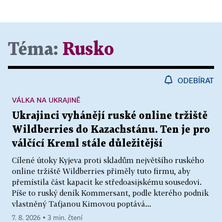
Téma:
Rusko
ODEBÍRAT
VÁLKA NA UKRAJINĚ
Ukrajinci vyhánějí ruské online tržiště
Wildberries do Kazachstánu. Ten je pro
válčící Kreml stále důležitější
Cílené útoky Kyjeva proti skladům největšího ruského
online tržiště Wildberries přiměly tuto firmu, aby
přemístila část kapacit ke středoasijskému sousedovi.
Píše to ruský deník Kommersant, podle kterého podnik
vlastněný Taťjanou Kimovou poptává...
7. 8. 2026 ▪ 3 min. čtení