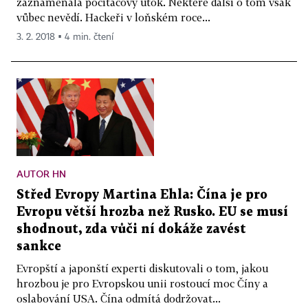
zaznamenala počítačový útok. Některé další o tom však
vůbec nevědí. Hackeři v loňském roce...
3. 2. 2018 ▪ 4 min. čtení
AUTOR HN
Střed Evropy Martina Ehla: Čína je pro
Evropu větší hrozba než Rusko. EU se musí
shodnout, zda vůči ní dokáže zavést
sankce
Evropští a japonští experti diskutovali o tom, jakou
hrozbou je pro Evropskou unii rostoucí moc Číny a
oslabování USA. Čína odmítá dodržovat...