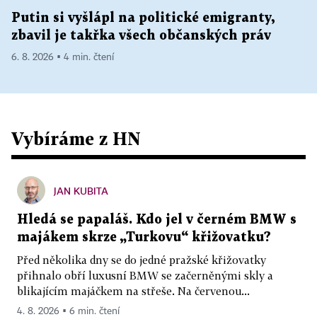
Putin si vyšlápl na politické emigranty,
zbavil je takřka všech občanských práv
6. 8. 2026 ▪ 4 min. čtení
Vybíráme z HN
JAN KUBITA
Hledá se papaláš. Kdo jel v černém BMW s
majákem skrze „Turkovu“ křižovatku?
Před několika dny se do jedné pražské křižovatky
přihnalo obří luxusní BMW se začerněnými skly a
blikajícím majáčkem na střeše. Na červenou...
4. 8. 2026 ▪ 6 min. čtení