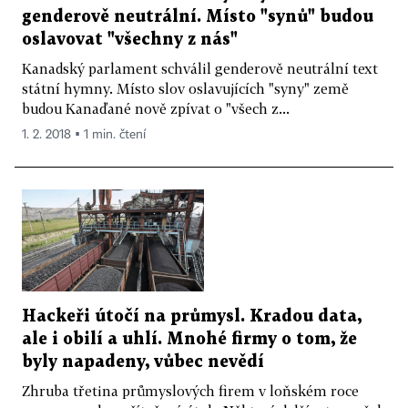
genderově neutrální. Místo "synů" budou
oslavovat "všechny z nás"
Kanadský parlament schválil genderově neutrální text
státní hymny. Místo slov oslavujících "syny" země
budou Kanaďané nově zpívat o "všech z...
1. 2. 2018 ▪ 1 min. čtení
Hackeři útočí na průmysl. Kradou data,
ale i obilí a uhlí. Mnohé firmy o tom, že
byly napadeny, vůbec nevědí
Zhruba třetina průmyslových firem v loňském roce