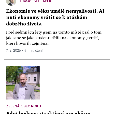
TOMÁŠ SEDLÁČEK
Ekonomie ve věku umělé nemyslivosti. AI
nutí ekonomy vrátit se k otázkám
dobrého života
Před sedmnácti lety jsem na tomto místě psal o tom,
jak jsme se jako studenti dělili na ekonomy „tvrdé“,
kteří hovořili zejména...
7. 8. 2026 ▪ 4 min. čtení
ZELENÁ OBEC ROKU
Když budeme atraktivní pro občany,