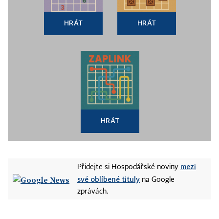
HRÁT
HRÁT
HRÁT
mezi
Přidejte si Hospodářské noviny
své oblíbené tituly
na Google
zprávách.