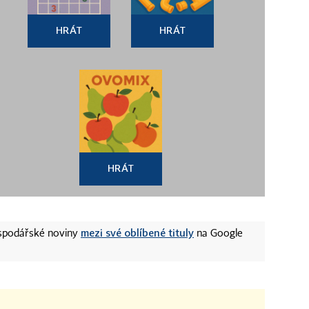
HRÁT
HRÁT
HRÁT
mezi své oblíbené tituly
ospodářské noviny
na Google