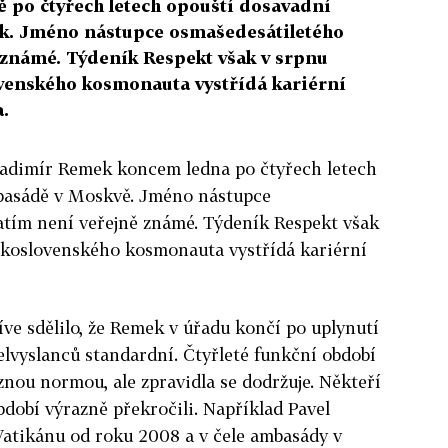
 po čtyřech letech opouští dosavadní
ek. Jméno nástupce osmašedesátiletého
známé. Týdeník Respekt však v srpnu
ovenského kosmonauta vystřídá kariérní
.
ladimír Remek koncem ledna po čtyřech letech
mbasádě v Moskvě. Jméno nástupce
tím není veřejně známé. Týdeník Respekt však
eskoslovenského kosmonauta vystřídá kariérní
íve sdělilo, že Remek v úřadu končí po uplynutí
velvyslanců standardní. Čtyřleté funkční období
znou normou, ale zpravidla se dodržuje. Někteří
bdobí výrazně překročili. Například Pavel
Vatikánu od roku 2008 a v čele ambasády v