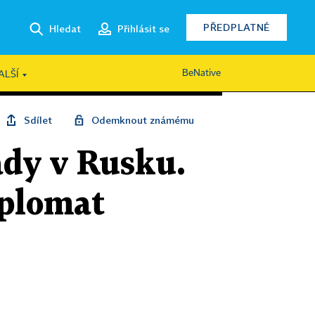
PŘEDPLATNÉ
Hledat
Přihlásit se
BeNative
ALŠÍ
Sdílet
Odemknout známému
ády v Rusku.
iplomat