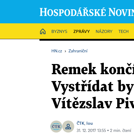
ZPRÁVY
HOME
BYZNYS
NÁZORY
TECH
HN.cz
›
Zahraniční
Remek končí
Vystřídat by
Vítězslav P
ČTK
lou
,
31. 12. 2017 13:55 ▪ 2 min. čtení