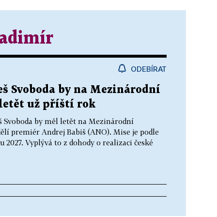
adimír
ODEBÍRAT
eš Svoboda by na Mezinárodní
etět už příští rok
š Svoboda by měl letět na Mezinárodní
ělí premiér Andrej Babiš (ANO). Mise je podle
 2027. Vyplývá to z dohody o realizaci české