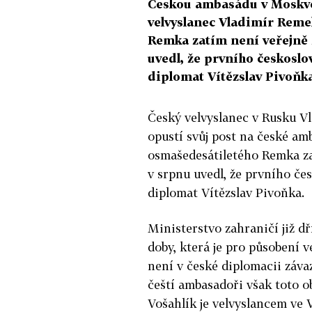
Českou ambasádu v Moskvě
velvyslanec Vladimír Rem
Remka zatím není veřejně 
uvedl, že prvního českosl
diplomat Vítězslav Pivoňka
Český velvyslanec v Rusku V
opustí svůj post na české a
osmašedesátiletého Remka za
v srpnu uvedl, že prvního č
diplomat Vítězslav Pivoňka.
Ministerstvo zahraničí již dř
doby, která je pro působení 
není v české diplomacii záva
čeští ambasadoři však toto o
Vošahlík je velvyslancem ve 