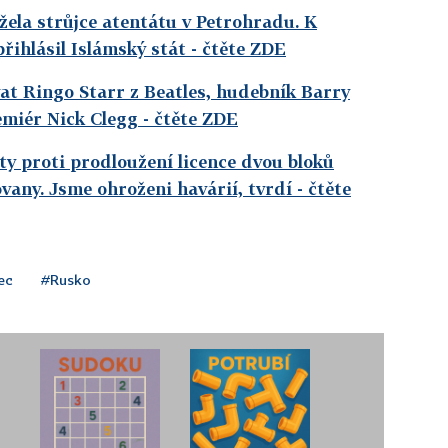
žela strůjce atentátu v Petrohradu. K
řihlásil Islámský stát
- čtěte ZDE
vat Ringo Starr z Beatles, hudebník Barry
emiér Nick Clegg
- čtěte ZDE
y proti prodloužení licence dvou bloků
vany. Jsme ohroženi havárií, tvrdí
- čtěte
ec
#Rusko