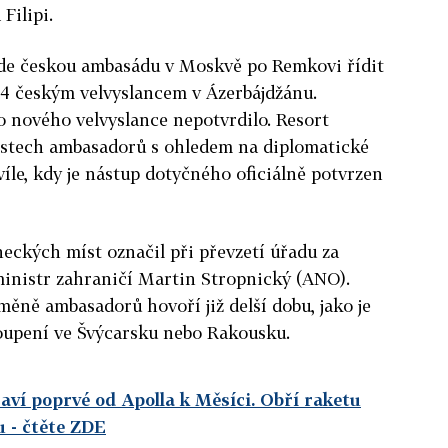
Filipi.
de českou ambasádu v Moskvě po Remkovi řídit
14 českým velvyslancem v Ázerbájdžánu.
o nového velvyslance nepotvrdilo. Resort
stech ambasadorů s ohledem na diplomatické
íle, kdy je nástup dotyčného oficiálně potvrzen
eckých míst označil při převzetí úřadu za
ministr zahraničí Martin Stropnický (ANO).
měně ambasadorů hovoří již delší dobu, jako je
toupení ve Švýcarsku nebo Rakousku.
raví poprvé od Apolla k Měsíci. Obří raketu
u
- čtěte ZDE