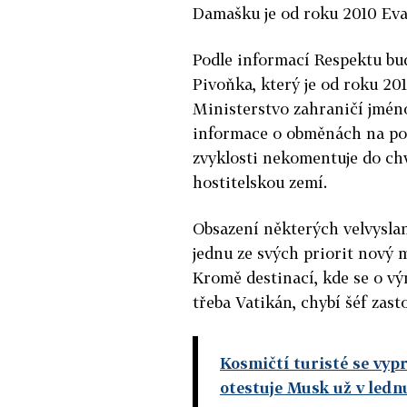
Damašku je od roku 2010 Eva 
Podle informací Respektu bu
Pivoňka, který je od roku 20
Ministerstvo zahraničí jmén
informace o obměnách na po
zvyklosti nekomentuje do chv
hostitelskou zemí.
Obsazení některých velvyslan
jednu ze svých priorit nový 
Kromě destinací, kde se o vý
třeba Vatikán, chybí šéf zas
Kosmičtí turisté se vyp
otestuje Musk už v ledn