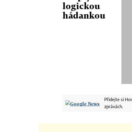
logickou
hádankou
Přidejte si H
zprávách.