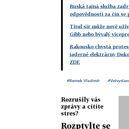
Ruská tajná služba zadr
odpovědnosti za čin se p
Titul sir může nově uží
Gibb nebo bývalý vicepr
Rakousko chystá protest
jaderné elektrárny Duko
ZDE
#Remek Vladimír
#Velvyslan
Rozrušily vás
zprávy a cítíte
stres?
Rozptylte se