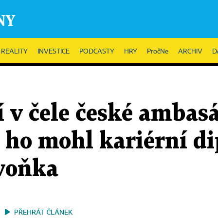
REALITY
INVESTICE
PODCASTY
HRY
PročNe
ARCHIV
D
 v čele české ambas
 ho mohl kariérní d
ivoňka
PŘEHRÁT ČLÁNEK