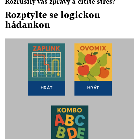
Rozrušily vás zprávy a cítíte stres?
Rozptylte se logickou
hádankou
HRÁT
HRÁT