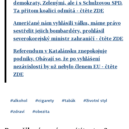
demokraty, Zelenými, ale i s Schulzovou SPD.
Ta přitom koalici odmítá
- čtěte ZDE
Američané nám vyhlásili válku, máme právo
sestřelit jejich bombardéry, prohlásil
severokorejský ministr zahraničí
- čtěte ZDE
Referendum v Katalánsku znepokojuje
podniky. Obávají se, že po vyhlášení
nezávislosti by už nebylo členem EU
- čtěte
ZDE
#alkohol
#cigarety
#tabák
#životní styl
#zdraví
#obezita