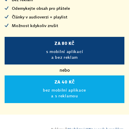
Odemykejte obsah pro přátele
Články v audioverzi + playlist
Možnost kdykoliv zrušit
ZA 80 KČ
s mobilní aplikací
a bez reklam
nebo
ZA 40 KČ
bez mobilní aplikace
a s reklamou