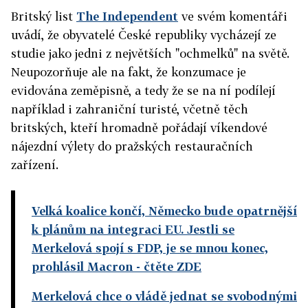
Britský list
The Independent
ve svém komentáři
uvádí, že obyvatelé České republiky vycházejí ze
studie jako jedni z největších "ochmelků" na světě.
Neupozorňuje ale na fakt, že konzumace je
evidována zeměpisně, a tedy že se na ní podílejí
například i zahraniční turisté, včetně těch
britských, kteří hromadně pořádají víkendové
nájezdní výlety do pražských restauračních
zařízení.
Velká koalice končí, Německo bude opatrnější
k plánům na integraci EU. Jestli se
Merkelová spojí s FDP, je se mnou konec,
prohlásil Macron
- čtěte ZDE
Merkelová chce o vládě jednat se svobodnými