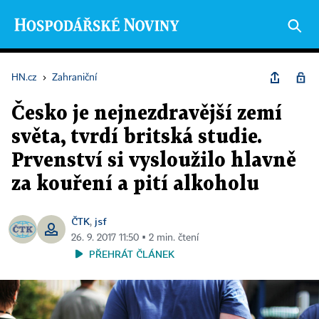
HN.cz
›
Zahraniční
Česko je nejnezdravější zemí
světa, tvrdí britská studie.
Prvenství si vysloužilo hlavně
za kouření a pití alkoholu
ČTK
jsf
,
26. 9. 2017 11:50 ▪ 2 min. čtení
PŘEHRÁT ČLÁNEK