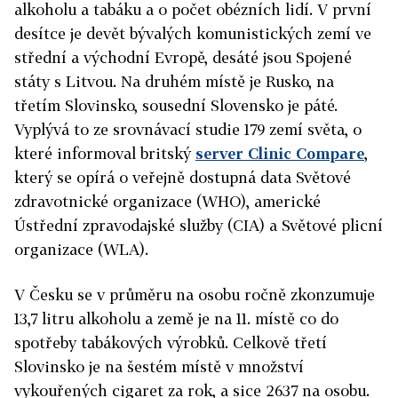
alkoholu a tabáku a o počet obézních lidí. V první
desítce je devět bývalých komunistických zemí ve
střední a východní Evropě, desáté jsou Spojené
státy s Litvou. Na druhém místě je Rusko, na
třetím Slovinsko, sousední Slovensko je páté.
Vyplývá to ze srovnávací studie 179 zemí světa, o
které informoval britský
server Clinic Compare
,
který se opírá o veřejně dostupná data Světové
zdravotnické organizace (WHO), americké
Ústřední zpravodajské služby (CIA) a Světové plicní
organizace (WLA).
V Česku se v průměru na osobu ročně zkonzumuje
13,7 litru alkoholu a země je na 11. místě co do
spotřeby tabákových výrobků. Celkově třetí
Slovinsko je na šestém místě v množství
vykouřených cigaret za rok, a sice 2637 na osobu.