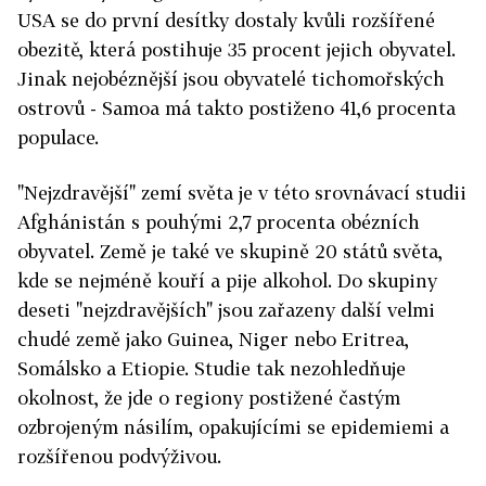
USA se do první desítky dostaly kvůli rozšířené
obezitě, která postihuje 35 procent jejich obyvatel.
Jinak nejobéznější jsou obyvatelé tichomořských
ostrovů - Samoa má takto postiženo 41,6 procenta
populace.
"Nejzdravější" zemí světa je v této srovnávací studii
Afghánistán s pouhými 2,7 procenta obézních
obyvatel. Země je také ve skupině 20 států světa,
kde se nejméně kouří a pije alkohol. Do skupiny
deseti "nejzdravějších" jsou zařazeny další velmi
chudé země jako Guinea, Niger nebo Eritrea,
Somálsko a Etiopie. Studie tak nezohledňuje
okolnost, že jde o regiony postižené častým
ozbrojeným násilím, opakujícími se epidemiemi a
rozšířenou podvýživou.