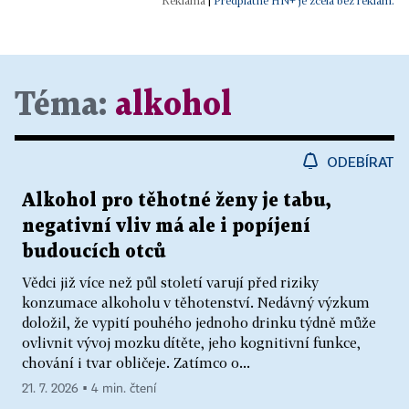
|
Předplatné HN+ je zcela bez reklam.
Téma:
alkohol
ODEBÍRAT
Alkohol pro těhotné ženy je tabu,
negativní vliv má ale i popíjení
budoucích otců
Vědci již více než půl století varují před riziky
konzumace alkoholu v těhotenství. Nedávný výzkum
doložil, že vypití pouhého jednoho drinku týdně může
ovlivnit vývoj mozku dítěte, jeho kognitivní funkce,
chování i tvar obličeje. Zatímco o...
21. 7. 2026 ▪ 4 min. čtení