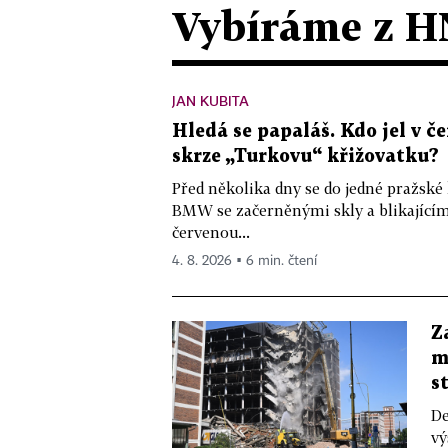
Vybíráme z H
JAN KUBITA
Hledá se papaláš. Kdo jel v
skrze „Turkovu“ křižovatku?
Před několika dny se do jedné pražské
BMW se začerněnými skly a blikající
červenou...
4. 8. 2026 ▪ 6 min. čtení
Z
m
s
De
vý