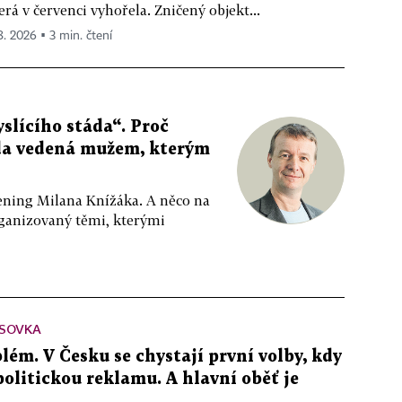
erá v červenci vyhořela. Zničený objekt...
 8. 2026 ▪ 3 min. čtení
slícího stáda“. Proč
da vedená mužem, kterým
ppening Milana Knížáka. A něco na
rganizovaný těmi, kterými
SOVKA
lém. V Česku se chystají první volby, kdy
 politickou reklamu. A hlavní oběť je