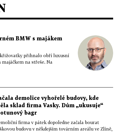
N
 černém BMW s majákem
 křižovatky přihnalo obří luxusní
m majáčkem na střeše. Na
ačala demolice vyhořelé budovy, kde
ěla sklad firma Vasky. Dům „ukusuje“
totunový bagr
moliční firma v pátek dopoledne začala bourat
škovou budovu v někdejším továrním areálu ve Zlíně,