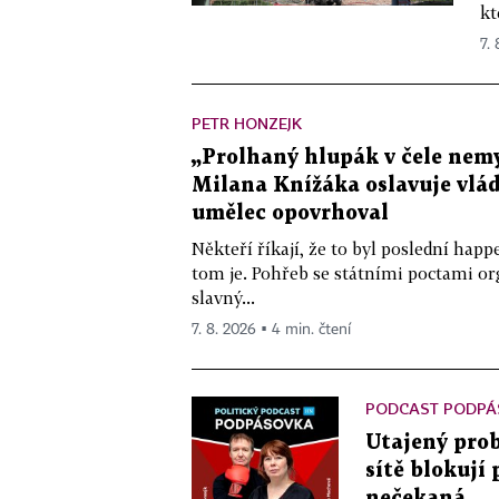
kt
7.
PETR HONZEJK
„Prolhaný hlupák v čele nemy
Milana Knížáka oslavuje vlá
umělec opovrhoval
Někteří říkají, že to byl poslední ha
tom je. Pohřeb se státními poctami o
slavný...
7. 8. 2026 ▪ 4 min. čtení
PODCAST PODPÁ
Utajený prob
sítě blokují
nečekaná