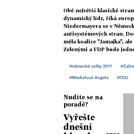
Obě největší klasické stran
dynamický lídr, říká euro
Niedermayera se v Německu
antisystémových stran. Do
měla koalice "Jamajka", a
Zelenými a FDP bude jedn
#německé volby 2017
#Zahra
#Merkelová Angela
#CDU
Nudíte se na
poradě?
Vyřešte
dnešní