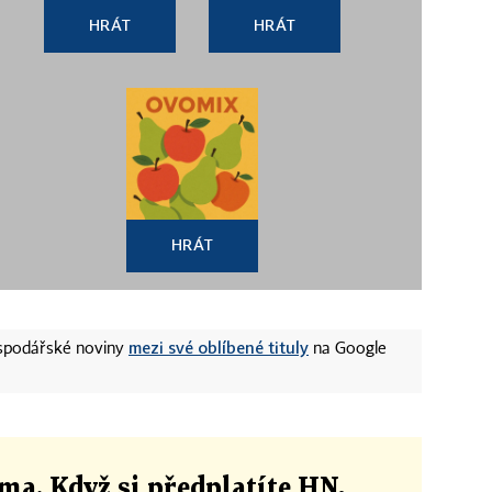
HRÁT
HRÁT
HRÁT
mezi své oblíbené tituly
ospodářské noviny
na Google
ma. Když si předplatíte HN,