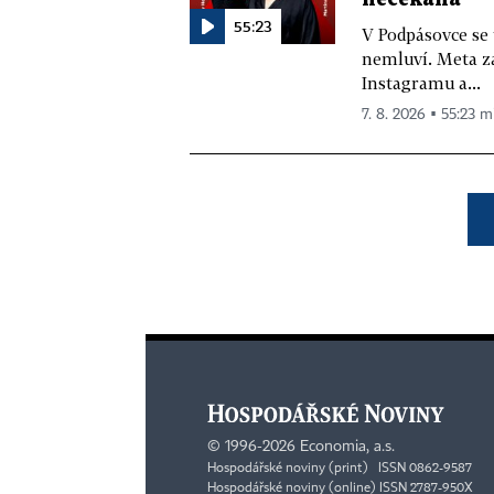
55:23
V Podpásovce se
nemluví. Meta z
Instagramu a...
7. 8. 2026 ▪ 55:23 m
©
1996-2026
Economia, a.s.
Hospodářské noviny (print) ISSN 0862-9587
Hospodářské noviny (online) ISSN 2787-950X