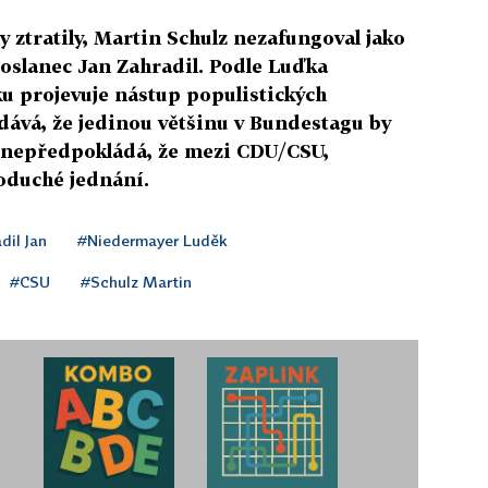
y ztratily, Martin Schulz nezafungoval jako
poslanec Jan Zahradil. Podle Luďka
 projevuje nástup populistických
dává, že jedinou většinu v Bundestagu by
le nepředpokládá, že mezi CDU/CSU,
oduché jednání.
dil Jan
#Niedermayer Luděk
#CSU
#Schulz Martin