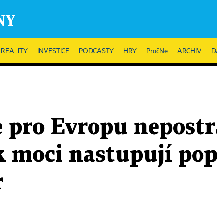
REALITY
INVESTICE
PODCASTY
HRY
PročNe
ARCHIV
D
e pro Evropu nepost
 k moci nastupují pop
r