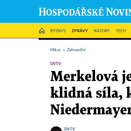
ZPRÁVY
HOME
BYZNYS
NÁZORY
TECH
HN.cz
›
Zahraniční
DVTV
Merkelová j
klidná síla,
Niedermaye
DVTV