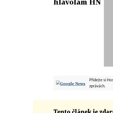
hlavolam HN
Přidejte si H
zprávách.
Tento článek
je
zdar