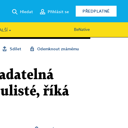
PŘEDPLATNÉ
Hledat
Přihlásit se
BeNative
ALŠÍ
Sdílet
Odemknout známému
radatelná
ulisté, říká