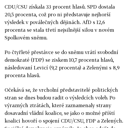
CDU/CSU získala 33 procent hlasů. SPD dostala
20,5 procenta, což pro ni představuje nejhorší
výsledek v poválečných dějinách. AfD s 12,6
procenta se stala třetí nejsilnější silou v novém
Spolkovém sněmu.
Po čtyřleté přestávce se do sněmu vrátí svobodní
demokraté (FDP) se ziskem 10,7 procenta hlasů,
následovaní Levicí (9,2 procenta) a Zelenými s 8,9
procenta hlasů.
Očekává se, že vrcholní představitelé politických
stran se dnes budou radit o výsledcích voleb. Po
výrazných ztrátách, které zaznamenaly strany
dosavadní vládní koalice, se jako o možné příští
koalici hovoří o spojení CDU/CSU, FDP a Zelených.