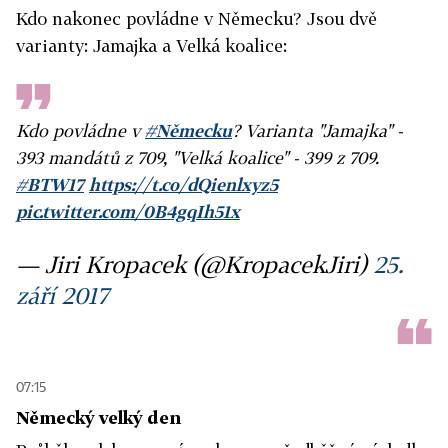
Kdo nakonec povládne v Německu? Jsou dvě
varianty: Jamajka a Velká koalice:
Kdo povládne v
#Německu
? Varianta "Jamajka" -
393 mandátů z 709, "Velká koalice" - 399 z 709.
#BTW17
https://t.co/dQienlxyz5
pic.twitter.com/0B4gqIh51x
— Jiri Kropacek (@KropacekJiri)
25.
září 2017
07:15
Německý velký den