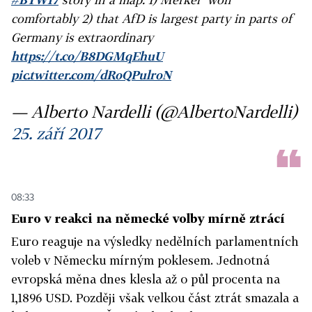
comfortably 2) that AfD is largest party in parts of
Germany is extraordinary
https://t.co/B8DGMqEhuU
pic.twitter.com/dRoQPulroN
— Alberto Nardelli (@AlbertoNardelli)
25. září 2017
08:33
Euro v reakci na německé volby mírně ztrácí
Euro reaguje na výsledky nedělních parlamentních
voleb v Německu mírným poklesem. Jednotná
evropská měna dnes klesla až o půl procenta na
1,1896 USD. Později však velkou část ztrát smazala a