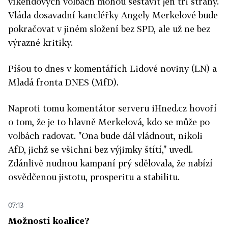
víkendových volbách mohou sestavit jen tři strany.
Vláda dosavadní kancléřky Angely Merkelové bude
pokračovat v jiném složení bez SPD, ale už ne bez
výrazné kritiky.
Píšou to dnes v komentářích Lidové noviny (LN) a
Mladá fronta DNES (MfD).
Naproti tomu komentátor serveru iHned.cz hovoří
o tom, že je to hlavně Merkelová, kdo se může po
volbách radovat. "Ona bude dál vládnout, nikoli
AfD, jichž se všichni bez výjimky štítí," uvedl.
Zdánlivě nudnou kampaní prý sdělovala, že nabízí
osvědčenou jistotu, prosperitu a stabilitu.
07:13
Možnosti koalice?