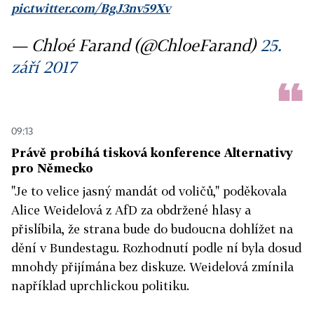
pic.twitter.com/BgJ3nv59Xv
— Chloé Farand (@ChloeFarand)
25.
září 2017
09:13
Právě probíhá tisková konference Alternativy
pro Německo
"Je to velice jasný mandát od voličů," poděkovala
Alice Weidelová z AfD za obdržené hlasy a
přislíbila, že strana bude do budoucna dohlížet na
dění v Bundestagu. Rozhodnutí podle ní byla dosud
mnohdy přijímána bez diskuze. Weidelová zmínila
například uprchlickou politiku.