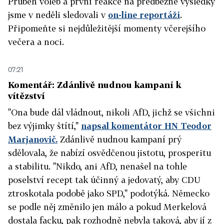
Průběh voleb a první reakce na předběžné výsledky
jsme v neděli sledovali v
on-line reportáži
.
Připomeňte si nejdůležitější momenty včerejšího
večera a noci.
07:21
Komentář: Zdánlivě nudnou kampaní k
vítězství
"Ona bude dál vládnout, nikoli AfD, jichž se všichni
bez výjimky štítí,"
napsal komentátor HN Teodor
Marjanovič.
Zdánlivě nudnou kampaní prý
sdělovala, že nabízí osvědčenou jistotu, prosperitu
a stabilitu. "Nikdo, ani AfD, nenašel na tohle
poselství recept tak účinný a jedovatý, aby CDU
ztroskotala podobě jako SPD," podotýká. Německo
se podle něj změnilo jen málo a pokud Merkelová
dostala facku, pak rozhodně nebyla taková, aby jí z