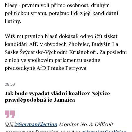
hlasy - prvním volí přímo osobnost, druhým
politickou stranu, potažmo lidi z její kandidátní
listiny.
Většinu prvních hlasů dokázali od voličů získat
kandidáti AfD v obvodech Zhořelec, Budyšín I a
Saské Švýcarsko-Východní Krušnohoří. Za poslední
z nich ve spolkovém parlamentu usedne
předsedkyně AfD Frauke Petryová.
08:50
Jak bude vypadat vládní koalice? Nejvíce
pravděpodobná je Jamaica
🇩🇪
#GermanElection
Monitor No. 3: Difficult