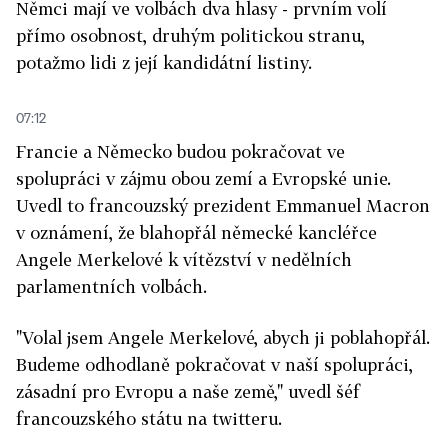
Němci mají ve volbách dva hlasy - prvním volí
přímo osobnost, druhým politickou stranu,
potažmo lidi z její kandidátní listiny.
07:12
Francie a Německo budou pokračovat ve
spolupráci v zájmu obou zemí a Evropské unie.
Uvedl to francouzský prezident Emmanuel Macron
v oznámení, že blahopřál německé kancléřce
Angele Merkelové k vítězství v nedělních
parlamentních volbách.
"Volal jsem Angele Merkelové, abych ji poblahopřál.
Budeme odhodlaně pokračovat v naší spolupráci,
zásadní pro Evropu a naše země," uvedl šéf
francouzského státu na twitteru.