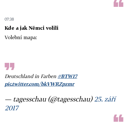
07:38
Kde a jak Němci volili
Volební mapa:
Deutschland in Farben
#BTW17
pic.twitter.com/bkVWRZpzmr
— tagesschau (@tagesschau)
25. září
2017