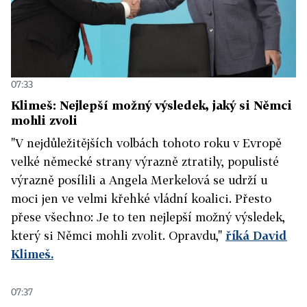
07:33
Klimeš: Nejlepší možný výsledek, jaký si Němci
mohli zvoli
"V nejdůležitějších volbách tohoto roku v Evropě
velké německé strany výrazně ztratily, populisté
výrazně posílili a Angela Merkelová se udrží u
moci jen ve velmi křehké vládní koalici. Přesto
přese všechno: Je to ten nejlepší možný výsledek,
který si Němci mohli zvolit. Opravdu,"
říká David
Klimeš.
07:37