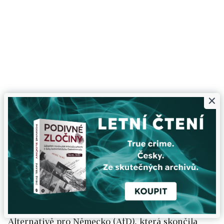
×
09:47
Nebezpečí pro parlament i krok zpět pro
německou společnost. Tak hodnotí výsledky
voleb německý tisk
O hořkém výsledku, historickém kroku zpátky
nebo o nebezpečí pro parlament a o nutnosti
ochrany demokracie píše po nedělních
parlamentních volbách německý tisk. Velkou část
komentářů věnuje protiimigrační a protiislámské
Alternativě pro Německo (AfD), která skončila