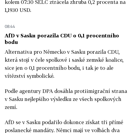
kolem 07:30 SELČ ztrácela zhruba 0,2 procenta na
1,1930 USD.
08:44
AfD v Sasku porazila CDU o 0,1 procentního
bodu
Alternativa pro Německo v Sasku porazila CDU,
která stojí v čele spolkové i saské zemské koalice,
sice jen o 0,1 procentního bodu, i tak je to ale
vítězství symbolické.
Podle agentury DPA dosáhla protiimigrační strana
v Sasku nejlepšího výsledku ze všech spolkových
zemí.
AfD se v Sasku podařilo dokonce získat tři přímé
poslanecké mandáty. Němci mají ve volbách dva