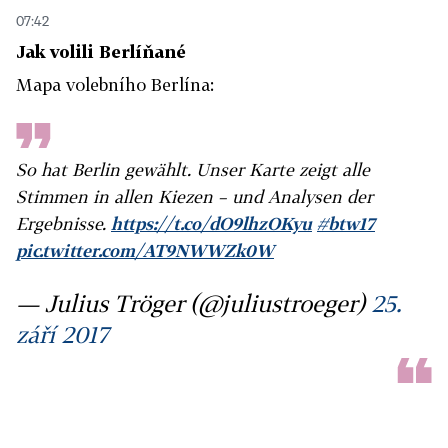
07:42
Jak volili Berlíňané
Mapa volebního Berlína:
So hat Berlin gewählt. Unser Karte zeigt alle
Stimmen in allen Kiezen – und Analysen der
Ergebnisse.
https://t.co/dO9lhzOKyu
#btw17
pic.twitter.com/AT9NWWZk0W
— Julius Tröger (@juliustroeger)
25.
září 2017