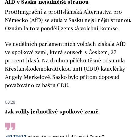
AfD v Sasku nejsilnější stranou
Protiimigrační a protiislámská Alternativa pro
Německo (AfD) se stala v Sasku nejsilnější stranou.
Oznámila to v pondělí zemská volební komise.
Ve nedělních parlamentních volbách získala AfD
ve spolkové zemi, která sousedí s Českem, 27
procent hlasů. Na druhou příčku těsně odsunula
Křesťanskodemokratickou unii (CDU) kancléřky
Angely Merkelové. Sasko bylo přitom doposud
považováno za baštu CDU.
08:28
Jak volily jednotlivé spolkové země
#BTW17
story in a map: 1) Merkel "won"