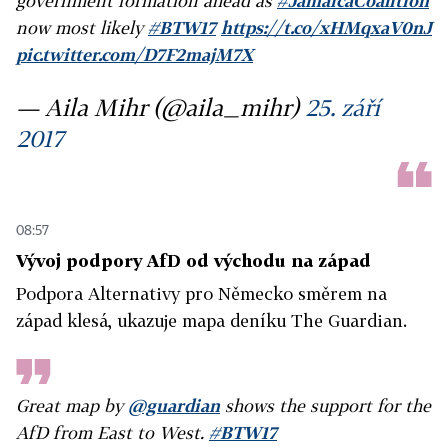
government formation ahead as
#JamaicaCoalition
now most likely
#BTW17
https://t.co/xHMqxaV0nJ
pic.twitter.com/D7F2majM7X
— Aila Mihr (@aila_mihr)
25. září
2017
08:57
Vývoj podpory AfD od východu na západ
Podpora Alternativy pro Německo směrem na
západ klesá, ukazuje mapa deníku The Guardian.
Great map by
@guardian
shows the support for the
AfD from East to West.
#BTW17