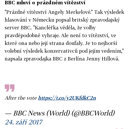
BBC mluví o prázdném vítězství
"Prázdné vítězství Angely Merkelové." Tak výsledek
hlasování v Německu popsal britský zpravodajský
server BBC. "Kancléřka věděla, že volby
pravděpodobně vyhraje. Ale není to vítězství, ve
které ona nebo její strana doufaly. Je to nejhorší
volební výsledek konzervativců pod jejím vedením,"
napsala zpravodajka BBC z Berlína Jenny Hillová.
After the vote
https://t.co/y2UKfdkC2n
— BBC News (World) (@BBCWorld)
24. září 2017