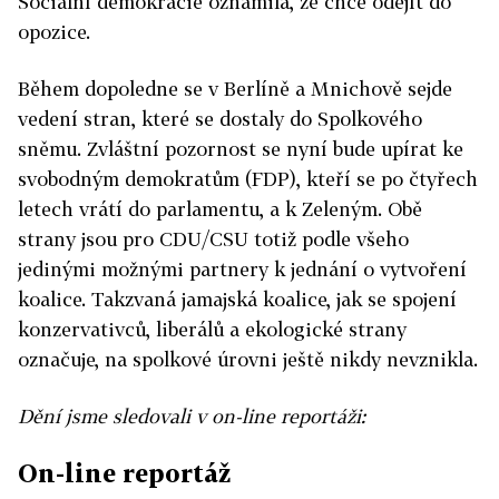
Sociální demokracie oznámila, že chce odejít do
opozice.
Během dopoledne se v Berlíně a Mnichově sejde
vedení stran, které se dostaly do Spolkového
sněmu. Zvláštní pozornost se nyní bude upírat ke
svobodným demokratům (FDP), kteří se po čtyřech
letech vrátí do parlamentu, a k Zeleným. Obě
strany jsou pro CDU/CSU totiž podle všeho
jedinými možnými partnery k jednání o vytvoření
koalice. Takzvaná jamajská koalice, jak se spojení
konzervativců, liberálů a ekologické strany
označuje, na spolkové úrovni ještě nikdy nevznikla.
Dění jsme sledovali v on-line reportáži:
On-line reportáž