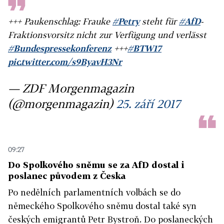
+++ Paukenschlag: Frauke
#Petry
steht für
#AfD
-
Fraktionsvorsitz nicht zur Verfügung und verlässt
#Bundespressekonferenz
+++
#BTW17
pic.twitter.com/s9ByavH3Nr
— ZDF Morgenmagazin
(@morgenmagazin)
25. září 2017
09:27
Do Spolkového sněmu se za AfD dostal i
poslanec původem z Česka
Po nedělních parlamentních volbách se do
německého Spolkového sněmu dostal také syn
českých emigrantů Petr Bystroň. Do poslaneckých