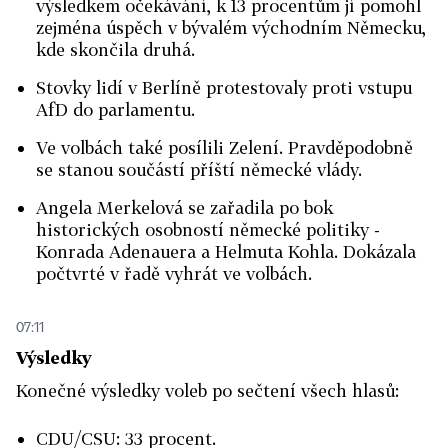
výsledkem očekávání, k 13 procentům jí pomohl
zejména úspěch v bývalém východním Německu,
kde skončila druhá.
Stovky lidí v Berlíně protestovaly proti vstupu
AfD do parlamentu.
Ve volbách také posílili Zelení. Pravděpodobně
se stanou součástí příští německé vlády.
Angela Merkelová se zařadila po bok
historických osobností německé politiky -
Konrada Adenauera a Helmuta Kohla. Dokázala
počtvrté v řadě vyhrát ve volbách.
07:11
Výsledky
Konečné výsledky voleb po sečtení všech hlasů:
CDU/CSU: 33 procent.