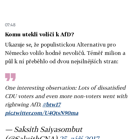
07:48
Komu utekli voliči k AfD?
Ukazuje se, že populistickou Alternativu pro
Německo volilo hodně nevoličů. Téměř milion a
půl k ní přeběhlo od dvou nejsilnějších stran:
One interesting observation: Lots of dissatisfied
CDU voters and even more non-voters went with
rightwing AfD.
#btw17
pic.twitter.com/U4QtsN90ma
— Saksith Saiyasombut
(@SaksithCNA)
25. září 2017