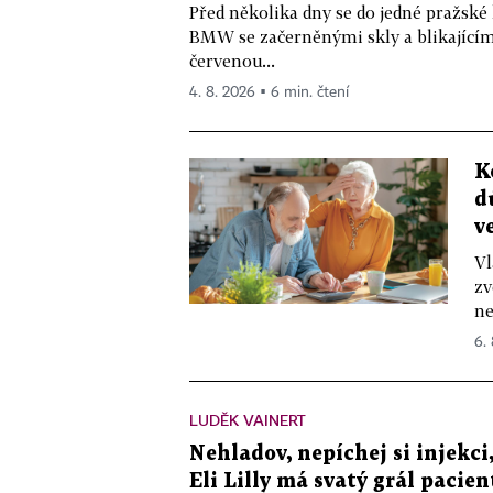
Před několika dny se do jedné pražské
BMW se začerněnými skly a blikající
červenou...
4. 8. 2026 ▪ 6 min. čtení
K
d
v
Vl
zv
ne
6.
LUDĚK VAINERT
Nehladov, nepíchej si injekci,
Eli Lilly má svatý grál pacien