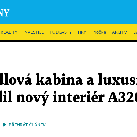
REALITY
INVESTICE
PODCASTY
HRY
PročNe
ARCHIV
D
adlová kabina a luxu
il nový interiér A32
PŘEHRÁT ČLÁNEK