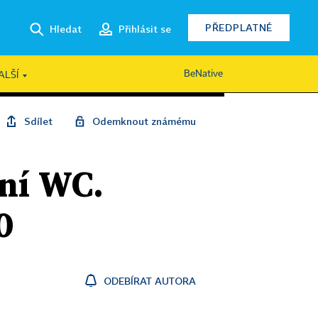
PŘEDPLATNÉ
Hledat
Přihlásit se
BeNative
ALŠÍ
Sdílet
Odemknout známému
sní WC.
0
ODEBÍRAT AUTORA