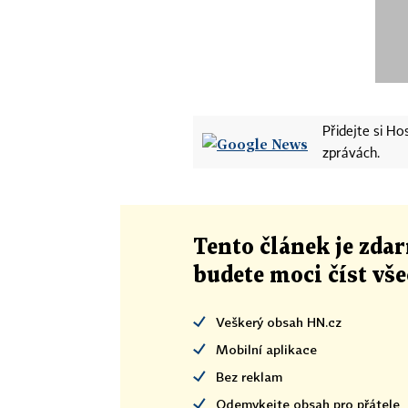
Přidejte si H
zprávách.
Tento článek
je
zdar
budete moci číst vš
Veškerý obsah HN.cz
Mobilní aplikace
Bez reklam
Odemykejte obsah pro přátele