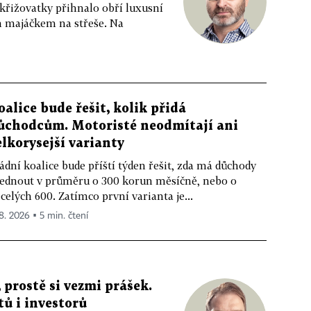
 křižovatky přihnalo obří luxusní
m majáčkem na střeše. Na
oalice bude řešit, kolik přidá
ůchodcům. Motoristé neodmítají ani
elkorysejší varianty
ádní koalice bude příští týden řešit, zda má důchody
ednout v průměru o 300 korun měsíčně, nebo o
celých 600. Zatímco první varianta je...
 8. 2026 ▪ 5 min. čtení
 prostě si vezmi prášek.
tů i investorů