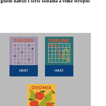
nem nabízí i širší sedadla a velké stropní
HRÁT
HRÁT