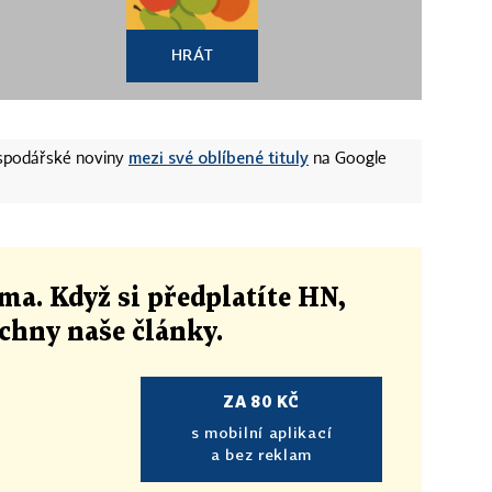
HRÁT
mezi své oblíbené tituly
ospodářské noviny
na Google
ma. Když si předplatíte HN,
echny naše články
.
ZA 80 KČ
s mobilní aplikací
a bez reklam