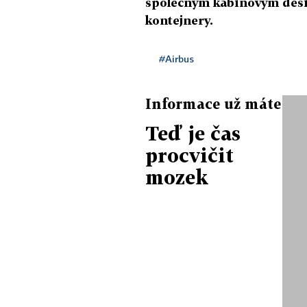
společným kabinovým desig
kontejnery.
#Airbus
Informace už máte
Teď je čas
procvičit
mozek