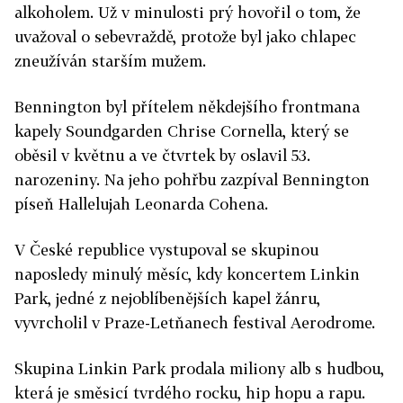
alkoholem. Už v minulosti prý hovořil o tom, že
uvažoval o sebevraždě, protože byl jako chlapec
zneužíván starším mužem.
Bennington byl přítelem někdejšího frontmana
kapely Soundgarden Chrise Cornella, který se
oběsil v květnu a ve čtvrtek by oslavil 53.
narozeniny. Na jeho pohřbu zazpíval Bennington
píseň Hallelujah Leonarda Cohena.
V České republice vystupoval se skupinou
naposledy minulý měsíc, kdy koncertem Linkin
Park, jedné z nejoblíbenějších kapel žánru,
vyvrcholil v Praze-Letňanech festival Aerodrome.
Skupina Linkin Park prodala miliony alb s hudbou,
která je směsicí tvrdého rocku, hip hopu a rapu.