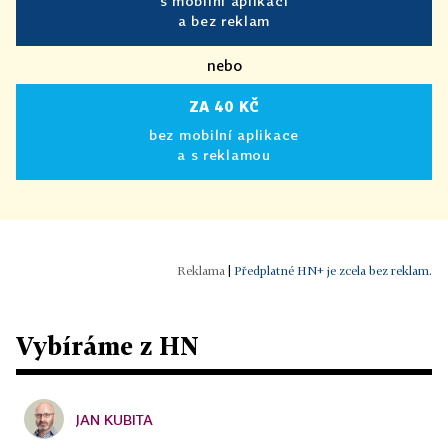
s mobilní aplikací
a bez reklam
nebo
ZA 40 KČ
bez mobilní aplikace
a s reklamou
|
Předplatné HN+ je zcela bez reklam.
Vybíráme z HN
JAN KUBITA