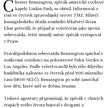
C
hester Bennington, zpěvák americké rockové
kapely Linkin Park, se oběsil. Informoval o
tom ve čtvrtek zpravodajský server TMZ. Mluvčí
losangeleského úřadu soudního lékařství Brian
Elias potvrdil, že případ je vyšetřován jako zjevná
sebevražda. Ještě minulý měsíc zpěvák vystupoval
v Praze.
Pravděpodobnou sebevraždu Bennington spáchal v
soukromé rezidenci na poloostrově Palos Verdes u
Los Angeles. Podle vyšetřovatelů bylo tělo 41letého
hudebníka nalezeno ve čtvrtek před 9:00 místního
času (18:00 SELČ). Bennington po sobě zanechal
šest dětí, které měl se dvěma ženami.
Tiskové agentury připomínají, že zpěvák v různých
etapách svého života bojoval s drogami a