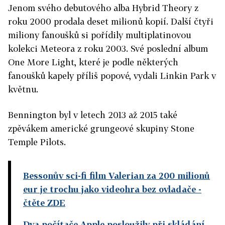
Jenom svého debutového alba Hybrid Theory z
roku 2000 prodala deset milionů kopií. Další čtyři
miliony fanoušků si pořídily multiplatinovou
kolekci Meteora z roku 2003. Své poslední album
One More Light, které je podle některých
fanoušků kapely příliš popové, vydali Linkin Park v
květnu.
Bennington byl v letech 2013 až 2015 také
zpěvákem americké grungeové skupiny Stone
Temple Pilots.
Bessonův sci-fi film Valerian za 200 milionů
eur je trochu jako videohra bez ovladače
-
čtěte ZDE
Dva počítače Apple posloužily při skládání