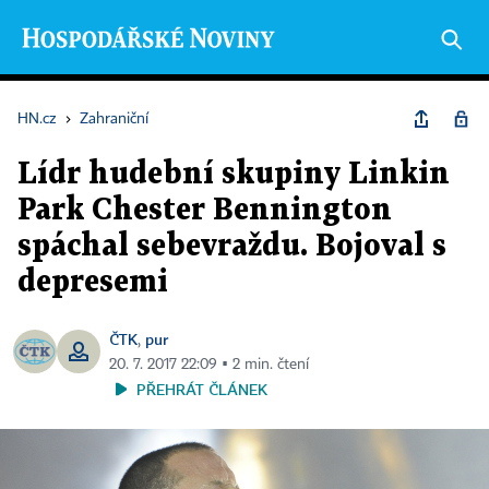
HN.cz
›
Zahraniční
Lídr hudební skupiny Linkin
Park Chester Bennington
spáchal sebevraždu. Bojoval s
depresemi
ČTK
pur
,
20. 7. 2017 22:09 ▪ 2 min. čtení
PŘEHRÁT ČLÁNEK