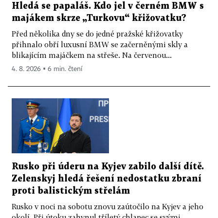
Hledá se papaláš. Kdo jel v černém BMW s
majákem skrze „Turkovu“ křižovatku?
Před několika dny se do jedné pražské křižovatky
přihnalo obří luxusní BMW se začerněnými skly a
blikajícím majáčkem na střeše. Na červenou...
4. 8. 2026 ▪ 6 min. čtení
Rusko při úderu na Kyjev zabilo další dítě.
Zelenskyj hledá řešení nedostatku zbraní
proti balistickým střelám
Rusko v noci na sobotu znovu zaútočilo na Kyjev a jeho
okolí. Při útoku zahynul tříletý chlapec se svými