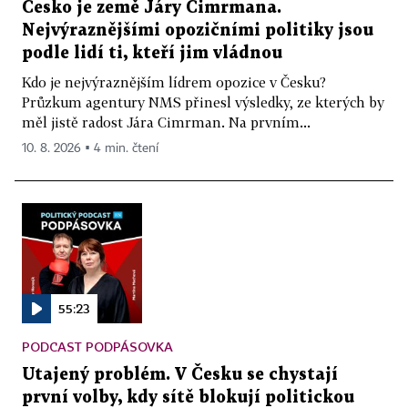
Česko je země Járy Cimrmana.
Nejvýraznějšími opozičními politiky jsou
podle lidí ti, kteří jim vládnou
Kdo je nejvýraznějším lídrem opozice v Česku?
Průzkum agentury NMS přinesl výsledky, ze kterých by
měl jistě radost Jára Cimrman. Na prvním...
10. 8. 2026 ▪ 4 min. čtení
55:23
PODCAST PODPÁSOVKA
Utajený problém. V Česku se chystají
první volby, kdy sítě blokují politickou