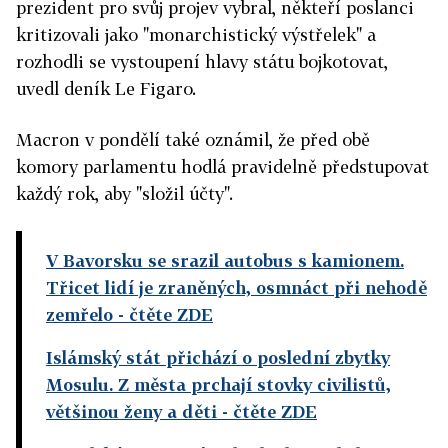
prezident pro svůj projev vybral, někteří poslanci
kritizovali jako "monarchistický výstřelek" a
rozhodli se vystoupení hlavy státu bojkotovat,
uvedl deník Le Figaro.
Macron v pondělí také oznámil, že před obě
komory parlamentu hodlá pravidelně předstupovat
každý rok, aby "složil účty".
V Bavorsku se srazil autobus s kamionem.
Třicet lidí je zraněných, osmnáct při nehodě
zemřelo
- čtěte ZDE
Islámský stát přichází o poslední zbytky
Mosulu. Z města prchají stovky civilistů,
většinou ženy a děti
- čtěte ZDE