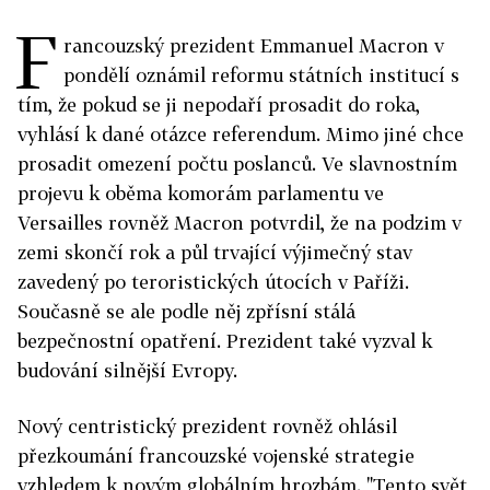
F
rancouzský prezident Emmanuel Macron v
pondělí oznámil reformu státních institucí s
tím, že pokud se ji nepodaří prosadit do roka,
vyhlásí k dané otázce referendum. Mimo jiné chce
prosadit omezení počtu poslanců. Ve slavnostním
projevu k oběma komorám parlamentu ve
Versailles rovněž Macron potvrdil, že na podzim v
zemi skončí rok a půl trvající výjimečný stav
zavedený po teroristických útocích v Paříži.
Současně se ale podle něj zpřísní stálá
bezpečnostní opatření. Prezident také vyzval k
budování silnější Evropy.
Nový centristický prezident rovněž ohlásil
přezkoumání francouzské vojenské strategie
vzhledem k novým globálním hrozbám. "Tento svět