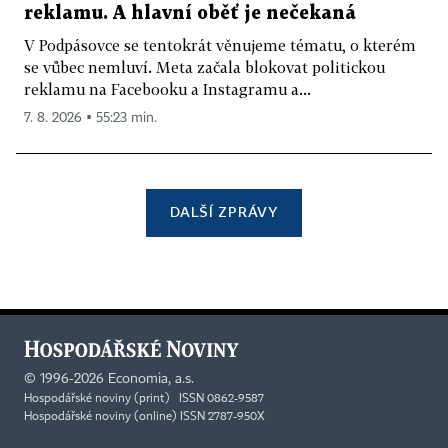
reklamu. A hlavní oběť je nečekaná
V Podpásovce se tentokrát věnujeme tématu, o kterém
se vůbec nemluví. Meta začala blokovat politickou
reklamu na Facebooku a Instagramu a...
7. 8. 2026 ▪ 55:23 min.
DALŠÍ ZPRÁVY
©
1996-2026
Economia, a.s.
Hospodářské noviny (print) ISSN 0862-9587
Hospodářské noviny (online) ISSN 2787-950X