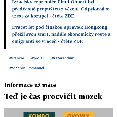
Izraelský expremiér Ehud Olmert byl
předčasně propuštěn z vězení. Odpykával si
trest za korupci
- čtěte ZDE
Dvacet let pod čínskou správou: Hongkong
přežil svou smrt, nadále ekonomicky roste a
emigranti se vracejí
- čtěte ZDE
#Francie
#projev
#referendum
#Macron Emmanuel
Informace už máte
Teď je čas procvičit mozek