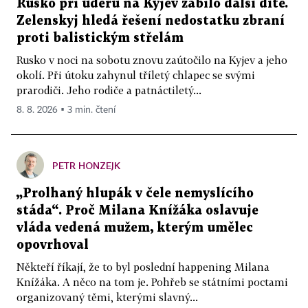
Rusko při úderu na Kyjev zabilo další dítě.
Zelenskyj hledá řešení nedostatku zbraní
proti balistickým střelám
Rusko v noci na sobotu znovu zaútočilo na Kyjev a jeho
okolí. Při útoku zahynul tříletý chlapec se svými
prarodiči. Jeho rodiče a patnáctiletý...
8. 8. 2026 ▪ 3 min. čtení
PETR HONZEJK
„Prolhaný hlupák v čele nemyslícího
stáda“. Proč Milana Knížáka oslavuje
vláda vedená mužem, kterým umělec
opovrhoval
Někteří říkají, že to byl poslední happening Milana
Knížáka. A něco na tom je. Pohřeb se státními poctami
organizovaný těmi, kterými slavný...