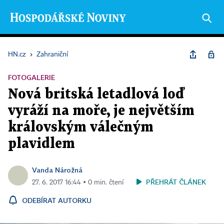
HN.cz
›
Zahraniční
FOTOGALERIE
Nová britská letadlová loď
vyráží na moře, je největším
královským válečným
plavidlem
Vanda Nárožná
PŘEHRÁT ČLÁNEK
27. 6. 2017 16:44 ▪ 0 min. čtení
ODEBÍRAT AUTORKU