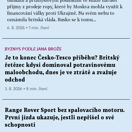
bankám a průmyslovým podnikům ve snaze narušit
příjmy z prodeje ropy, které by Moskva mohla využít k
financování války proti Ukrajině. Na svém webu to
oznámila britská vláda. Rusko se k tomu...
6. 8. 2026 ▪ 1 min. čtení
BYZNYS PODLE JANA BROŽE
Je to konec Česko-Tesco příběhu? Britský
řetězec kdysi dominoval potravinovému
maloobchodu, dnes je ve ztrátě a zvažuje
odchod
3. 8. 2026 ▪ 8 min. čtení
Range Rover Sport bez spalovacího motoru.
První jízda ukazuje, jestli nepřišel o své
schopnosti