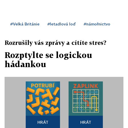
#Velká Británie
#letadlová loď
#námořnictvo
Rozrušily vás zprávy a cítíte stres?
Rozptylte se logickou
hádankou
HRÁT
HRÁT