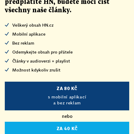
předplatíte HN, budete moci číst
všechny naše články
.
Veškerý obsah HN.cz
Mobilní aplikace
Bez reklam
Odemykejte obsah pro přátele
Články v audioverzi + playlist
Možnost kdykoliv zrušit
ZA 80 KČ
s mobilní aplikací
a bez reklam
nebo
ZA 40 KČ