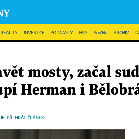
REALITY
INVESTICE
PODCASTY
HRY
PročNe
ARCHIV
D
tavět mosty, začal s
oupí Herman i Bělobr
PŘEHRÁT ČLÁNEK