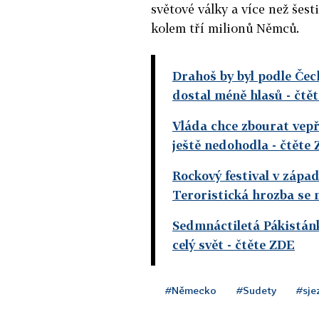
světové války a více než šes
kolem tří milionů Němců.
Drahoš by byl podle Čec
dostal méně hlasů
- čtě
Vláda chce zbourat vepř
ještě nedohodla
- čtěte
Rockový festival v záp
Teroristická hrozba se 
Sedmnáctiletá Pákistánka
celý svět
- čtěte ZDE
#Německo
#Sudety
#sje