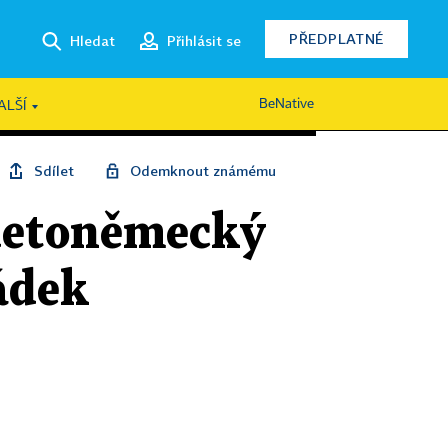
PŘEDPLATNÉ
Hledat
Přihlásit se
BeNative
ALŠÍ
Sdílet
Odemknout známému
udetoněmecký
ádek