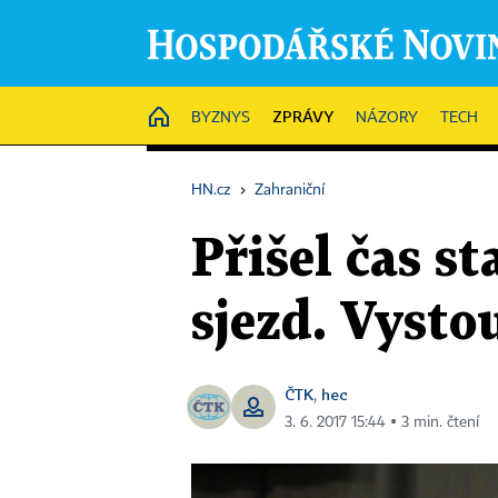
ZPRÁVY
HOME
BYZNYS
NÁZORY
TECH
HN.cz
›
Zahraniční
Přišel čas s
sjezd. Vyst
ČTK
hec
,
3. 6. 2017 15:44 ▪ 3 min. čtení