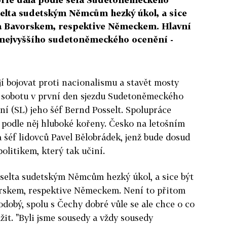
elta sudetským Němcům hezký úkol, a sice
 Bavorskem, respektive Německem. Hlavní
 nejvyššího sudetoněmeckého ocenění -
í bojovat proti nacionalismu a stavět mosty
v sobotu v první den sjezdu Sudetoněmeckého
í (SL) jeho šéf Bernd Posselt. Spolupráce
odle něj hluboké kořeny. Česko na letošním
a šéf lidovců Pavel Bělobrádek, jenž bude dosud
litikem, který tak učiní.
sselta sudetským Němcům hezký úkol, a sice být
skem, respektive Německem. Není to přitom
dobý, spolu s Čechy dobré vůle se ale chce o co
žit. "Byli jsme sousedy a vždy sousedy