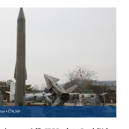
tor ▪
ČTK/AP