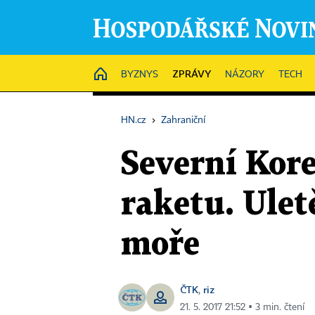
ZPRÁVY
HOME
BYZNYS
NÁZORY
TECH
HN.cz
›
Zahraniční
Severní Kore
raketu. Ulet
moře
ČTK
riz
,
21. 5. 2017 21:52 ▪ 3 min. čtení