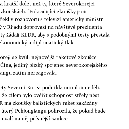
 kratší dolet než ty, které Severokorejci
 zkouškách. "Pokračující zkoušky jsou
řekl v rozhovoru s televizí americký ministr
rý v Rijádu doprovází na návštěvě prezidenta
ty žádají KLDR, aby s podobnými testy přestala
 ekonomický a diplomatický tlak.
oreji se kvůli nejnovější raketové zkoušce
é, Čína, jediný blízký spojenec severokorejského
jangu zatím nereagovala.
kety Severní Korea podnikla minulou neděli.
 že cílem bylo ověřit schopnost střely nést
DR má zkoušky balistických raket zakázány
 úterý Pchjongjangu pohrozila, že pokud bude
uvalí na něj přísnější sankce.