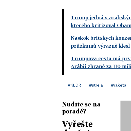
Trump jedná s arabskými
kterého kritizoval Obam
Náskok britských konze
průzkumů výrazně klesl
Trumpova cesta má prvn
Arábii zbraně za 110 mi
#KLDR
#střela
#raketa
Nudíte se na
poradě?
Vyřešte