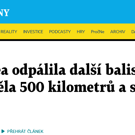
REALITY
INVESTICE
PODCASTY
HRY
PročNe
ARCHIV
D
a odpálila další bali
ěla 500 kilometrů a 
PŘEHRÁT ČLÁNEK