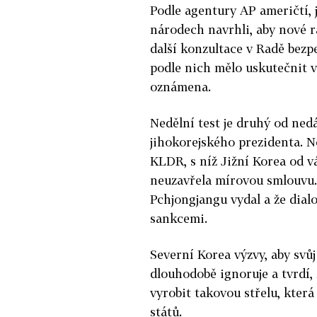
Podle agentury AP američtí, 
národech navrhli, aby nové 
další konzultace v Radě bezp
podle nich mělo uskutečnit v 
oznámena.
Nedělní test je druhý od ne
jihokorejského prezidenta. N
KLDR, s níž Jižní Korea od vá
neuzavřela mírovou smlouvu.
Pchjongjangu vydal a že dialo
sankcemi.
Severní Korea výzvy, aby svůj
dlouhodobě ignoruje a tvrdí, 
vyrobit takovou střelu, kter
států.