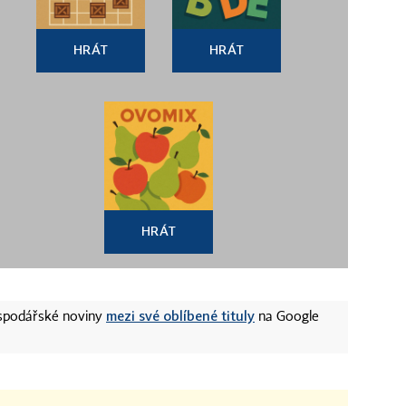
HRÁT
HRÁT
HRÁT
mezi své oblíbené tituly
ospodářské noviny
na Google