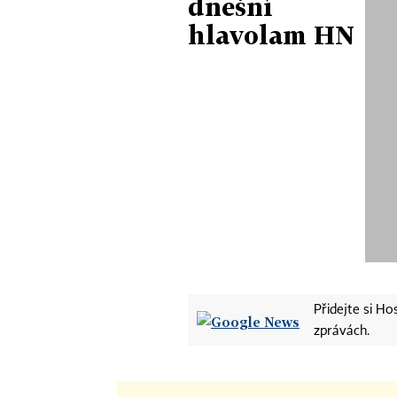
dnešní
hlavolam HN
Přidejte si H
zprávách.