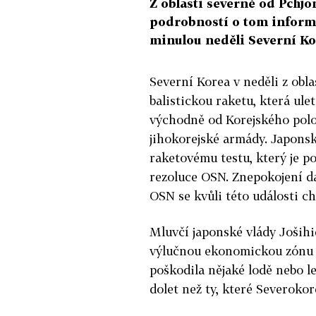
Z oblasti severně od Pchjo
podrobností o tom inform
minulou neděli Severní Kor
Severní Korea v neděli z obl
balistickou raketu, která ule
východně od Korejského polo
jihokorejské armády. Japonsk
raketovému testu, který je 
rezoluce OSN.
Znepokojení da
OSN se kvůli této události ch
Mluvčí japonské vlády Jošihi
výlučnou ekonomickou zónu J
poškodila nějaké lodě nebo le
dolet než ty, které Severokor