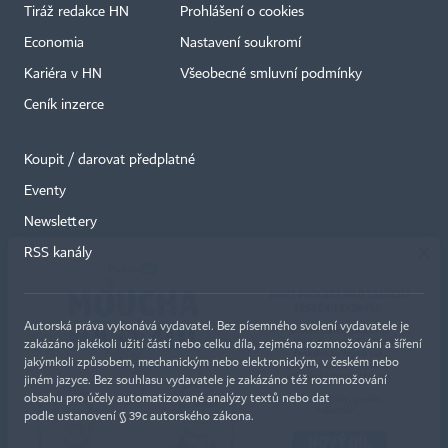
Tiráž redakce HN
Prohlášení o cookies
Economia
Nastavení soukromí
Kariéra v HN
Všeobecné smluvní podmínky
Ceník inzerce
Koupit / darovat předplatné
Eventy
×
Newslettery
RSS kanály
Autorská práva vykonává vydavatel. Bez písemného svolení vydavatele je
zakázáno jakékoli užití částí nebo celku díla, zejména rozmnožování a šíření
jakýmkoli způsobem, mechanickým nebo elektronickým, v českém nebo
jiném jazyce. Bez souhlasu vydavatele je zakázáno též rozmnožování
obsahu pro účely automatizované analýzy textů nebo dat
podle ustanovení § 39c autorského zákona.