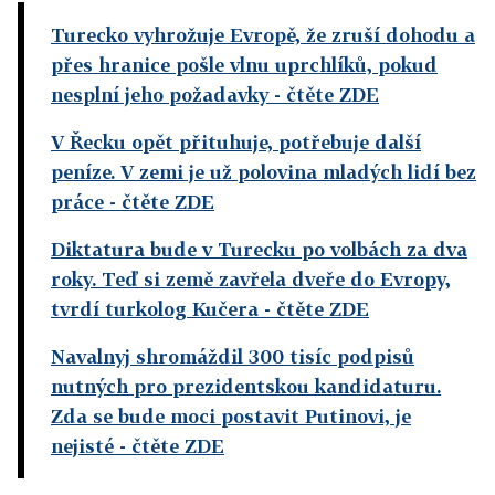
Turecko vyhrožuje Evropě, že zruší dohodu a
přes hranice pošle vlnu uprchlíků, pokud
nesplní jeho požadavky
- čtěte ZDE
V Řecku opět přituhuje, potřebuje další
peníze. V zemi je už polovina mladých lidí bez
práce
- čtěte ZDE
Diktatura bude v Turecku po volbách za dva
roky. Teď si země zavřela dveře do Evropy,
tvrdí turkolog Kučera
- čtěte ZDE
Navalnyj shromáždil 300 tisíc podpisů
nutných pro prezidentskou kandidaturu.
Zda se bude moci postavit Putinovi, je
nejisté
- čtěte ZDE