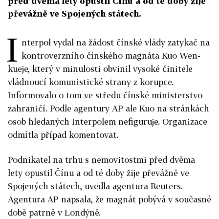
před dvěma lety opustil Čínu a od té doby žije
převážně ve Spojených státech.
I
nterpol vydal na žádost čínské vlády zatykač na
kontroverzního čínského magnáta Kuo Wen-
kueje, který v minulosti obvinil vysoké činitele
vládnoucí komunistické strany z korupce.
Informovalo o tom ve středu čínské ministerstvo
zahraničí. Podle agentury AP ale Kuo na stránkách
osob hledaných Interpolem nefiguruje. Organizace
odmítla případ komentovat.
Podnikatel na trhu s nemovitostmi před dvěma
lety opustil Čínu a od té doby žije převážně ve
Spojených státech, uvedla agentura Reuters.
Agentura AP napsala, že magnát pobývá v současné
době patrně v Londýně.