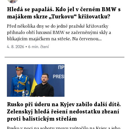
Hledá se papaláš. Kdo jel v černém BMW s
majákem skrze „Turkovu“ křižovatku?
Před několika dny se do jedné pražské křižovatky
přihnalo obří luxusní BMW se začerněnými skly a
blikajícím majáčkem na střeše. Na červenou...
4. 8. 2026 ▪ 6 min. čtení
Rusko při úderu na Kyjev zabilo další dítě.
Zelenskyj hledá řešení nedostatku zbraní
proti balistickým střelám
Rusko v noci na sobotu znovu zaútočilo na Kyjev a jeho