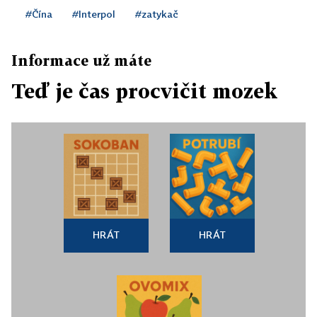
#Čína
#Interpol
#zatykač
Informace už máte
Teď je čas procvičit mozek
HRÁT
HRÁT