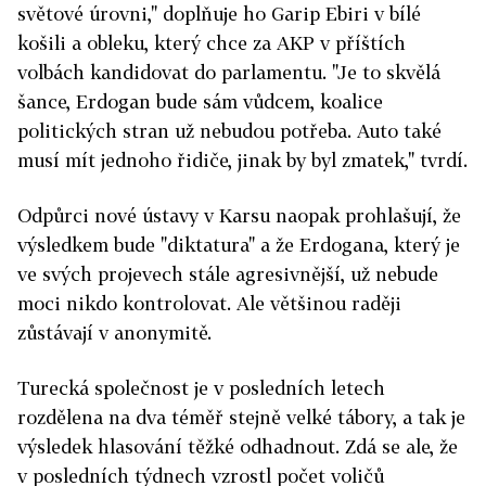
světové úrovni," doplňuje ho Garip Ebiri v bílé
košili a obleku, který chce za AKP v příštích
volbách kandidovat do parlamentu. "Je to skvělá
šance, Erdogan bude sám vůdcem, koalice
politických stran už nebudou potřeba. Auto také
musí mít jednoho řidiče, jinak by byl zmatek," tvrdí.
Odpůrci nové ústavy v Karsu naopak prohlašují, že
výsledkem bude "diktatura" a že Erdogana, který je
ve svých projevech stále agresivnější, už nebude
moci nikdo kontrolovat. Ale většinou raději
zůstávají v anonymitě.
Turecká společnost je v posledních letech
rozdělena na dva téměř stejně velké tábory, a tak je
výsledek hlasování těžké odhadnout. Zdá se ale, že
v posledních týdnech vzrostl počet voličů