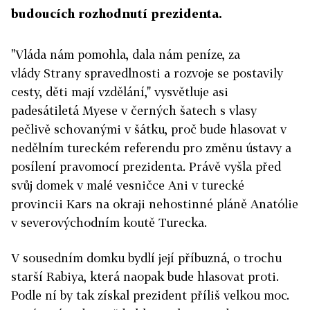
budoucích rozhodnutí prezidenta.
"Vláda nám pomohla, dala nám peníze, za
vlády Strany spravedlnosti a rozvoje se postavily
cesty, děti mají vzdělání," vysvětluje asi
padesátiletá Myese v černých šatech s vlasy
pečlivě schovanými v šátku, proč bude hlasovat v
nedělním tureckém referendu pro změnu ústavy a
posílení pravomocí prezidenta. Právě vyšla před
svůj domek v malé vesničce Ani v turecké
provincii Kars na okraji nehostinné pláně Anatólie
v severovýchodním koutě Turecka.
V sousedním domku bydlí její příbuzná, o trochu
starší Rabiya, která naopak bude hlasovat proti.
Podle ní by tak získal prezident příliš velkou moc.