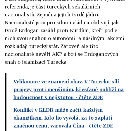
referenda, je část tureckých sekulárních
nacionalistů. Zejména jejich tvrdé jádro.
Nacionalisté jsou pro silnou vládu a obdivují, jak
tvrdě Erdogan zasáhl proti Kurdům, kteří podle
nich svou snahou o autonomii a násilnými akcemi
rozkládají turecký stát. Zároveň ale tito
nacionalisté nevěří AKP a bojí se Erdoganových
snah o islamizaci Turecka.
Velikonoce ve znamení obav. V Turecku sílí
projevy proti menšinám, křesťané pohlíží na
budoucnost s nejistotou
- čtěte ZDE
Konflikt v KLDR může začít každým
okamžikem. Kdo ho vyvolá, za to zaplatí
značnou cenu, varovala Čína
- čtěte ZDE