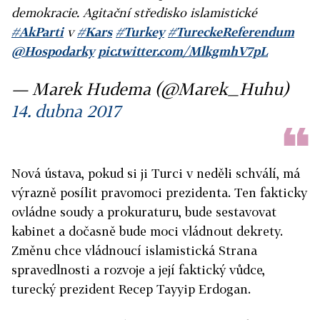
demokracie. Agitační středisko islamistické
#AkParti
v
#Kars
#Turkey
#TureckeReferendum
@Hospodarky
pic.twitter.com/MlkgmhV7pL
— Marek Hudema (@Marek_Huhu)
14. dubna 2017
Nová ústava, pokud si ji Turci v neděli schválí, má
výrazně posílit pravomoci prezidenta. Ten fakticky
ovládne soudy a prokuraturu, bude sestavovat
kabinet a dočasně bude moci vládnout dekrety.
Změnu chce vládnoucí islamistická Strana
spravedlnosti a rozvoje a její faktický vůdce,
turecký prezident Recep Tayyip Erdogan.