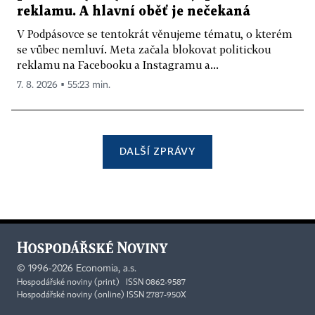
reklamu. A hlavní oběť je nečekaná
V Podpásovce se tentokrát věnujeme tématu, o kterém
se vůbec nemluví. Meta začala blokovat politickou
reklamu na Facebooku a Instagramu a...
7. 8. 2026 ▪ 55:23 min.
DALŠÍ ZPRÁVY
©
1996-2026
Economia, a.s.
Hospodářské noviny (print) ISSN 0862-9587
Hospodářské noviny (online) ISSN 2787-950X