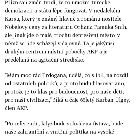
Příznivci změn tvrdí, že to umožní turecké
demokracii a státu lépe fungovat. V nedalekém
Karsu, který je známý hlavně z románu nositele
Nobelovy ceny za literaturu Orhana Pamuka Sníh,
ale jinak jde o malé, trochu depresivní město, v
němž se lidé scházejí v čajovně. Ta je jakýmsi
druhým centrem místní pobočky AKP a je
předělaná na agitační středisko.
"Mám moc rád Erdogana, udělá, co slíbil, na rozdíl
od ostatních politiků, a proto budu hlasovat ano,
protože je to hlas pro budoucnost, pro naše děti,
pro naši civilizaci," říká u čaje 65letý Kurban Ülgey,
člen AKP.
"Po referendu, když bude schválena ústava, bude
naše zahraniční a vnitřní politika na vysoké