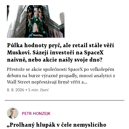
Půlka hodnoty pryč, ale retail stále věří
Muskovi. Sázejí investoři na SpaceX
naivně, nebo akcie našly svoje dno?
Přestože se akcie společnosti SpaceX po velkolepém
debutu na burze výrazně propadly, mnozí analytici z
Wall Street nepřestávají firmě věřit a...
8. 8. 2026 ▪ 5 min. čtení
PETR HONZEJK
„Prolhaný hlupák v čele nemyslícího