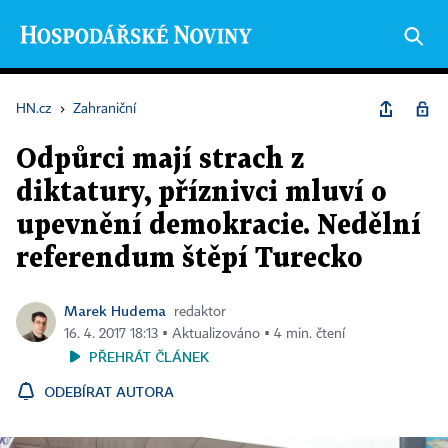
HN.cz
›
Zahraniční
Odpůrci mají strach z
diktatury, příznivci mluví o
upevnění demokracie. Nedělní
referendum štěpí Turecko
Marek Hudema
redaktor
16. 4. 2017 18:13 ▪ Aktualizováno ▪ 4 min. čtení
PŘEHRÁT ČLÁNEK
ODEBÍRAT AUTORA