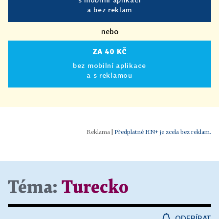
a bez reklam
nebo
ZA 40 KČ
bez mobilní aplikace
a s reklamou
|
Předplatné HN+ je zcela bez reklam.
Téma:
Turecko
ODEBÍRAT