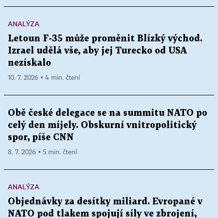
ANALÝZA
Letoun F-35 může proměnit Blízký východ.
Izrael udělá vše, aby jej Turecko od USA
nezískalo
10. 7. 2026 ▪ 4 min. čtení
Obě české delegace se na summitu NATO po
celý den míjely. Obskurní vnitropolitický
spor, píše CNN
8. 7. 2026 ▪ 5 min. čtení
ANALÝZA
Objednávky za desítky miliard. Evropané v
NATO pod tlakem spojují síly ve zbrojení,