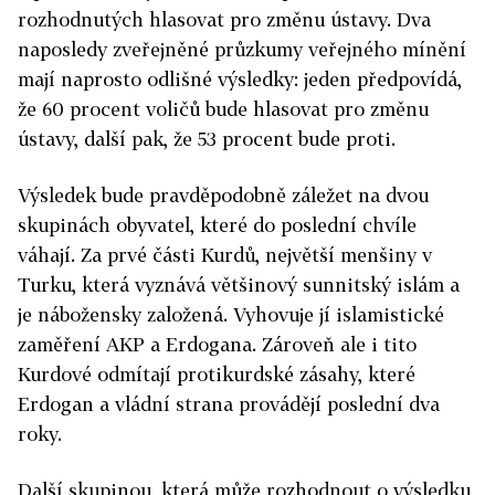
rozhodnutých hlasovat pro změnu ústavy. Dva
naposledy zveřejněné průzkumy veřejného mínění
mají naprosto odlišné výsledky: jeden předpovídá,
že 60 procent voličů bude hlasovat pro změnu
ústavy, další pak, že 53 procent bude proti.
Výsledek bude pravděpodobně záležet na dvou
skupinách obyvatel, které do poslední chvíle
váhají. Za prvé části Kurdů, největší menšiny v
Turku, která vyznává většinový sunnitský islám a
je nábožensky založená. Vyhovuje jí islamistické
zaměření AKP a Erdogana. Zároveň ale i tito
Kurdové odmítají protikurdské zásahy, které
Erdogan a vládní strana provádějí poslední dva
roky.
Další skupinou, která může rozhodnout o výsledku