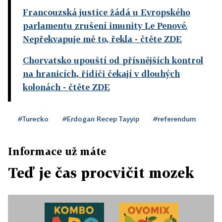
Francouzská justice žádá u Evropského
parlamentu zrušení imunity Le Penové.
Nepřekvapuje mě to, řekla
- čtěte ZDE
Chorvatsko upouští od přísnějších kontrol
na hranicích, řidiči čekají v dlouhých
kolonách
- čtěte ZDE
#Turecko
#Erdogan Recep Tayyip
#referendum
Informace už máte
Teď je čas procvičit mozek