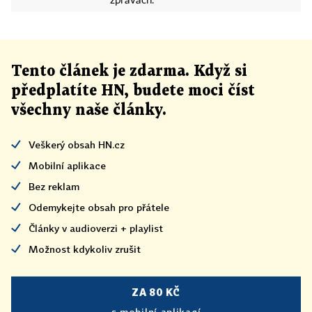
zprávách.
Tento článek
je
zdarma. Když si
předplatíte HN, budete moci číst
všechny naše články
.
Veškerý obsah HN.cz
Mobilní aplikace
Bez reklam
Odemykejte obsah pro přátele
Články v audioverzi + playlist
Možnost kdykoliv zrušit
ZA 80 KČ
s mobilní aplikací