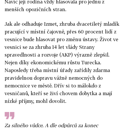
Navíc její rodina vždy hlasovala pro jednu z
menších opozičních stran.
Jak ale odhaduje Izmet, zhruba dvacetiletý mladík
pracující v místní čajovně, přes 60 procent lidí z
vesnice bude hlasovat pro změnu ústavy. Život ve
vesnici se za zhruba 14 let vlády Strany
spravedlnosti a rozvoje (AKP) výrazně zlepšil.
Nejen díky ekonomickému růstu Turecka.
Naposledy třeba místní úřady zařídily zdarma
pravidelnou dopravu vážně nemocných do
nemocnice ve městě. Dřív si to málokdo z
vesničanů, kteří se živí chovem dobytka a mají
nízké příjmy, mohl dovolit.
Za silného vůdce. A dle odpůrců za konec