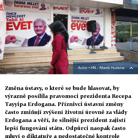
Autor ▪
HN – Marek Hudema
Změna ústavy, o které se bude hlasovat, by
výrazně posílila pravomoci prezidenta Recepa
Tayyipa Erdogana. Příznivci ústavní změny
často zmiňují zvýšení životní úrovně za vlády
Erdogana a věří, že silnější prezident zajistí
lepší fungování státu. Odpůrci naopak často
mluví o diktatuře a nedostatečné kontrole