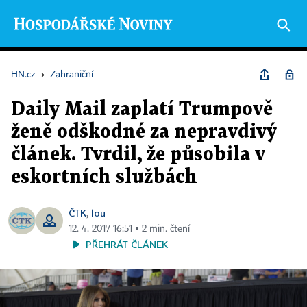
HN.cz
›
Zahraniční
Daily Mail zaplatí Trumpově
ženě odškodné za nepravdivý
článek. Tvrdil, že působila v
eskortních službách
ČTK
lou
,
12. 4. 2017 16:51 ▪ 2 min. čtení
PŘEHRÁT ČLÁNEK