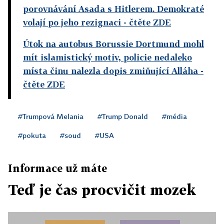
porovnávání Asada s Hitlerem. Demokraté
volají po jeho rezignaci
- čtěte ZDE
Útok na autobus Borussie Dortmund mohl
mít islamistický motiv, policie nedaleko
místa činu nalezla dopis zmiňující Alláha
-
čtěte ZDE
#Trumpová Melania
#Trump Donald
#média
#pokuta
#soud
#USA
Informace už máte
Teď je čas procvičit mozek