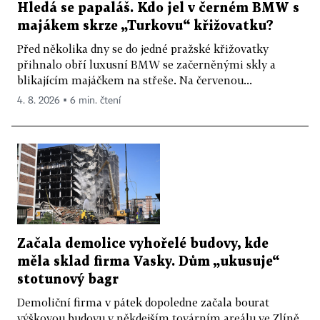
Hledá se papaláš. Kdo jel v černém BMW s
majákem skrze „Turkovu“ křižovatku?
Před několika dny se do jedné pražské křižovatky
přihnalo obří luxusní BMW se začerněnými skly a
blikajícím majáčkem na střeše. Na červenou...
4. 8. 2026 ▪ 6 min. čtení
Začala demolice vyhořelé budovy, kde
měla sklad firma Vasky. Dům „ukusuje“
stotunový bagr
Demoliční firma v pátek dopoledne začala bourat
výškovou budovu v někdejším továrním areálu ve Zlíně,