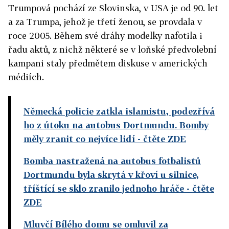
Trumpová pochází ze Slovinska, v USA je od 90. let
a za Trumpa, jehož je třetí ženou, se provdala v
roce 2005. Během své dráhy modelky nafotila i
řadu aktů, z nichž některé se v loňské předvolební
kampani staly předmětem diskuse v amerických
médiích.
Německá policie zatkla islamistu, podezřívá
ho z útoku na autobus Dortmundu. Bomby
měly zranit co nejvíce lidí
- čtěte ZDE
Bomba nastražená na autobus fotbalistů
Dortmundu byla skrytá v křoví u silnice,
tříštící se sklo zranilo jednoho hráče
- čtěte
ZDE
Mluvčí Bílého domu se omluvil za