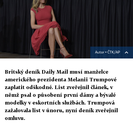
Autor ▪
ČTK/AP
Britský deník Daily Mail musí manželce
amerického prezidenta Melanii Trumpové
zaplatit odškodné. List zveřejnil článek, v
němž psal o působení první dámy a bývalé
modelky v eskortních službách. Trumpová
zažalovala list v únoru, nyní deník zveřejnil
omluvu.