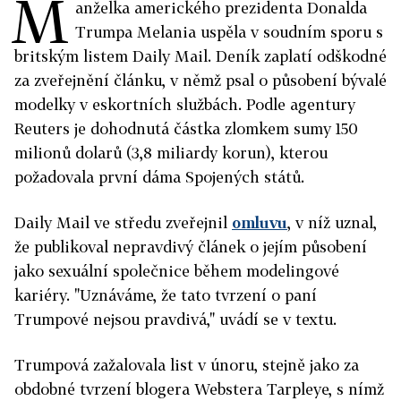
M
anželka amerického prezidenta Donalda
Trumpa Melania uspěla v soudním sporu s
britským listem Daily Mail. Deník zaplatí odškodné
za zveřejnění článku, v němž psal o působení bývalé
modelky v eskortních službách. Podle agentury
Reuters je dohodnutá částka zlomkem sumy 150
milionů dolarů (3,8 miliardy korun), kterou
požadovala první dáma Spojených států.
Daily Mail ve středu zveřejnil
omluvu
, v níž uznal,
že publikoval nepravdivý článek o jejím působení
jako sexuální společnice během modelingové
kariéry. "Uznáváme, že tato tvrzení o paní
Trumpové nejsou pravdivá," uvádí se v textu.
Trumpová zažalovala list v únoru, stejně jako za
obdobné tvrzení blogera Webstera Tarpleye, s nímž