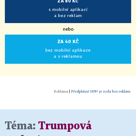
ZA 80 KČ
s mobilní aplikací
a bez reklam
nebo
ZA 40 KČ
bez mobilní aplikace
a s reklamou
|
Předplatné HN+ je zcela bez reklam.
Téma:
Trumpová