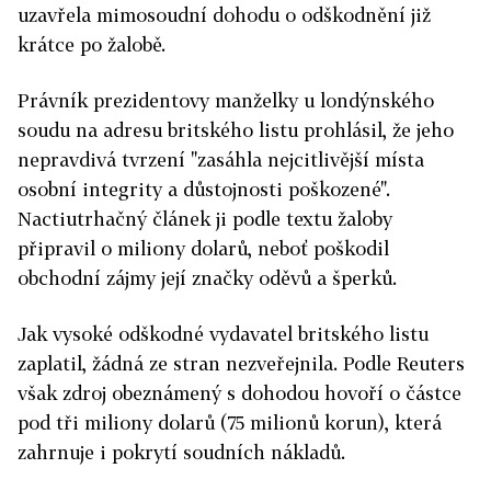
uzavřela mimosoudní dohodu o odškodnění již
krátce po žalobě.
Právník prezidentovy manželky u londýnského
soudu na adresu britského listu prohlásil, že jeho
nepravdivá tvrzení "zasáhla nejcitlivější místa
osobní integrity a důstojnosti poškozené".
Nactiutrhačný článek ji podle textu žaloby
připravil o miliony dolarů, neboť poškodil
obchodní zájmy její značky oděvů a šperků.
Jak vysoké odškodné vydavatel britského listu
zaplatil, žádná ze stran nezveřejnila. Podle Reuters
však zdroj obeznámený s dohodou hovoří o částce
pod tři miliony dolarů (75 milionů korun), která
zahrnuje i pokrytí soudních nákladů.