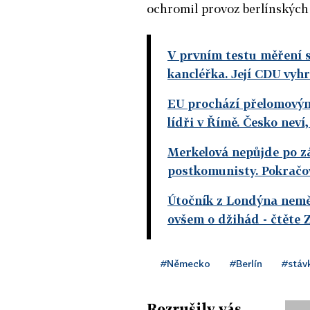
ochromil provoz berlínských l
V prvním testu měření s
kancléřka. Její CDU vyhr
EU prochází přelomovým
lídři v Římě. Česko neví,
Merkelová nepůjde po zá
postkomunisty. Pokračov
Útočník z Londýna neměl
ovšem o džihád
- čtěte 
#Německo
#Berlín
#stáv
Rozrušily vás