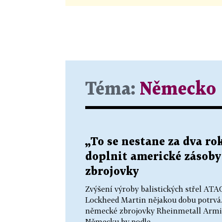
Téma:
Německo
„To se nestane za dva r
doplnit americké zásoby s
zbrojovky
Zvýšení výroby balistických střel AT
Lockheed Martin nějakou dobu potrvá. 
německé zbrojovky Rheinmetall Armin
Německu by podle...