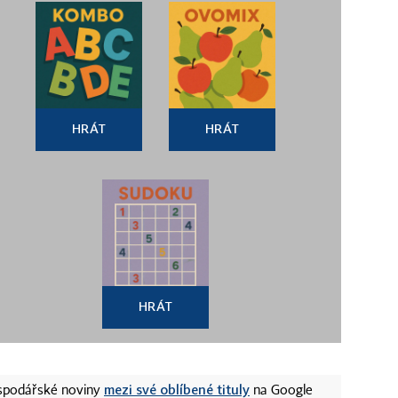
HRÁT
HRÁT
HRÁT
mezi své oblíbené tituly
ospodářské noviny
na Google