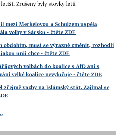
etišť. Zrušeny byly stovky letů.
il mezi Merkelovou a Schulzem uspěla
ála volby v Sársku
- čtěte ZDE
 obdobím, musí se výrazně změnit, rozhodli
 jakou unii chce
- čtěte ZDE
řijových volbách do koalice s AfD ani s
ání velké koalice nevylučuje
- čtěte ZDE
 zřejmě vazby na Islámský stát. Zajímal se
ZDE
ka