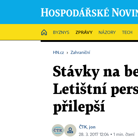
ZPRÁVY
HOME
BYZNYS
NÁZORY
TECH
HN.cz
›
Zahraniční
Stávky na be
Letištní per
přilepší
ČTK
jon
,
28. 3. 2017 12:04 ▪ 1 min. čtení