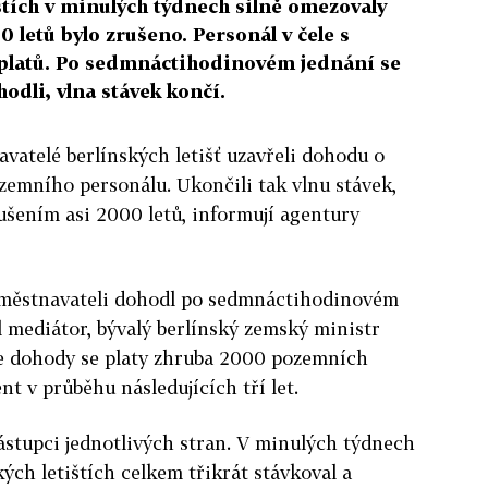
štích v minulých týdnech silně omezovaly
 letů bylo zrušeno. Personál v čele s
platů. Po sedmnáctihodinovém jednání se
odli, vlna stávek končí.
vatelé berlínských letišť uzavřeli dohodu o
zemního personálu. Ukončili tak vlnu stávek,
rušením asi 2000 letů, informují agentury
aměstnavateli dohodl po sedmnáctihodinovém
l mediátor, bývalý berlínský zemský ministr
le dohody se platy zhruba 2000 pozemních
t v průběhu následujících tří let.
ástupci jednotlivých stran. V minulých týdnech
ých letištích celkem třikrát stávkoval a