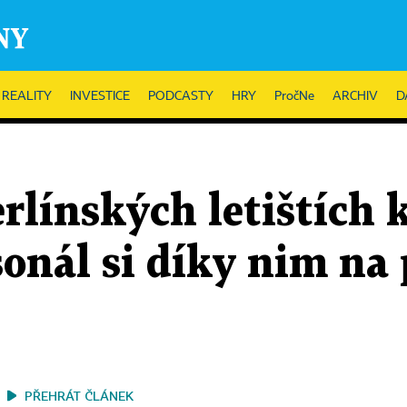
REALITY
INVESTICE
PODCASTY
HRY
PročNe
ARCHIV
D
rlínských letištích 
sonál si díky nim na
PŘEHRÁT ČLÁNEK