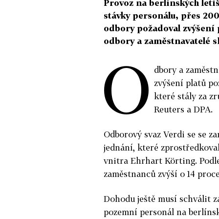
Provoz na berlínských leti
stávky personálu, přes 2000
odbory požadoval zvýšení 
odbory a zaměstnavatelé sh
O
dbory a zaměstna
zvýšení platů po
které stály za z
Reuters a DPA.
Odborový svaz Verdi se se z
jednání, které zprostředkova
vnitra Ehrhart Körting. Pod
zaměstnanců zvýší o 14 procen
Dohodu ještě musí schválit z
pozemní personál na berlínsk