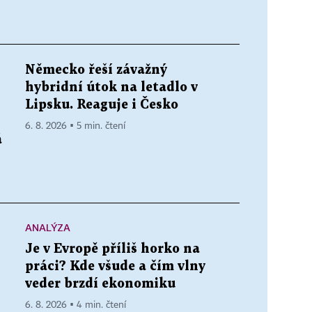
Německo řeší závažný
hybridní útok na letadlo v
Lipsku. Reaguje i Česko
6. 8. 2026 ▪ 5 min. čtení
á
ANALÝZA
Je v Evropě příliš horko na
práci? Kde všude a čím vlny
veder brzdí ekonomiku
6. 8. 2026 ▪ 4 min. čtení