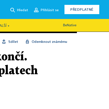
PŘEDPLATNÉ
Hledat
Přihlásit se
BeNative
ALŠÍ
Sdílet
Odemknout známému
končí.
 platech