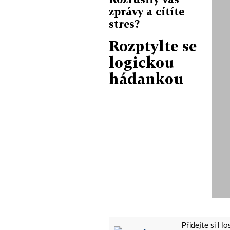
zprávy a cítíte
stres?
Rozptylte se
logickou
hádankou
Přidejte si H