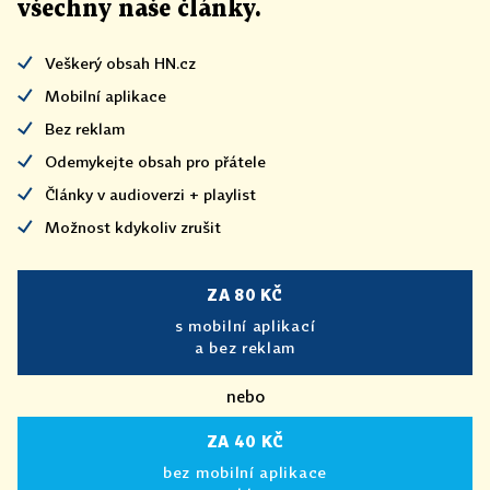
všechny naše články
.
Veškerý obsah HN.cz
Mobilní aplikace
Bez reklam
Odemykejte obsah pro přátele
Články v audioverzi + playlist
Možnost kdykoliv zrušit
ZA 80 KČ
s mobilní aplikací
a bez reklam
nebo
ZA 40 KČ
bez mobilní aplikace