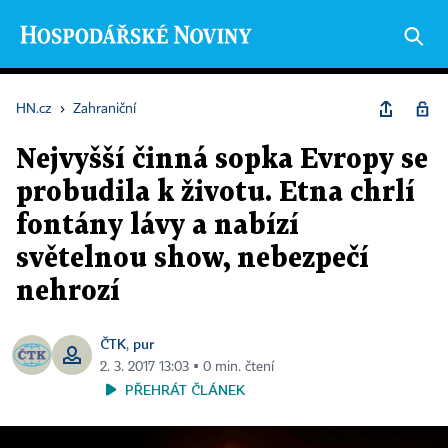
HN.cz
›
Zahraniční
Nejvyšší činná sopka Evropy se
probudila k životu. Etna chrlí
fontány lávy a nabízí
světelnou show, nebezpečí
nehrozí
ČTK
pur
,
2. 3. 2017 13:03 ▪ 0 min. čtení
PŘEHRÁT ČLÁNEK