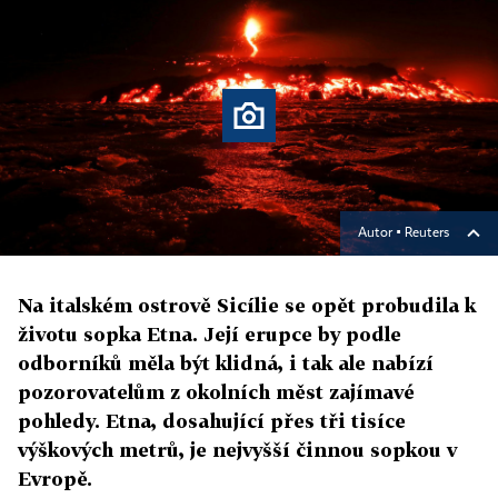
Autor ▪
Reuters
Na italském ostrově Sicílie se opět probudila k
životu sopka Etna. Její erupce by podle
odborníků měla být klidná, i tak ale nabízí
pozorovatelům z okolních měst zajímavé
pohledy. Etna, dosahující přes tři tisíce
výškových metrů, je nejvyšší činnou sopkou v
Evropě.