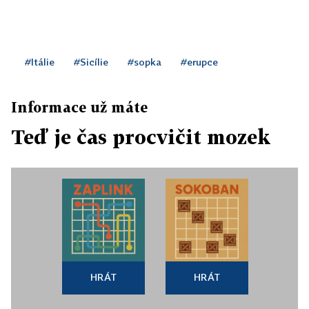
#Itálie
#Sicílie
#sopka
#erupce
Informace už máte
Teď je čas procvičit mozek
HRÁT
HRÁT