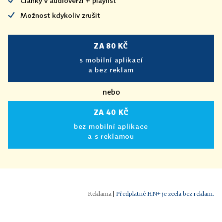
Články v audioverzi + playlist
Možnost kdykoliv zrušit
ZA 80 KČ
s mobilní aplikací
a bez reklam
nebo
ZA 40 KČ
bez mobilní aplikace
a s reklamou
|
Předplatné HN+ je zcela bez reklam.