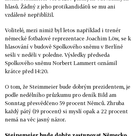
hlasů. Žádný z jeho protikandidátů se mu ani
vzdáleně nepřiblížil.
Volitelé, mezi nimiž byl letos například i trenér
německé fotbalové reprezentace Joachim Löw, se k
hlasování v budově Spolkového sněmu v Berlíně
sešli v neděli v poledne. Výsledky předseda
Spolkového sněmu Norbert Lammert oznámil
krátce před 14:20.
O tom, že Steimmeier bude dobrým prezidentem, je
podle nedělního průzkumu pro deník Bild am
Sonntag přesvědčeno 59 procent Němců. Zhruba
každý pátý (19 procent) si myslí opak a 22 procent
nemá na věc jasný názor.
Steinemeier bude dobře zastupovat Německo,