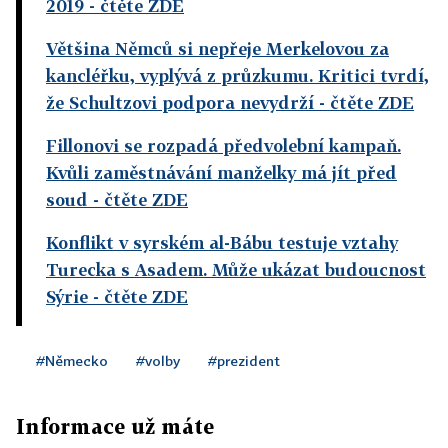
2019
- čtěte ZDE
Většina Němců si nepřeje Merkelovou za
kancléřku, vyplývá z průzkumu. Kritici tvrdí,
že Schultzovi podpora nevydrží
- čtěte ZDE
Fillonovi se rozpadá předvolební kampaň.
Kvůli zaměstnávání manželky má jít před
soud
- čtěte ZDE
Konflikt v syrském al-Bábu testuje vztahy
Turecka s Asadem. Může ukázat budoucnost
Sýrie
- čtěte ZDE
#Německo
#volby
#prezident
Informace už máte