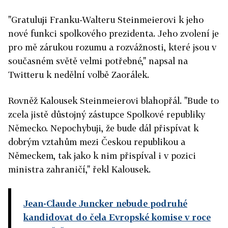
"Gratuluji Franku-Walteru Steinmeierovi k jeho
nové funkci spolkového prezidenta. Jeho zvolení je
pro mě zárukou rozumu a rozvážnosti, které jsou v
současném světě velmi potřebné," napsal na
Twitteru k nedělní volbě Zaorálek.
Rovněž Kalousek Steinmeierovi blahopřál. "Bude to
zcela jistě důstojný zástupce Spolkové republiky
Německo. Nepochybuji, že bude dál přispívat k
dobrým vztahům mezi Českou republikou a
Německem, tak jako k nim přispíval i v pozici
ministra zahraničí," řekl Kalousek.
Jean-Claude Juncker nebude podruhé
kandidovat do čela Evropské komise v roce