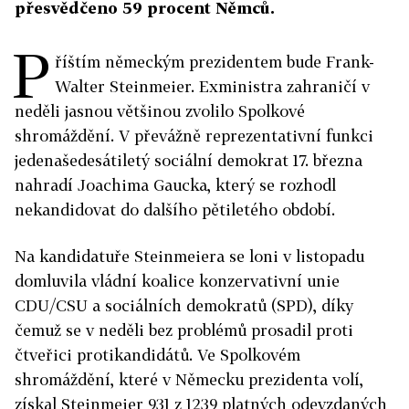
přesvědčeno 59 procent Němců.
P
říštím německým prezidentem bude Frank-
Walter Steinmeier. Exministra zahraničí v
neděli jasnou většinou zvolilo Spolkové
shromáždění. V převážně reprezentativní funkci
jedenašedesátiletý sociální demokrat 17. března
nahradí Joachima Gaucka, který se rozhodl
nekandidovat do dalšího pětiletého období.
Na kandidatuře Steinmeiera se loni v listopadu
domluvila vládní koalice konzervativní unie
CDU/CSU a sociálních demokratů (SPD), díky
čemuž se v neděli bez problémů prosadil proti
čtveřici protikandidátů. Ve Spolkovém
shromáždění, které v Německu prezidenta volí,
získal Steinmeier 931 z 1239 platných odevzdaných