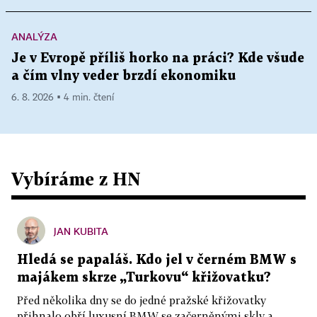
ANALÝZA
Je v Evropě příliš horko na práci? Kde všude
a čím vlny veder brzdí ekonomiku
6. 8. 2026 ▪ 4 min. čtení
Vybíráme z HN
JAN KUBITA
Hledá se papaláš. Kdo jel v černém BMW s
majákem skrze „Turkovu“ křižovatku?
Před několika dny se do jedné pražské křižovatky
přihnalo obří luxusní BMW se začerněnými skly a