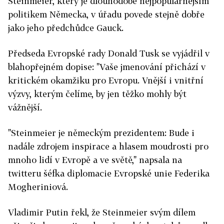
Steinmeier, který je dlouhodobě nejpopulárnějším
politikem Německa, v úřadu povede stejně dobře
jako jeho předchůdce Gauck.
Předseda Evropské rady Donald Tusk se vyjádřil v
blahopřejném dopise: "Vaše jmenování přichází v
kritickém okamžiku pro Evropu. Vnější i vnitřní
výzvy, kterým čelíme, by jen těžko mohly být
vážnější.
"Steinmeier je německým prezidentem: Bude i
nadále zdrojem inspirace a hlasem moudrosti pro
mnoho lidí v Evropě a ve světě," napsala na
twitteru š
éfka diplomacie Evropské unie Federika
Mogheriniová.
Vladimir Putin řekl, že Steinmeier svým dílem