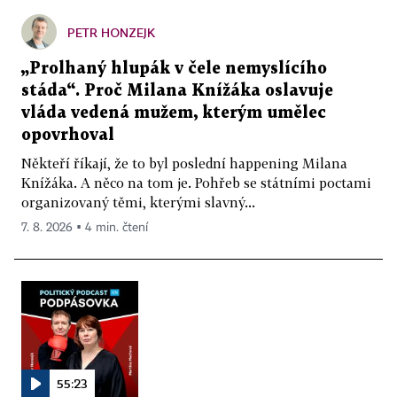
PETR HONZEJK
„Prolhaný hlupák v čele nemyslícího
stáda“. Proč Milana Knížáka oslavuje
vláda vedená mužem, kterým umělec
opovrhoval
Někteří říkají, že to byl poslední happening Milana
Knížáka. A něco na tom je. Pohřeb se státními poctami
organizovaný těmi, kterými slavný...
7. 8. 2026 ▪ 4 min. čtení
55:23