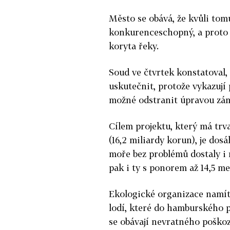
Město se obává, že kvůli to
konkurenceschopný, a proto 
koryta řeky.
Soud ve čtvrtek konstatoval
uskutečnit, protože vykazují 
možné odstranit úpravou zá
Cílem projektu, který má trva
(16,2 miliardy korun), je dos
moře bez problémů dostaly i 
pak i ty s ponorem až 14,5 me
Ekologické organizace namíta
lodí, které do hamburského př
se obávají nevratného poško