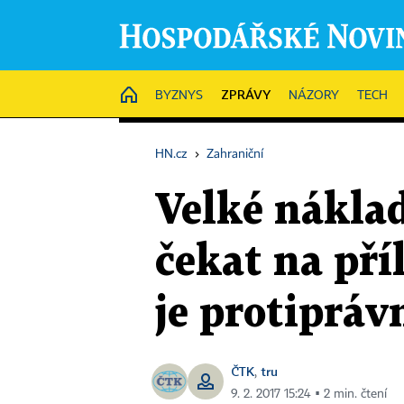
ZPRÁVY
HOME
BYZNYS
NÁZORY
TECH
HN.cz
›
Zahraniční
Velké nákla
čekat na pří
je protipráv
ČTK
tru
,
9. 2. 2017 15:24 ▪ 2 min. čtení