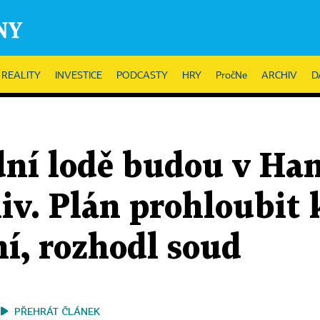
REALITY
INVESTICE
PODCASTY
HRY
PročNe
ARCHIV
D
dní lodě budou v Ha
liv. Plán prohloubit
ní, rozhodl soud
PŘEHRÁT ČLÁNEK