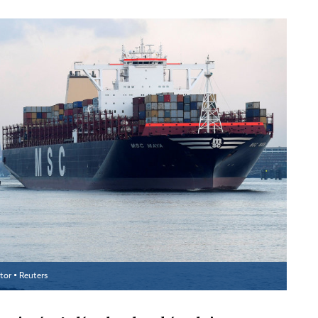
tor ▪
Reuters