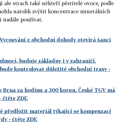
 ale strach také někteří pěstitelé ovoce, podle
mohla natolik zvýšit koncentrace minerálních
i nadále používat.
. Vycouvání z obchodní dohody otevírá šanci
elmocí, buduje základny i v zahraničí.
e bude kontrolovat důležité obchodní trasy
-
o Brna za hodinu a 300 korun. České TGV má
- čtěte ZDE
 předložit materiál týkající se kompenzací
rdy
- čtěte ZDE