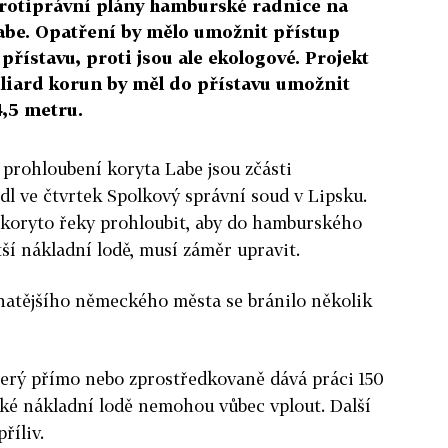
protiprávní plány hamburské radnice na
abe. Opatření by mělo umožnit přístup
přístavu, proti jsou ale ekologové. Projekt
iliard korun by měl do přístavu umožnit
4,5 metru.
prohloubení koryta Labe jsou zčásti
dl ve čtvrtek Spolkový správní soud v Lipsku.
 koryto řeky prohloubit, aby do hamburského
ší nákladní lodě, musí záměr upravit.
natějšího německého města se bránilo několik
erý přímo nebo zprostředkovaně dává práci 150
elké nákladní lodě nemohou vůbec vplout. Další
říliv.