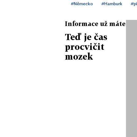
#Německo
#Hamburk
#p
Informace už máte
Teď je čas
procvičit
mozek