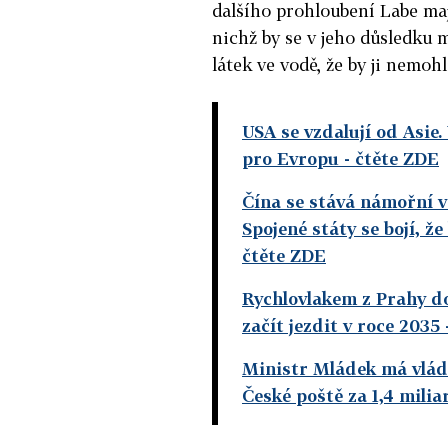
dalšího prohloubení Labe mají
nichž by se v jeho důsledku 
látek ve vodě, že by ji nemohl
USA se vzdalují od Asie
pro Evropu
- čtěte ZDE
Čína se stává námořní v
Spojené státy se bojí, ž
čtěte ZDE
Rychlovlakem z Prahy d
začít jezdit v roce 2035
Ministr Mládek má vládě
České poště za 1,4 milia