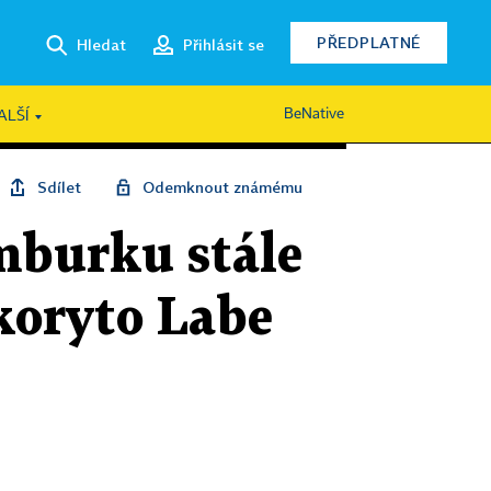
PŘEDPLATNÉ
Hledat
Přihlásit se
BeNative
ALŠÍ
Sdílet
Odemknout známému
mburku stále
 koryto Labe