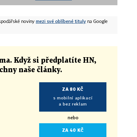
mezi své oblíbené tituly
ospodářské noviny
na Google
ma. Když si předplatíte HN,
echny naše články
.
ZA 80 KČ
s mobilní aplikací
a bez reklam
nebo
ZA 40 KČ