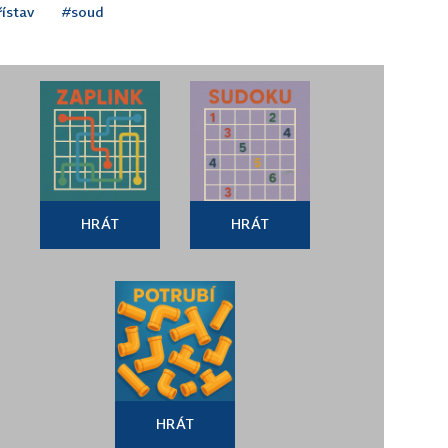
řístav
#soud
HRÁT
HRÁT
HRÁT