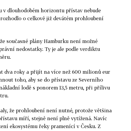
mu v dlouhodobém horizontu přístav nebude
rozhodlo o celkově již devátém prohloubení
, že současné plány Hamburku není možné
právní nedostatky. Ty je ale podle verdiktu
měru.
t dva roky a přijít na více než 600 milionů eur
áhnout toho, aby se do přístavu ze Severního
nákladní lodě s ponorem 13,5 metru, při přílivu
tru.
ly, že prohloubení není nutné, protože většina
ístavu míří, stejně není plně vytížená. Navíc
zení ekosystému řeky pramenící v Česku. Z