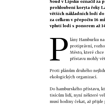
Soud v Lipsku označil za 
prohloubení koryta řeky L
větších nákladních lodí do 
za celkem v přepočtu 16 m
vplutí lodí s ponorem až 1
P
lány Hamburku na 
protiprávní, rozho
Město, které chce
přístavu mohly vět
Proti plánům druhého nejlid
ekologických organizací.
Do hamburského přístavu, kt
tisícům lidí, nyní některé v
musí hodiny čekat, až přijde p