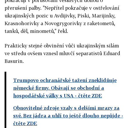
pokračují v porušování veškerých dohod o
přerušení palby. "Nepřítel pokračuje v ostřelování
ukrajinských pozic u Avdijivky, Piski, Marijinky,
Krasnohorivky a Novogrygorivky z raketometů,
tanků, děl, minometů," řekl.
Prakticky stejné obvinění vůči ukrajinským silám
ve středu ovšem vznesl mluvčí separatistů Eduard
Basurin.
Trumpovo ochranářské tažení zneklidňuje
německé firmy. Obávají se obchodní a
hospodářské války s USA
- čtěte ZDE
Obnovitelné zdroje vzaly s delšími mrazy za
své. Bez jádra a uhlí to ještě dlouho nepůjde
-
čtěte ZDE