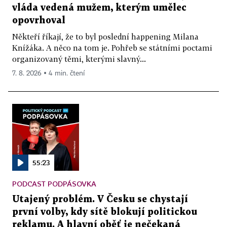
vláda vedená mužem, kterým umělec
opovrhoval
Někteří říkají, že to byl poslední happening Milana
Knížáka. A něco na tom je. Pohřeb se státními poctami
organizovaný těmi, kterými slavný...
7. 8. 2026 ▪ 4 min. čtení
55:23
PODCAST PODPÁSOVKA
Utajený problém. V Česku se chystají
první volby, kdy sítě blokují politickou
reklamu. A hlavní oběť je nečekaná