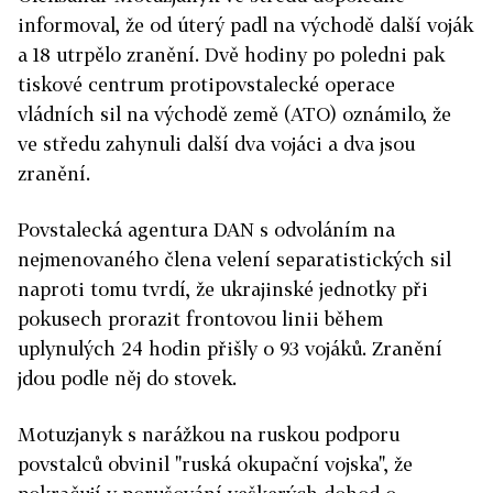
informoval, že od úterý padl na východě další voják
a 18 utrpělo zranění. Dvě hodiny po poledni pak
tiskové centrum protipovstalecké operace
vládních sil na východě země (ATO) oznámilo, že
ve středu zahynuli další dva vojáci a dva jsou
zranění.
Povstalecká agentura DAN s odvoláním na
nejmenovaného člena velení separatistických sil
naproti tomu tvrdí, že ukrajinské jednotky při
pokusech prorazit frontovou linii během
uplynulých 24 hodin přišly o 93 vojáků. Zranění
jdou podle něj do stovek.
Motuzjanyk s narážkou na ruskou podporu
povstalců obvinil "ruská okupační vojska", že