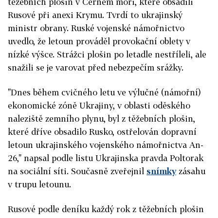
těžebních plošin v Černém moři, které obsadili
Rusové při anexi Krymu. Tvrdí to ukrajinský
ministr obrany. Ruské vojenské námořnictvo
uvedlo, že letoun prováděl provokační oblety v
nízké výšce. Strážci plošin po letadle nestříleli, ale
snažili se je varovat před nebezpečím srážky.
"Dnes během cvičného letu ve výlučné (námořní)
ekonomické zóně Ukrajiny, v oblasti oděského
naleziště zemního plynu, byl z těžebních plošin,
které dříve obsadilo Rusko, ostřelován dopravní
letoun ukrajinského vojenského námořnictva An-
26," napsal podle listu Ukrajinska pravda Poltorak
na sociální síti. Současně zveřejnil
snímky
zásahu
v trupu letounu.
Rusové podle deníku každý rok z těžebních plošin