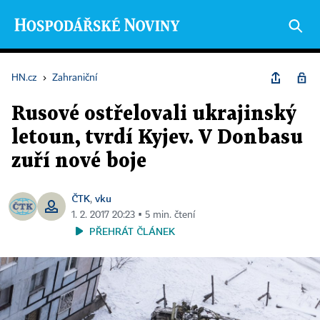
HN.cz
›
Zahraniční
Rusové ostřelovali ukrajinský
letoun, tvrdí Kyjev. V Donbasu
zuří nové boje
ČTK
vku
,
1. 2. 2017 20:23 ▪ 5 min. čtení
PŘEHRÁT ČLÁNEK