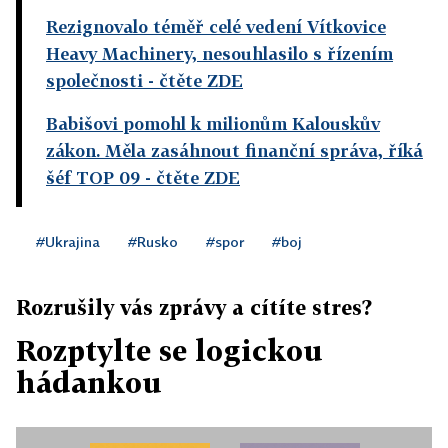
Rezignovalo téměř celé vedení Vítkovice
Heavy Machinery, nesouhlasilo s řízením
společnosti
- čtěte ZDE
Babišovi pomohl k milionům Kalouskův
zákon. Měla zasáhnout finanční správa, říká
šéf TOP 09
- čtěte ZDE
#Ukrajina
#Rusko
#spor
#boj
Rozrušily vás zprávy a cítíte stres?
Rozptylte se logickou
hádankou