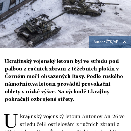
Autor ▪
ČTK/AP
Ukrajinský vojenský letoun byl ve středu pod
palbou z ručních zbraní z těžebních plošin v
Černém moři obsazených Rusy. Podle ruského
námořnictva letoun prováděl provokační
oblety v nízké výšce. Na východě Ukrajiny
pokračují ozbrojené střety.
U
krajinský vojenský letoun Antonov An-26 ve
středu čelil ostřelování z ručních zbraní z