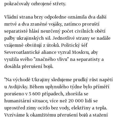
pokračovaly ozbrojené střety.
Vládní strana brzy odpoledne oznámila dva další
mrtvé a dva zraněné vojáky, zatímco proruští
separatisté hlásí neurčený počet civilních obětí
palby ukrajinských sil. Jednotlivé strany se nadále
vzájemně obviňují z útoků. Politický šéf
Severoatlantické aliance vyzval Moskvu, aby
využila svého "značného vlivu" na separatisty a
dosáhla přerušení bojů.
"Na východě Ukrajiny sledujeme prudký růst napětí
u Avdijivky. Během uplynulého týdne bylo příměří
porušeno v 5 600 případech, zhoršila se
humanitární situace, více než 20 000 lidí se
uprostřed zimy ocitlo bez vody, elektřiny a tepla.
Vyzýváme k okamžitému přerušení bojů a stažení