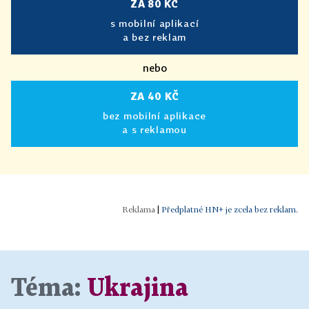
ZA 80 KČ
s mobilní aplikací
a bez reklam
nebo
ZA 40 KČ
bez mobilní aplikace
a s reklamou
|
Předplatné HN+ je zcela bez reklam.
Téma:
Ukrajina