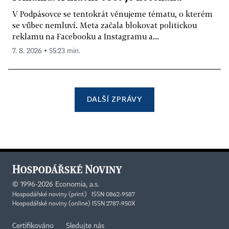
V Podpásovce se tentokrát věnujeme tématu, o kterém
se vůbec nemluví. Meta začala blokovat politickou
reklamu na Facebooku a Instagramu a...
7. 8. 2026 ▪ 55:23 min.
DALŠÍ ZPRÁVY
©
1996-2026
Economia, a.s.
Hospodářské noviny (print) ISSN 0862-9587
Hospodářské noviny (online) ISSN 2787-950X
Certifikováno
Sledujte nás