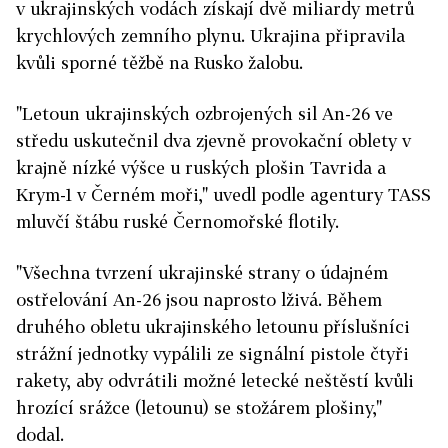
v ukrajinských vodách získají dvě miliardy metrů
krychlových zemního plynu. Ukrajina připravila
kvůli sporné těžbě na Rusko žalobu.
"Letoun ukrajinských ozbrojených sil An-26 ve
středu uskutečnil dva zjevně provokační oblety v
krajně nízké výšce u ruských plošin Tavrida a
Krym-1 v Černém moři," uvedl podle agentury TASS
mluvčí štábu ruské Černomořské flotily.
"Všechna tvrzení ukrajinské strany o údajném
ostřelování An-26 jsou naprosto lživá. Během
druhého obletu ukrajinského letounu příslušníci
strážní jednotky vypálili ze signální pistole čtyři
rakety, aby odvrátili možné letecké neštěstí kvůli
hrozící srážce (letounu) se stožárem plošiny,"
dodal.