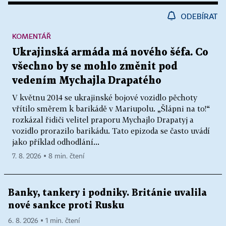
ODEBÍRAT
KOMENTÁŘ
Ukrajinská armáda má nového šéfa. Co
všechno by se mohlo změnit pod
vedením Mychajla Drapatého
V květnu 2014 se ukrajinské bojové vozidlo pěchoty
vřítilo směrem k barikádě v Mariupolu. „Šlápni na to!“
rozkázal řidiči velitel praporu Mychajlo Drapatyj a
vozidlo prorazilo barikádu. Tato epizoda se často uvádí
jako příklad odhodlání...
7. 8. 2026 ▪ 8 min. čtení
Banky, tankery i podniky. Británie uvalila
nové sankce proti Rusku
6. 8. 2026 ▪ 1 min. čtení