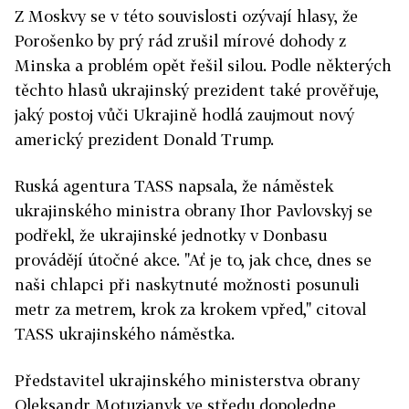
Z Moskvy se v této souvislosti ozývají hlasy, že
Porošenko by prý rád zrušil mírové dohody z
Minska a problém opět řešil silou. Podle některých
těchto hlasů ukrajinský prezident také prověřuje,
jaký postoj vůči Ukrajině hodlá zaujmout nový
americký prezident Donald Trump.
Ruská agentura TASS napsala, že náměstek
ukrajinského ministra obrany Ihor Pavlovskyj se
podřekl, že ukrajinské jednotky v Donbasu
provádějí útočné akce. "Ať je to, jak chce, dnes se
naši chlapci při naskytnuté možnosti posunuli
metr za metrem, krok za krokem vpřed," citoval
TASS ukrajinského náměstka.
Představitel ukrajinského ministerstva obrany
Oleksandr Motuzjanyk ve středu dopoledne