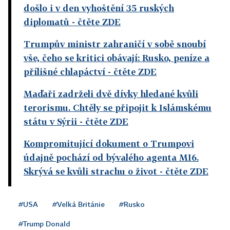
došlo i v den vyhoštění 35 ruských
diplomatů
- čtěte ZDE
Trumpův ministr zahraničí v sobě snoubí
vše, čeho se kritici obávají: Rusko, peníze a
přílišné chlapáctví
- čtěte ZDE
Maďaři zadrželi dvě dívky hledané kvůli
terorismu. Chtěly se připojit k Islámskému
státu v Sýrii
- čtěte ZDE
Kompromitující dokument o Trumpovi
údajně pochází od bývalého agenta MI6.
Skrývá se kvůli strachu o život
- čtěte ZDE
#USA
#Velká Británie
#Rusko
#Trump Donald