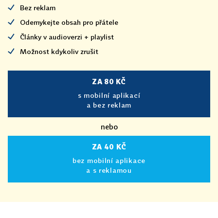
Bez reklam
Odemykejte obsah pro přátele
Články v audioverzi + playlist
Možnost kdykoliv zrušit
ZA 80 KČ
s mobilní aplikací
a bez reklam
nebo
ZA 40 KČ
bez mobilní aplikace
a s reklamou