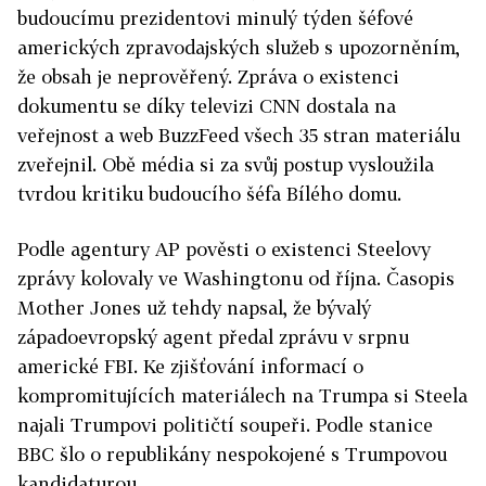
budoucímu prezidentovi minulý týden šéfové
amerických zpravodajských služeb s upozorněním,
že obsah je neprověřený. Zpráva o existenci
dokumentu se díky televizi CNN dostala na
veřejnost a web BuzzFeed všech 35 stran materiálu
zveřejnil. Obě média si za svůj postup vysloužila
tvrdou kritiku budoucího šéfa Bílého domu.
Podle agentury AP pověsti o existenci Steelovy
zprávy kolovaly ve Washingtonu od října. Časopis
Mother Jones už tehdy napsal, že bývalý
západoevropský agent předal zprávu v srpnu
americké FBI. Ke zjišťování informací o
kompromitujících materiálech na Trumpa si Steela
najali Trumpovi političtí soupeři. Podle stanice
BBC šlo o republikány nespokojené s Trumpovou
kandidaturou.