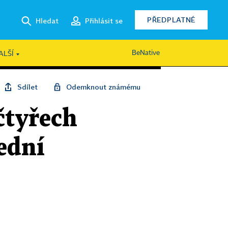
PŘEDPLATNÉ
Hledat
Přihlásit se
BeNative
ALŠÍ
Sdílet
Odemknout známému
čtyřech
ední