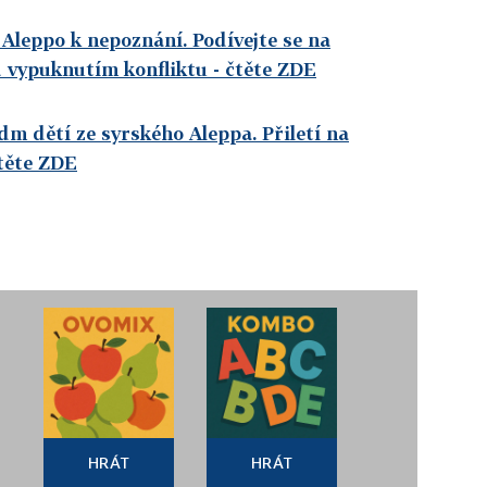
Aleppo k nepoznání. Podívejte se na
 vypuknutím konfliktu
- čtěte ZDE
dm dětí ze syrského Aleppa. Přiletí na
těte ZDE
HRÁT
HRÁT