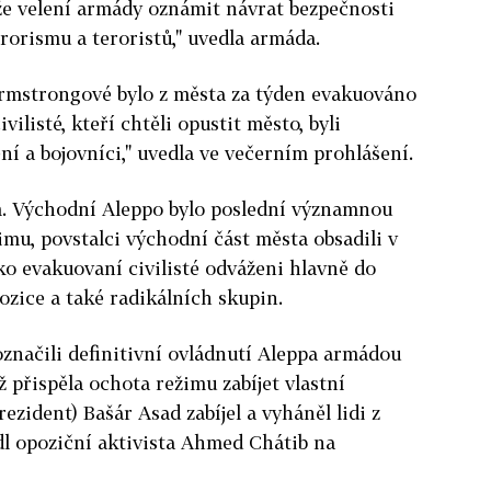
může velení armády oznámit návrat bezpečnosti
erorismu a teroristů," uvedla armáda.
rmstrongové bylo z města za týden evakuováno
vilisté, kteří chtěli opustit město, byli
ní a bojovníci," uvedla ve večerním prohlášení.
. Východní Aleppo bylo poslední významnou
mu, povstalci východní část města obsadili v
ako evakuovaní civilisté odváženi hlavně do
pozice a také radikálních skupin.
značili definitivní ovládnutí Aleppa armádou
ž přispěla ochota režimu zabíjet vlastní
prezident) Bašár Asad zabíjel a vyháněl lidi z
dl opoziční aktivista Ahmed Chátib na