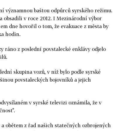
ní významnou baštou odpůrců syrského režimu.
a obsadili v roce 2012. I Mezinárodní výbor
m dne hovořil o tom, že evakuace z města by
ka hodin.
zy ráno z poslední povstalecké enklávy odjelo
lů.
lední skupina vozů, v níž bylo podle syrské
ětšinou povstaleckých bojovníků a jejich
vysílaném v syrské televizi oznámila, že v
čnost".
 a obětem z řad našich statečných ozbrojených