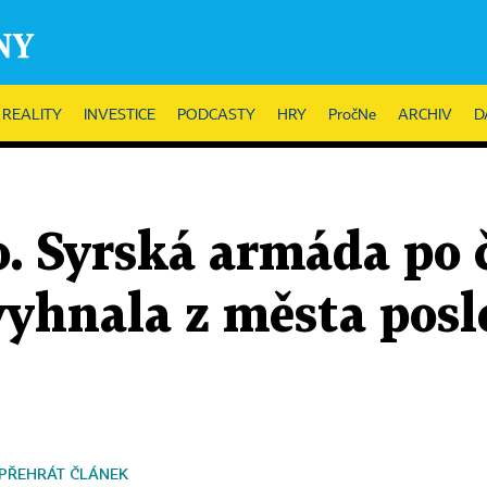
REALITY
INVESTICE
PODCASTY
HRY
PročNe
ARCHIV
D
o. Syrská armáda po 
vyhnala z města posl
PŘEHRÁT ČLÁNEK