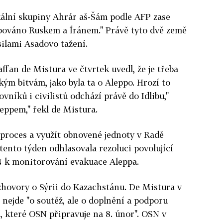
kální skupiny Ahrár aš-Šám podle AFP zase
upováno Ruskem a Íránem." Právě tyto dvě země
ilami Asadovo tažení.
fan de Mistura ve čtvrtek uvedl, že je třeba
kým bitvám, jako byla ta o Aleppo. Hrozí to
ovníků i civilistů odchází právě do Idlibu,"
leppem," řekl de Mistura.
ý proces a využít obnovené jednoty v Radě
 tento týden odhlasovala rezoluci povolující
SN k monitorování evakuace Aleppa.
zhovory o Sýrii do Kazachstánu. De Mistura v
 nejde "o soutěž, ale o doplnění a podporu
í, které OSN připravuje na 8. únor". OSN v