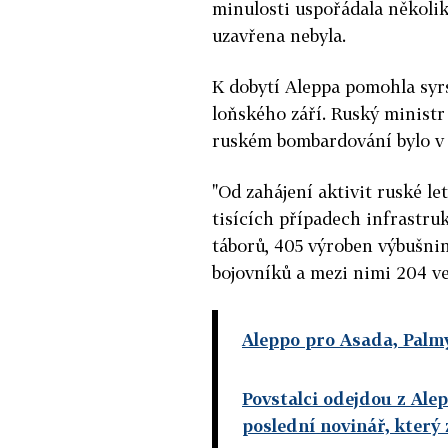
minulosti uspořádala několik
uzavřena nebyla.
K dobytí Aleppa pomohla syrs
loňského září. Ruský ministr 
ruském bombardování bylo v Sý
"Od zahájení aktivit ruské le
tisících případech infrastruk
táborů, 405 výroben výbušnin,
bojovníků a mezi nimi 204 vel
Aleppo pro Asada, Palmý
Povstalci odejdou z Ale
poslední novinář, který