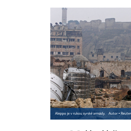
Aleppo je v rukou syrské armády.
Autor ▪
Reuter