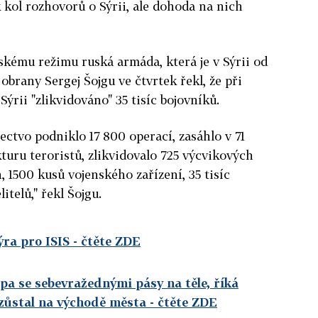
 kol rozhovorů o Sýrii, ale dohoda na nich
kému režimu ruská armáda, která je v Sýrii od
obrany Sergej Šojgu ve čtvrtek řekl, že při
rii "zlikvidováno" 35 tisíc bojovníků.
tectvo podniklo 17 800 operací, zasáhlo v 71
turu teroristů, zlikvidovalo 725 výcvikových
 1500 kusů vojenského zařízení, 35 tisíc
itelů," řekl Šojgu.
ra pro ISIS
- čtěte ZDE
ppa se sebevražednými pásy na těle, říká
 zůstal na východě města
- čtěte ZDE