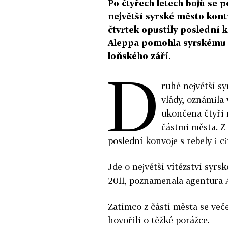
Po čtyřech letech bojů se 
největší syrské město kont
čtvrtek opustily poslední k
Aleppa pomohla syrskému r
loňského září.
D
ruhé největší s
vlády, oznámila 
ukončena čtyři 
částmi města. Z
poslední konvoje s rebely i civ
Jde o největší vítězství syrs
2011, poznamenala agentura 
Zatímco z částí města se veče
hovořili o těžké porážce.