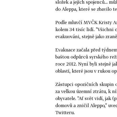
složek a jejích spojenců... 
do Aleppa, které se zbavilo t
Podle mluvčí MVČK Kristy A
kolem 34 tisíc lidí.
"Všichni ci
evakuováni, stejně jako zraně
Evakuace začala před týdnem
baštou odpůrců syrského reži
roce 2012. Nyní byli stejně j
oblastí, které jsou v rukou o
Zástupci opozičních skupin o
za velkou územní ztrátu, k ní
obyvatele. "Ať svět vidí, jak (
domovů a zničil Aleppo," uve
Twitteru.