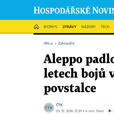
ZPRÁVY
HOME
BYZNYS
NÁZORY
TECH
HN.cz
›
Zahraniční
Aleppo padl
letech bojů 
povstalce
ČTK
23. 12. 2016 12:39 ▪ 4 min. čtení