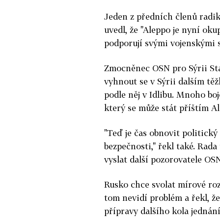
Jeden z předních členů radi
uvedl, že "Aleppo je nyní ok
podporují svými vojenskými s
Zmocněnec OSN pro Sýrii Staf
vyhnout se v Sýrii dalším těž
podle něj v Idlibu. Mnoho boj
který se může stát příštím A
"Teď je čas obnovit politick
bezpečnosti," řekl také. Rada
vyslat další pozorovatele O
Rusko chce svolat mírové ro
tom nevidí problém a řekl, že
přípravy dalšího kola jednán