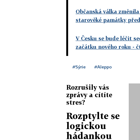
Občanská válka změnila 
starověké památky před
V Česku se bude léčit se
začátku nového roku
- č
#Sýrie
#Aleppo
Rozrušily vás
zprávy a cítíte
stres?
Rozptylte se
logickou
hádankou