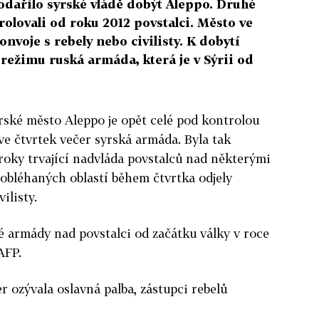
podařilo syrské vládě dobýt Aleppo. Druhé
rolovali od roku 2012 povstalci. Město ve
onvoje s rebely nebo civilisty. K dobytí
ežimu ruská armáda, která je v Sýrii od
yrské město Aleppo je opět celé pod kontrolou
ve čtvrtek večer syrská armáda. Byla tak
roky trvající nadvláda povstalců nad některými
 obléhaných oblastí během čtvrtka odjely
ilisty.
ké armády nad povstalci od začátku války v roce
AFP.
r ozývala oslavná palba, zástupci rebelů