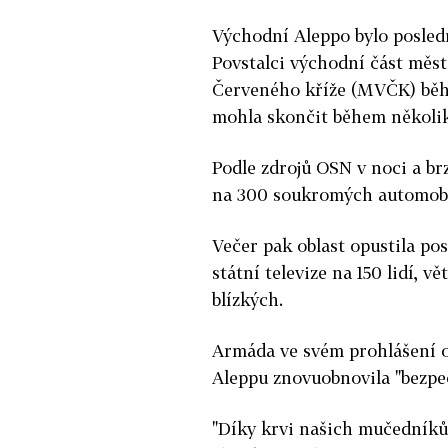
Východní Aleppo bylo posled
Povstalci východní část měst
Červeného kříže (MVČK) běhe
mohla skončit během několi
Podle zdrojů OSN v noci a br
na 300 soukromých automobi
Večer pak oblast
opustila pos
státní televize na 150 lidí, v
blízkých.
Armáda ve svém prohlášení od
Aleppu znovuobnovila "bezpe
"Díky krvi našich mučedníků