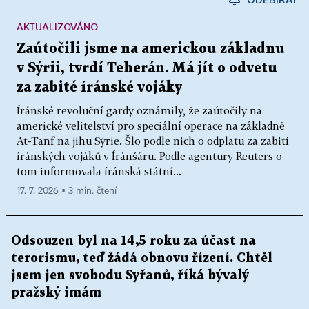
AKTUALIZOVÁNO
Zaútočili jsme na americkou základnu
v Sýrii, tvrdí Teherán. Má jít o odvetu
za zabité íránské vojáky
Íránské revoluční gardy oznámily, že zaútočily na
americké velitelství pro speciální operace na základně
At-Tanf na jihu Sýrie. Šlo podle nich o odplatu za zabití
íránských vojáků v Íránšáru. Podle agentury Reuters o
tom informovala íránská státní...
17. 7. 2026 ▪ 3 min. čtení
Odsouzen byl na 14,5 roku za účast na
terorismu, teď žádá obnovu řízení. Chtěl
jsem jen svobodu Syřanů, říká bývalý
pražský imám