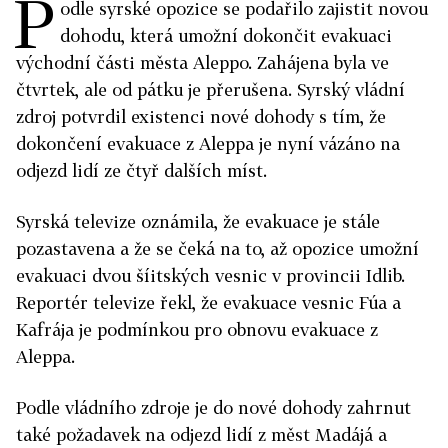
P
odle syrské opozice se podařilo zajistit novou
dohodu, která umožní dokončit evakuaci
východní části města Aleppo. Zahájena byla ve
čtvrtek, ale od pátku je přerušena.
Syrský vládní
zdroj potvrdil existenci nové dohody s tím, že
dokončení evakuace z Aleppa je nyní vázáno na
odjezd lidí ze čtyř dalších míst.
Syrská televize oznámila, že evakuace je stále
pozastavena a že se čeká na to, až opozice umožní
evakuaci dvou šíitských vesnic v provincii Idlib.
Reportér televize řekl, že evakuace vesnic Fúa a
Kafrája je podmínkou pro obnovu evakuace z
Aleppa
.
Podle vládního zdroje je do nové dohody zahrnut
také požadavek na odjezd lidí z měst Madájá a