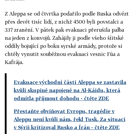
Z Aleppa se od čtvrtka podařilo podle Ruska odvézt
přes devět tisíc lidí, z nichž 4500 byli povstalci a
337 zranění. V pátek pak evakuaci přerušila palba
na jeden z konvojů. Zahájily ji podle všeho šíitské
oddíly bojující po boku syrské armády, protože si
chtěly vynutit souběžnou evakuaci vesnic Fúa a
Kafrája.
Evakuace východní části Aleppa se zastavila
kvůli skupině napojené na Al-Káidu, která
odmítla přijmout dohodu
- čtěte ZDE
Přestaňte obviňovat Evropu, tragédie v
Aleppu není kvůli nám, řekl Tusk. Za situaci
v Sýrii kritizoval Rusko a Írán
- čtěte ZDE