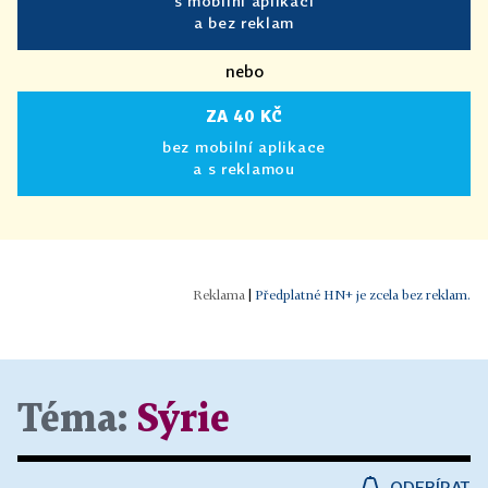
s mobilní aplikací
a bez reklam
nebo
ZA 40 KČ
bez mobilní aplikace
a s reklamou
|
Předplatné HN+ je zcela bez reklam.
Téma:
Sýrie
ODEBÍRAT