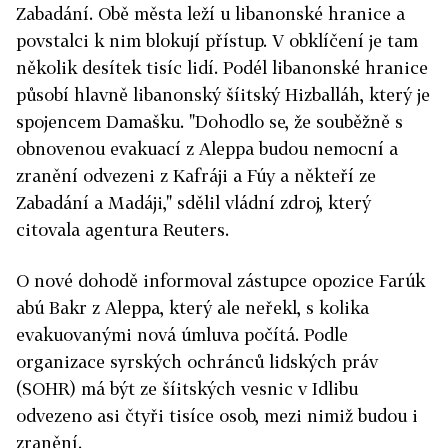
Zabadání. Obě města leží u libanonské hranice a
povstalci k nim blokují přístup. V obklíčení je tam
několik desítek tisíc lidí. Podél libanonské hranice
působí hlavně libanonský šíitský Hizballáh, který je
spojencem Damašku. "Dohodlo se, že souběžně s
obnovenou evakuací z Aleppa budou nemocní a
zranění odvezeni z Kafráji a Fúy a někteří ze
Zabadání a Madáji," sdělil vládní zdroj, který
citovala agentura Reuters.
O nové dohodě informoval zástupce opozice Farúk
abú Bakr z Aleppa, který ale neřekl, s kolika
evakuovanými nová úmluva počítá. Podle
organizace syrských ochránců lidských práv
(SOHR) má být ze šíitských vesnic v Idlibu
odvezeno asi čtyři tisíce osob, mezi nimiž budou i
zranění.