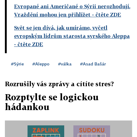
Evropané ani Američané o Sýrii nerozhodují.
Vraždění mohou jen přihlížet
- čtěte ZDE
Svět se jen dívá, jak umíráme, vyčetl
evropským lídrům starosta syrského Aleppa
- čtěte ZDE
#Sýrie
#Aleppo
#válka
#Asad Bašár
Rozrušily vás zprávy a cítíte stres?
Rozptylte se logickou
hádankou