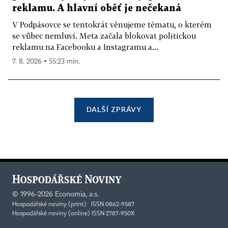
reklamu. A hlavní oběť je nečekaná
V Podpásovce se tentokrát věnujeme tématu, o kterém
se vůbec nemluví. Meta začala blokovat politickou
reklamu na Facebooku a Instagramu a...
7. 8. 2026 ▪ 55:23 min.
DALŠÍ ZPRÁVY
©
1996-2026
Economia, a.s.
Hospodářské noviny (print) ISSN 0862-9587
Hospodářské noviny (online) ISSN 2787-950X