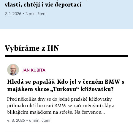
vlasti, chtějí i víc deportací
2. 1. 2026 ▪ 3 min. čtení
Vybíráme z HN
JAN KUBITA
Hledá se papaláš. Kdo jel v černém BMW s
majákem skrze „Turkovu“ křižovatku?
Před několika dny se do jedné pražské křižovatky
přihnalo obří luxusní BMW se začerněnými skly a
blikajícím majáčkem na střeše. Na červenou...
4. 8. 2026 ▪ 6 min. čtení