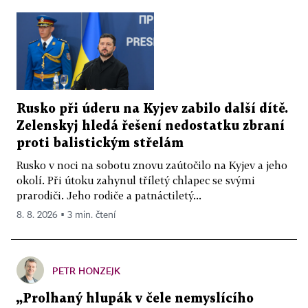
Rusko při úderu na Kyjev zabilo další dítě.
Zelenskyj hledá řešení nedostatku zbraní
proti balistickým střelám
Rusko v noci na sobotu znovu zaútočilo na Kyjev a jeho
okolí. Při útoku zahynul tříletý chlapec se svými
prarodiči. Jeho rodiče a patnáctiletý...
8. 8. 2026 ▪ 3 min. čtení
PETR HONZEJK
„Prolhaný hlupák v čele nemyslícího