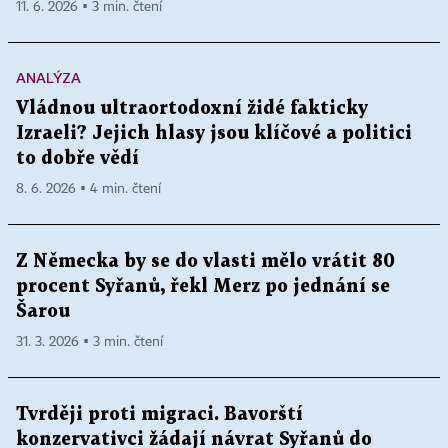
11. 6. 2026 ▪ 3 min. čtení
ANALÝZA
Vládnou ultraortodoxní židé fakticky
Izraeli? Jejich hlasy jsou klíčové a politici
to dobře vědí
8. 6. 2026 ▪ 4 min. čtení
Z Německa by se do vlasti mělo vrátit 80
procent Syřanů, řekl Merz po jednání se
Šarou
31. 3. 2026 ▪ 3 min. čtení
Tvrději proti migraci. Bavorští
konzervativci žádají návrat Syřanů do