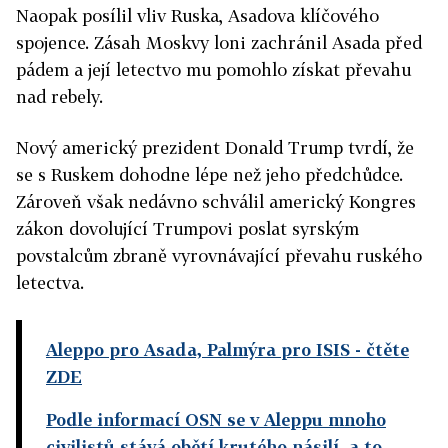
Naopak posílil vliv Ruska, Asadova klíčového
spojence. Zásah Moskvy loni zachránil Asada před
pádem a její letectvo mu pomohlo získat převahu
nad rebely.
Nový americký prezident Donald Trump tvrdí, že
se s Ruskem dohodne lépe než jeho předchůdce.
Zároveň však nedávno schválil americký Kongres
zákon dovolující Trumpovi poslat syrským
povstalcům zbraně vyrovnávající převahu ruského
letectva.
Aleppo pro Asada, Palmýra pro ISIS
- čtěte
ZDE
Podle informací OSN se v Aleppu mnoho
civilistů stává obětí krutého násilí, a to