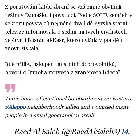
Z porušování klidu zbraní se vzájemně obviňují
režim v Damašku i povstalci. Podle SOHR zemřeli v
sektoru povstalců nejméně dva lidé, syrská státní
televize informovala o sedmi mrtvých civilistech
ve čtvrti Bustán al-Kasr, kterou vláda v pondělí
znovu získala.
Bílé přilby, uskupení místních dobrovolníků,
hovoří o "mnoha mrtvých a zraněných lidech".
Three hours of continual bombardment on Eastern
#Aleppo
neighborhoods killed and wounded many
people in a small geographical area!!
— Raed Al Saleh (@RaedAlSaleh3)
14.