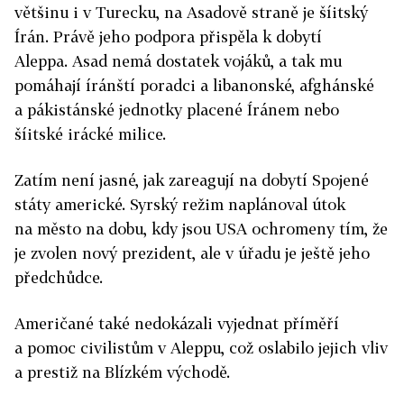
většinu i v Turecku, na Asadově straně je šíitský
Írán. Právě jeho podpora přispěla k dobytí
Aleppa. Asad nemá dostatek vojáků, a tak mu
pomáhají íránští poradci a libanonské, afghánské
a pákistánské jednotky placené Íránem nebo
šíitské irácké milice.
Zatím není jasné, jak zareagují na dobytí Spojené
státy americké. Syrský režim naplánoval útok
na město na dobu, kdy jsou USA ochromeny tím, že
je zvolen nový prezident, ale v úřadu je ještě jeho
předchůdce.
Američané také nedokázali vyjednat příměří
a pomoc civilistům v Aleppu, což oslabilo jejich vliv
a prestiž na Blízkém východě.