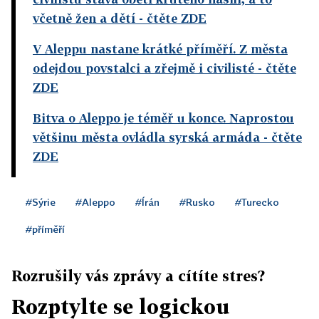
včetně žen a dětí
- čtěte ZDE
V Aleppu nastane krátké příměří. Z města
odejdou povstalci a zřejmě i civilisté
- čtěte
ZDE
Bitva o Aleppo je téměř u konce. Naprostou
většinu města ovládla syrská armáda
- čtěte
ZDE
#Sýrie
#Aleppo
#Írán
#Rusko
#Turecko
#příměří
Rozrušily vás zprávy a cítíte stres?
Rozptylte se logickou