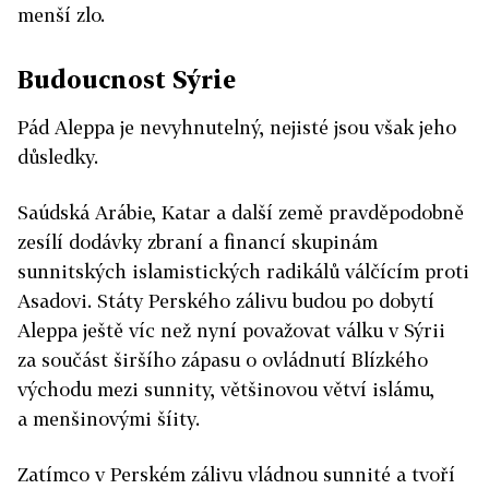
menší zlo.
Budoucnost Sýrie
Pád Aleppa je nevyhnutelný, nejisté jsou však jeho
důsledky.
Saúdská Arábie, Katar a další země pravděpodobně
zesílí dodávky zbraní a financí skupinám
sunnitských islamistických radikálů válčícím proti
Asadovi. Státy Perského zálivu budou po dobytí
Aleppa ještě víc než nyní považovat válku v Sýrii
za součást širšího zápasu o ovládnutí Blízkého
východu mezi sunnity, většinovou větví islámu,
a menšinovými šíity.
Zatímco v Perském zálivu vládnou sunnité a tvoří