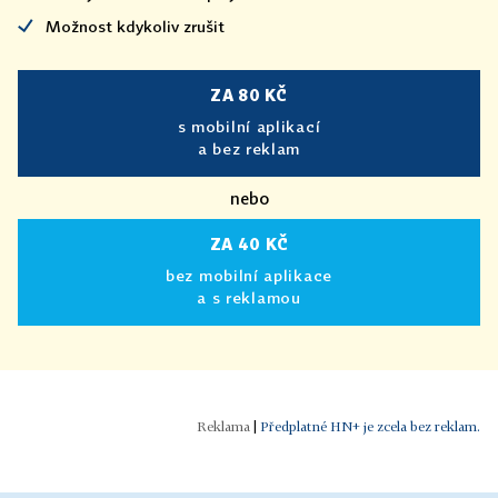
Možnost kdykoliv zrušit
ZA 80 KČ
s mobilní aplikací
a bez reklam
nebo
ZA 40 KČ
bez mobilní aplikace
a s reklamou
|
Předplatné HN+ je zcela bez reklam.