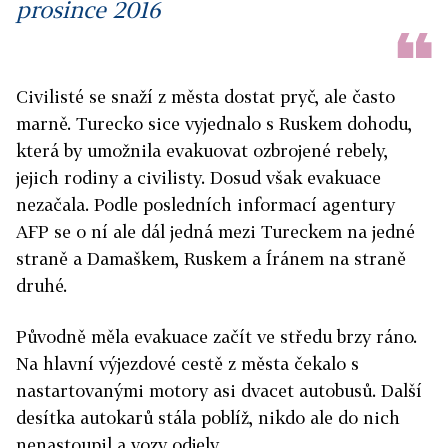
prosince 2016
Civilisté se snaží z města dostat pryč, ale často
marně. Turecko sice vyjednalo s Ruskem dohodu,
která by umožnila evakuovat ozbrojené rebely,
jejich rodiny a civilisty. Dosud však evakuace
nezačala. Podle posledních informací agentury
AFP se o ní ale dál jedná mezi Tureckem na jedné
straně a Damaškem, Ruskem a Íránem na straně
druhé.
Původně měla evakuace začít ve středu brzy ráno.
Na hlavní výjezdové cestě z města čekalo s
nastartovanými motory asi dvacet autobusů. Další
desítka autokarů stála poblíž, nikdo ale do nich
nenastoupil a vozy odjely.