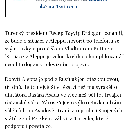
také na Twitteru
.
Turecký prezident Recep Tayyip Erdogan oznámil,
že bude o situaci v Aleppu hovořit po telefonu se
svým ruským protějškem Vladimirem Putinem.
"Situace v Aleppu je velmi křehká a komplikovaná,"
uvedl Erdogan v televizním projevu.
Dobytí Aleppa je podle Rusů už jen otázkou dvou,
tří dnů. Je to
největší vítězství režimu syrského
diktátora Bašára Asada ve více než pět let trvající
občanské válce. Zároveň jde o výhru Ruska a Íránu
válčících na Asadově straně a o prohru Spojených
států, zemí Perského zálivu a Turecka, které
podporují povstalce.