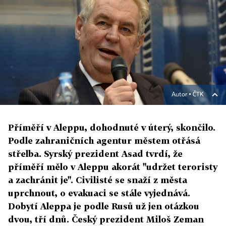
Autor ▪
ČTK
Příměří v Aleppu, dohodnuté v úterý, skončilo.
Podle zahraničních agentur městem otřásá
střelba. Syrský prezident Asad tvrdí, že
příměří mělo v Aleppu akorát "udržet teroristy
a zachránit je". Civilisté se snaží z města
uprchnout, o evakuaci se stále vyjednává.
Dobytí Aleppa je podle Rusů už jen otázkou
dvou, tří dnů. Český prezident Miloš Zeman