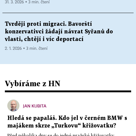
31. 3. 2026 ▪ 3 min. čtení
Tvrději proti migraci. Bavorští
konzervativci žádají návrat Syřanů do
vlasti, chtějí i víc deportací
2. 1. 2026 ▪ 3 min. čtení
Vybíráme z HN
JAN KUBITA
Hledá se papaláš. Kdo jel v černém BMW s
majákem skrze „Turkovu“ křižovatku?
Před několika dny se do jedné pražské křižovatky