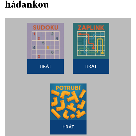
hádankou
HRÁT
HRÁT
HRÁT