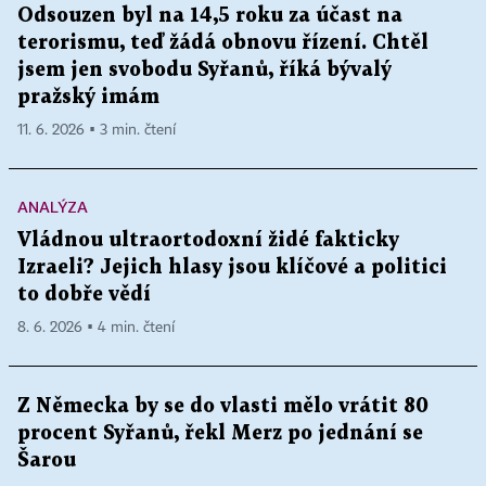
Odsouzen byl na 14,5 roku za účast na
terorismu, teď žádá obnovu řízení. Chtěl
jsem jen svobodu Syřanů, říká bývalý
pražský imám
11. 6. 2026 ▪ 3 min. čtení
ANALÝZA
Vládnou ultraortodoxní židé fakticky
Izraeli? Jejich hlasy jsou klíčové a politici
to dobře vědí
8. 6. 2026 ▪ 4 min. čtení
Z Německa by se do vlasti mělo vrátit 80
procent Syřanů, řekl Merz po jednání se
Šarou