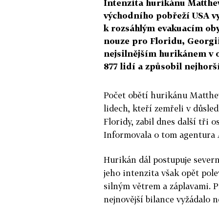
Intenzita hurikánu Matthe
východního pobřeží USA vyž
k rozsáhlým evakuacím oby
nouze pro Floridu, Georgii
nejsilnějším hurikánem v o
877 lidí a způsobil nejhor
Počet obětí hurikánu Matthew
lidech, kteří zemřeli v důsl
Floridy, zabil dnes další tři 
Informovala o tom agentura 
Hurikán dál postupuje seve
jeho intenzita však opět pole
silným větrem a záplavami.
Př
nejnovější bilance vyžádalo 