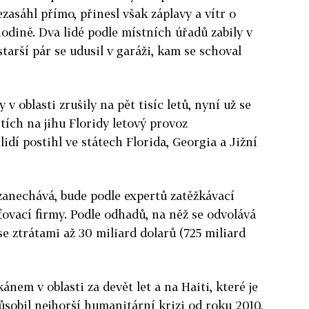
ezasáhl přímo, přinesl však záplavy a vítr o
hodině. Dva lidé podle místních úřadů zabily v
starší pár se udusil v garáži, kam se schoval
v oblasti zrušily na pět tisíc letů, nyní už se
štích na jihu Floridy letový provoz
idí postihl ve státech Florida, Georgia a Jižní
 zanechává, bude podle expertů zatěžkávací
ovací firmy. Podle odhadů, na něž se odvolává
e ztrátami až 30 miliard dolarů (725 miliard
ánem v oblasti za devět let a na Haiti, které je
ůsobil nejhorší humanitární krizi od roku 2010,