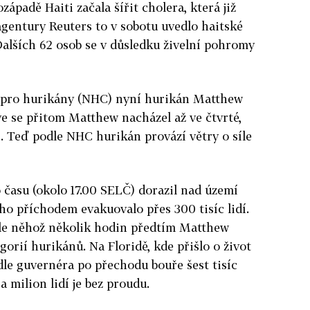
západě Haiti začala šířit cholera, která již
agentury Reuters to v sobotu uvedlo haitské
Dalších 62 osob se v důsledku živelní pohromy
 pro hurikány (NHC) nyní hurikán Matthew
ve se přitom Matthew nacházel až ve čtvrté,
i. Teď
podle NHC hurikán provází větry o síle
 času (okolo 17.00 SELČ) dorazil nad území
eho příchodem evakuovalo přes 300 tisíc lidí.
le něhož několik hodin předtím Matthew
egorií hurikánů. Na Floridě, kde přišlo o život
odle guvernéra po přechodu bouře šest tisíc
 milion lidí je bez proudu.