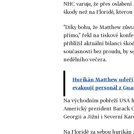
NHC varuje, že přes oslabení
škody než na Floridě, kterou
"Díky bohu, že Matthew zůst
přímo," řekl na tiskové konf
přiblížil aktuální bilanci škod
současnosti bez proudu, by s
nedělního večera.
Hurikán Matthew udeří n
evakuují personál z Gu
Na východním pobřeží USA hu
Americký prezident Barack Ob
Georgii a Jižní i Severní Kar
Na Floridě za sebou hurikán 