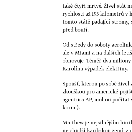
také čtyři mrtvé. Živel stát n
rychlosti až 195 kilometrů v 
tomto státě padající stromy, 
před bouří.
Od středy do soboty aerolinky 
ale v Miami a na dalších leti
obnovuje. Téměř dva miliony l
Karolína výpadek elektřiny.
Spoušť, kterou po sobě živel
zkouškou pro americké pojišť
agentura AP, mohou počítat s
korun).
Matthew je nejsilnějším hurik
nejchudší karibskou zemí, zp