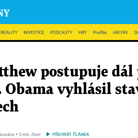
REALITY
INVESTICE
PODCASTY
HRY
PročNe
ARCHIV
D
thew postupuje dál 
. Obama vyhlásil sta
ech
PŘEHRÁT ČLÁNEK
lizováno ▪ 3 min. čtení