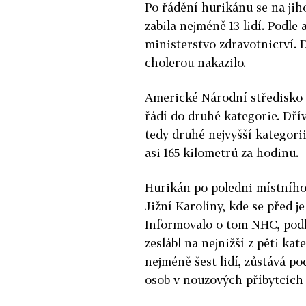
Po řádění hurikánu se na jiho
zabila nejméně 13 lidí.
Podle 
ministerstvo zdravotnictví. 
cholerou nakazilo.
Americké Národní středisko
řádí do druhé kategorie. Dří
tedy druhé nejvyšší kategori
asi 165 kilometrů za hodinu.
Hurikán
po poledni místního
Jižní Karolíny, kde se před j
Informovalo o tom NHC, pod
zeslábl na nejnižší z pěti kat
nejméně šest lidí, zůstává p
osob v nouzových příbytcích a