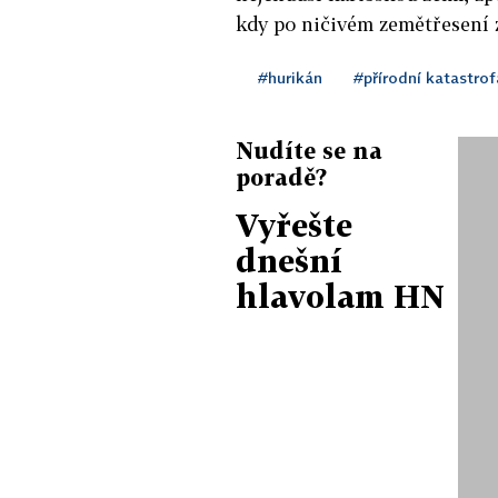
kdy po ničivém zemětřesení 
#hurikán
#přírodní katastrof
Nudíte se na
poradě?
Vyřešte
dnešní
hlavolam HN