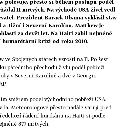
w polevuje, přesto si během postupu podél
ádal 11 mrtvých. Na východě USA živel vedl
vatel. Prezident Barack Obama vyhlásil stav
 a Jižní i Severní Karolínu. Matthew je
blasti za devět let. Na Haiti zabil nejméně
ší humanitární krizi od roku 2010.
 ve Spojených státech vzrostl na 11. Po šesti
edku pátečního přechodu živlu podél pobřeží
osoby v Severní Karolíně a dvě v Georgii.
AP.
rním směrem podél východního pobřeží USA,
vila. M
eteorologové přesto nadále varují před
edchozí řádění hurikánu na Haiti si podle
nejméně 877 mrtvých.