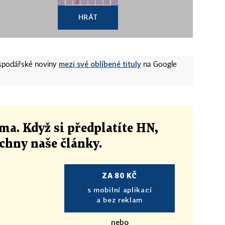
HRÁT
mezi své oblíbené tituly
ospodářské noviny
na Google
ma. Když si předplatíte HN,
echny naše články
.
ZA 80 KČ
s mobilní aplikací
a bez reklam
nebo