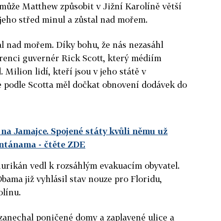
 může Matthew způsobit v Jižní Karolíně větší
 jeho střed minul a zůstal nad mořem.
al nad mořem. Díky bohu, že nás nezasáhl
erenci guvernér Rick Scott, který médiím
. Milion lidí, kteří jsou v jeho státě v
e podle Scotta měl dočkat obnovení dodávek do
a Jamajce. Spojené státy kvůli němu už
antánama
- čtěte ZDE
rikán vedl k rozsáhlým evakuacím obyvatel.
ama již vyhlásil stav nouze pro Floridu,
olínu.
zanechal poničené domy a zaplavené ulice a