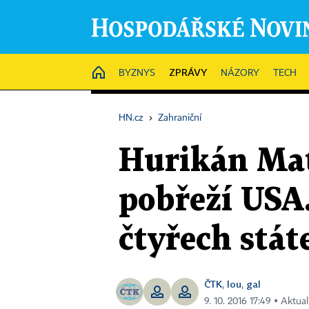
ZPRÁVY
HOME
BYZNYS
NÁZORY
TECH
HN.cz
›
Zahraniční
Hurikán Mat
pobřeží USA
čtyřech stát
ČTK
lou
gal
,
,
9. 10. 2016 17:49 ▪ Aktua