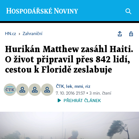
HN.cz
›
Zahraniční
Hurikán Matthew zasáhl Haiti.
O život připravil přes 842 lidí,
cestou k Floridě zeslabuje
ČTK
lek
mmi
riz
,
,
,
7. 10. 2016 21:57 ▪ 3 min. čtení
PŘEHRÁT ČLÁNEK