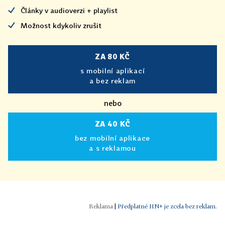
Články v audioverzi + playlist
Možnost kdykoliv zrušit
ZA 80 KČ
s mobilní aplikací
a bez reklam
nebo
ZA 40 KČ
bez mobilní aplikace
a s reklamou
|
Předplatné HN+ je zcela bez reklam.