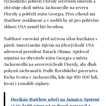
východního pobřeží Floridy severním směrem a
ohrožuje okolí města Jacksonville na severu
Floridy a pobřeží státu Georgia. Přes víkend má
Matthew zeslábnout a v neděli by už pro pobřežní
oblasti USA neměl být hrozbou.
Naléhavé varování před ničivou silou hurikánu v
pátek Američanům žijícím na jihovýchodě USA
adresoval prezident Barack Obama. Apeloval
zejména na obyvatele státu Georgia a města
Jacksonvillu na severovýchodě Floridy, aby dbali
pokynů záchranářů. Podle floridského guvernéra
Ricka Scotta v Jacksonvillu, kde žije 850 000 lidí,
hrozí i rozsáhlé záplavy.
Hurikán Matthew udeří na Jamajce. Spojené
státy kvůli němu už evakuují personál z