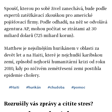
Spoušť, kterou po sobě živel zanechává, bude podle
expertů zatěžkávací zkouškou pro americké
pojišťovací firmy. Podle odhadů, na něž se odvolává
agentura AP, mohou počítat se ztrátami až 30
miliard dolarů (725 miliard korun).
Matthew je nejsilnějším hurikánem v oblasti za
devět let a na Haiti, které je nejchudší karibskou
zemí, způsobil nejhorší humanitární krizi od roku
2010, kdy po ničivém zemětřesení zemi postihla
epidemie cholery.
#Haiti
#hurikán
#chudoba
#pomoc
Rozrušily vás zprávy a cítíte stres?