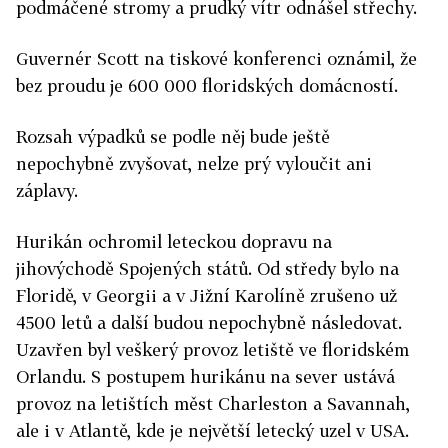
podmáčené stromy a prudký vítr odnášel střechy.
Guvernér Scott na tiskové konferenci oznámil, že
bez proudu je 600 000 floridských domácností.
Rozsah výpadků se podle něj bude ještě
nepochybně zvyšovat, nelze prý vyloučit ani
záplavy.
Hurikán ochromil leteckou dopravu na
jihovýchodě Spojených států. Od středy bylo na
Floridě, v Georgii a v Jižní Karolíně zrušeno už
4500 letů a další budou nepochybně následovat.
Uzavřen byl veškerý provoz letiště ve floridském
Orlandu. S postupem hurikánu na sever ustává
provoz na letištích měst Charleston a Savannah,
ale i v Atlantě, kde je největší letecký uzel v USA.