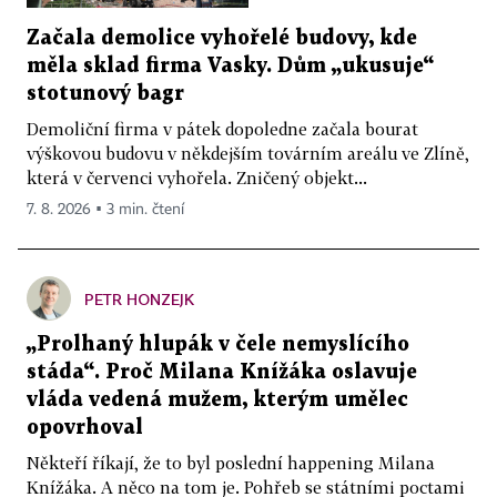
Začala demolice vyhořelé budovy, kde
měla sklad firma Vasky. Dům „ukusuje“
stotunový bagr
Demoliční firma v pátek dopoledne začala bourat
výškovou budovu v někdejším továrním areálu ve Zlíně,
která v červenci vyhořela. Zničený objekt...
7. 8. 2026 ▪ 3 min. čtení
PETR HONZEJK
„Prolhaný hlupák v čele nemyslícího
stáda“. Proč Milana Knížáka oslavuje
vláda vedená mužem, kterým umělec
opovrhoval
Někteří říkají, že to byl poslední happening Milana
Knížáka. A něco na tom je. Pohřeb se státními poctami