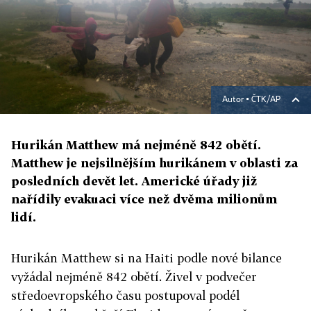
Autor ▪
ČTK/AP
Hurikán Matthew má nejméně 842 obětí.
Matthew je nejsilnějším hurikánem v oblasti za
posledních devět let. Americké úřady již
nařídily evakuaci více než dvěma milionům
lidí.
Hurikán Matthew si na Haiti podle nové bilance
vyžádal nejméně 842 obětí. Živel v podvečer
středoevropského času postupoval podél