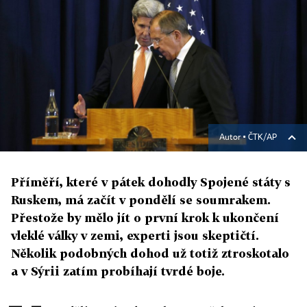
Autor ▪
ČTK/AP
Příměří, které v pátek dohodly Spojené státy s
Ruskem, má začít v pondělí se soumrakem.
Přestože by mělo jít o první krok k ukončení
vleklé války v zemi, experti jsou skeptičtí.
Několik podobných dohod už totiž ztroskotalo
a v Sýrii zatím probíhají tvrdé boje.