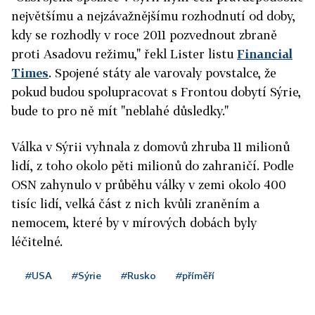
největšímu a nejzávažnějšímu rozhodnutí od doby,
kdy se rozhodly v roce 2011 pozvednout zbraně
proti Asadovu režimu," řekl Lister listu
Financial
Times
. Spojené státy ale varovaly povstalce, že
pokud budou spolupracovat s Frontou dobytí Sýrie,
bude to pro ně mít "neblahé důsledky."
Válka v Sýrii vyhnala z domovů zhruba 11 milionů
lidí, z toho okolo pěti milionů do zahraničí. Podle
OSN zahynulo v průběhu války v zemi okolo 400
tisíc lidí, velká část z nich kvůli zraněním a
nemocem, které by v mírových dobách byly
léčitelné.
#USA
#Sýrie
#Rusko
#příměří