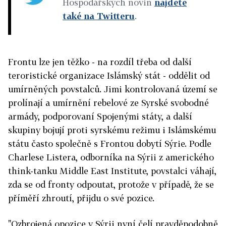
Hospodářských novin
najdete
také na Twitteru
.
Frontu lze jen těžko - na rozdíl třeba od další
teroristické organizace Islámský stát - oddělit od
umírněných povstalců. Jimi kontrolovaná území se
prolínají a umírnění rebelové ze Syrské svobodné
armády, podporovaní Spojenými státy, a další
skupiny bojují proti syrskému režimu i Islámskému
státu často společně s Frontou dobytí Sýrie. Podle
Charlese Listera, odborníka na Sýrii z amerického
think-tanku Middle East Institute, povstalci váhají,
zda se od fronty odpoutat, protože v případě, že se
příměří zhroutí, přijdu o své pozice.
"Ozbrojená opozice v Sýrii nyní čelí pravděpodobně