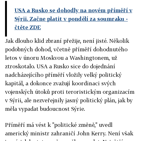
USA a Rusko se dohodly na novém příměří v
Sýrii. Začne platit v pondělí za soumraku
-
čtěte ZDE
Jak dlouho klid zbraní přežije, není jisté. Několik
podobných dohod, včetně příměří dohodnutého
letos v únoru Moskvou a Washingtonem, už
ztroskotalo. USA a Rusko sice do dojednání
nadcházejícího příměří vložily velký politický
kapitál, a dokonce zvažují koordinaci svých
vojenských útoků proti teroristickým organizacím
v Sýrii, ale nezveřejnily jasný politický plán, jak by
měla vypadat budoucnost Sýrie.
Příměří má vést k "politické změně," uvedl
americký ministr zahraničí John Kerry. Není však