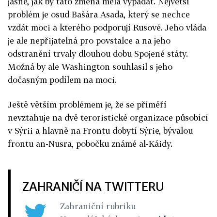
jasné, jak by tato změna měla vypadat. Největší
problém je osud Bašára Asada, který se nechce
vzdát moci a kterého podporují Rusové. Jeho vláda
je ale nepřijatelná pro povstalce a na jeho
odstranění trvaly dlouhou dobu Spojené státy.
Možná by ale Washington souhlasil s jeho
dočasným podílem na moci.
Ještě větším problémem je, že se příměří
nevztahuje na dvě teroristické organizace působící
v Sýrii a hlavně na Frontu dobytí Sýrie, bývalou
frontu an-Nusra, pobočku známé al-Káidy.
ZAHRANIČÍ NA TWITTERU
Zahraniční rubriku