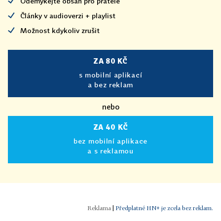
Odemykejte obsah pro přátele
Články v audioverzi + playlist
Možnost kdykoliv zrušit
ZA 80 KČ
s mobilní aplikací
a bez reklam
nebo
ZA 40 KČ
bez mobilní aplikace
a s reklamou
|
Předplatné HN+ je zcela bez reklam.