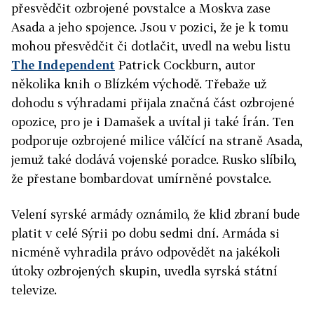
přesvědčit ozbrojené povstalce a Moskva zase
Asada a jeho spojence. Jsou v pozici, že je k tomu
mohou přesvědčit či dotlačit, uvedl na webu listu
The Independent
Patrick Cockburn, autor
několika knih o Blízkém východě. Třebaže už
dohodu s výhradami přijala značná část ozbrojené
opozice, pro je i Damašek a uvítal ji také Írán. Ten
podporuje ozbrojené milice válčící na straně Asada,
jemuž také dodává vojenské poradce. Rusko slíbilo,
že přestane bombardovat umírněné povstalce.
Velení syrské armády oznámilo, že klid zbraní bude
platit v celé Sýrii po dobu sedmi dní. Armáda si
nicméně vyhradila právo odpovědět na jakékoli
útoky ozbrojených skupin, uvedla syrská státní
televize.