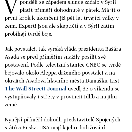
V
pondělí se západem slunce začalo v Sýrii
platit příměří dohodnuté v pátek. Má jít o
první krok k ukončení již pět let trvající války v
zemi. Experti jsou ale skeptičtí a v Sýrii zatím
probíhají tvrdé boje.
Jak povstalci, tak syrská vláda prezidenta Bašára
Asada se před příměřím snažily posílit své
postavení. Podle televizní stanice CNBC se tvrdě
bojovalo okolo Aleppa drženého povstalci a na
okrajích Asadova hlavního města Damašku. List
The Wall Streett Journal
uvedl, že o víkendu se
vystupňovaly i střety v provincii Idlíb a na jihu
země.
Nynější příměří dohodli představitelé Spojených
států a Ruska. USA mají k jeho dodržování