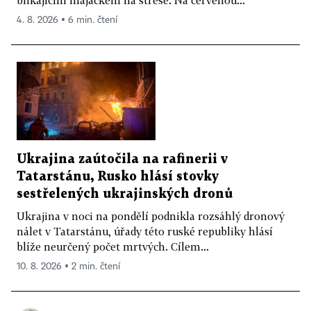
blikajícím majáčkem na střeše. Na červenou...
4. 8. 2026 ▪ 6 min. čtení
Ukrajina zaútočila na rafinerii v
Tatarstánu, Rusko hlásí stovky
sestřelených ukrajinských dronů
Ukrajina v noci na pondělí podnikla rozsáhlý dronový
nálet v Tatarstánu, úřady této ruské republiky hlásí
blíže neurčený počet mrtvých. Cílem...
10. 8. 2026 ▪ 2 min. čtení