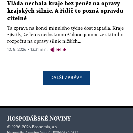
Vláda nechala kraje bez peněz na opravy
krajských silnic. A řidič to pozná opravdu
citelně
Ta zpráva na konci minulého týdne dost zapadla. Kraje
zjistily, že letos nedostanou žádnou pomoc ze státního
rozpočtu na opravy silnic nižších...
10. 8. 2026 ▪ 13:31 min.
DALŠÍ ZPRÁVY
©
1996-2026
Economia, a.s.