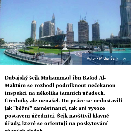
Autor ▪
Michal Šenk
Dubajský šejk Muhammad ibn Rašíd Al-
Maktúm se rozhodl podniknout nečekanou
inspekci na několika tamních úřadech.
Úředníky ale nenašel. Do práce se nedostavili
jak "běžní" zaměstnanci, tak ani vysoce
postavení úředníci. Šejk navštívil hlavně
úřady, které se orientují na poskytování
různých služeb.