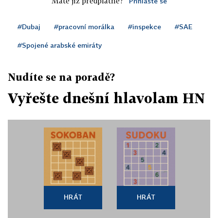
Máte již předplatné?
Přihlaste se
#Dubaj
#pracovní morálka
#inspekce
#SAE
#Spojené arabské emiráty
Nudíte se na poradě?
Vyřešte dnešní hlavolam HN
HRÁT
HRÁT