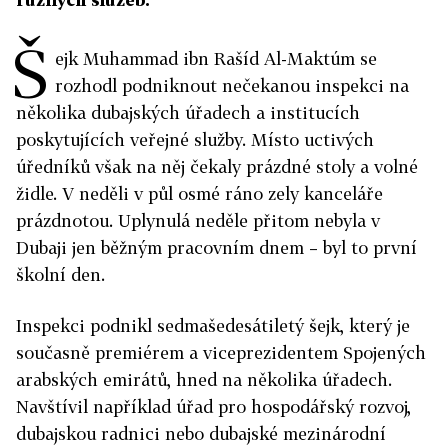
Š
ejk Muhammad ibn Rašíd Al-Maktúm se
rozhodl podniknout nečekanou inspekci na
několika dubajských úřadech a institucích
poskytujících veřejné služby. Místo uctivých
úředníků však na něj čekaly prázdné stoly a volné
židle. V neděli v půl osmé ráno zely kanceláře
prázdnotou. Uplynulá neděle přitom nebyla v
Dubaji jen běžným pracovním dnem – byl to první
školní den.
Inspekci podnikl sedmašedesátiletý šejk, který je
současně premiérem a viceprezidentem Spojených
arabských emirátů, hned na několika úřadech.
Navštívil například úřad pro hospodářský rozvoj,
dubajskou radnici nebo dubajské mezinárodní