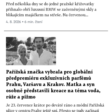
Před několika dny se do jedné pražské křižovatky
přihnalo obří luxusní BMW se začerněnými skly a
blikajícím majáčkem na střeše. Na červenou...
4. 8. 2026 ▪ 6 min. čtení
Pařížská značka vybrala pro globální
předpremiéru exkluzivních parfémů
Prahu, Varšavu a Krakov. Matka a syn
osobně představili kreace na téma voda,
růže a pižmo
Je 23. července krátce po deváté ráno a módní Pařížská
ulice v centru Prahy ještě spí. Přesto se tudy začínají