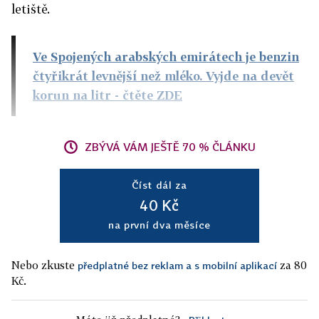
letiště.
Ve Spojených arabských emirátech je benzin
čtyřikrát levnější než mléko. Vyjde na devět
korun na litr
- čtěte ZDE
ZBÝVÁ VÁM JEŠTĚ 70 % ČLÁNKU
Číst dál za
40 Kč
na první dva měsíce
Nebo zkuste
za 80
předplatné bez reklam a s mobilní aplikací
Kč.