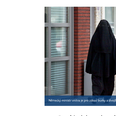
Německý ministr vnitra je pro zákaz burky a dvojíh