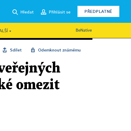
PŘEDPLATNÉ
Hledat
Přihlásit se
BeNative
ALŠÍ
Sdílet
Odemknout známému
veřejných
ké omezit