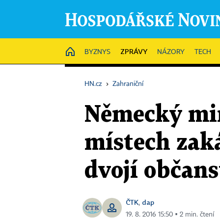
ZPRÁVY
HOME
BYZNYS
NÁZORY
TECH
HN.cz
›
Zahraniční
Německý min
místech zak
dvojí občans
ČTK
dap
,
19. 8. 2016 15:50 ▪ 2 min. čtení