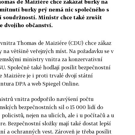
omas de Maiziére chce zakázat burky na
dmítnutí burky prý nemá nic společného s
í soudržností. Ministr chce také zrušit
se dvojího občanství.
 vnitra Thomas de Maiziére (CDU) chce zákaz
 na většině veřejných míst. Na požadavku se v
zemskými ministry vnitra za konzervativní
. Společně také hodlají posílit bezpečnostní
e Maizière je i proti trvalé dvojí státní
entura DPA a web Spiegel Online.
istrů vnitra podpořilo navýšení počtu
emských bezpečnostních sil o 15 000 lidí do
policistů, nejen na ulicích, ale i u počítačů a u
ére. Bezpečnostní složky mají také dostat lepší
ní a ochranných vest. Zároveň je třeba posílit