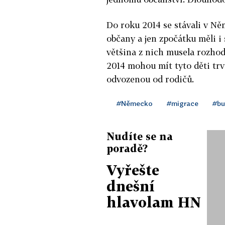
Do roku 2014 se stávali v N
občany a jen zpočátku měli i 
většina z nich musela rozhod
2014 mohou mít tyto děti trv
odvozenou od rodičů.
#Německo
#migrace
#bu
Nudíte se na
poradě?
Vyřešte
dnešní
hlavolam HN