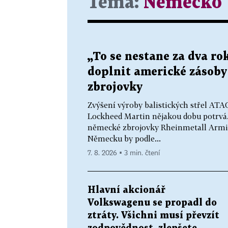
Téma:
Německo
„To se nestane za dva r
doplnit americké zásoby s
zbrojovky
Zvýšení výroby balistických střel AT
Lockheed Martin nějakou dobu potrvá. 
německé zbrojovky Rheinmetall Armin
Německu by podle...
7. 8. 2026 ▪ 3 min. čtení
Hlavní akcionář
Volkswagenu se propadl do
ztráty. Všichni musí převzít