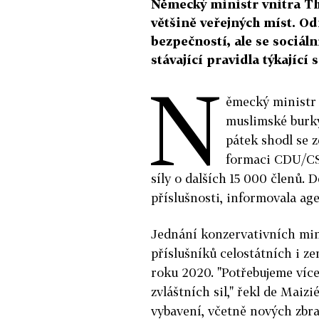
Německý ministr vnitra Th
většině veřejných míst. O
bezpečností, ale se sociáln
stávající pravidla týkající 
N
ěmecký ministr
muslimské burky
pátek shodl se 
formaci CDU/CSU
síly o dalších 15 000 členů. D
příslušnosti, informovala ag
Jednání konzervativních min
příslušníků celostátních i z
roku 2020. "Potřebujeme více 
zvláštních sil," řekl de Maizi
vybavení, včetně nových zbra