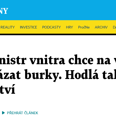
REALITY
INVESTICE
PODCASTY
HRY
PročNe
ARCHIV
D
istr vnitra chce na 
ázat burky. Hodlá ta
tví
PŘEHRÁT ČLÁNEK