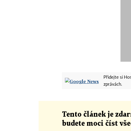
Přidejte si H
zprávách.
Tento článek
je
zdar
budete moci číst vš