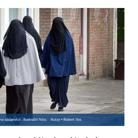
o občanství - Ilustrační foto.
Autor ▪
Robert Vos