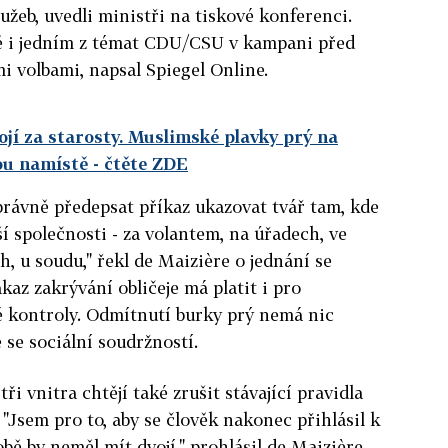
žeb, uvedli ministři na tiskové konferenci.
ě i jedním z témat CDU/CSU v kampani před
 volbami, napsal Spiegel Online.
jí za starosty. Muslimské plavky prý na
sou namístě
- čtěte ZDE
 právně předepsat příkaz ukazovat tvář tam, kde
ší společnosti - za volantem, na úřadech, ve
h, u soudu," řekl de Maizière o jednání se
az zakrývání obličeje má platit i pro
é kontroly. Odmítnutí burky prý nemá nic
 se sociální soudržností.
i vnitra chtějí také zrušit stávající pravidla
. "Jsem pro to, aby se člověk nakonec přihlásil k
ě by neměl mít dvojí," prohlásil de Maizière.