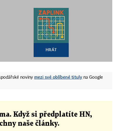
HRÁT
mezi své oblíbené tituly
ospodářské noviny
na Google
ma. Když si předplatíte HN,
echny naše články
.