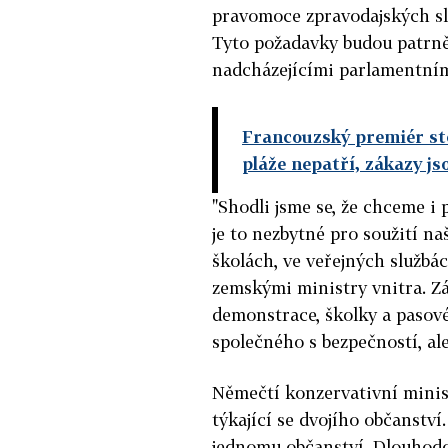
pravomoce zpravodajských slu
Tyto požadavky budou patrn
nadcházejícími parlamentními
Francouzský premiér sto
pláže nepatří, zákazy j
"Shodli jsme se, že chceme i
je to nezbytné pro soužití na
školách, ve veřejných službác
zemskými ministry vnitra. Zák
demonstrace, školky a pasov
společného s bezpečností, ale
Němečtí konzervativní ministř
týkající se dvojího občanství
jednomu občanství. Dlouhodob