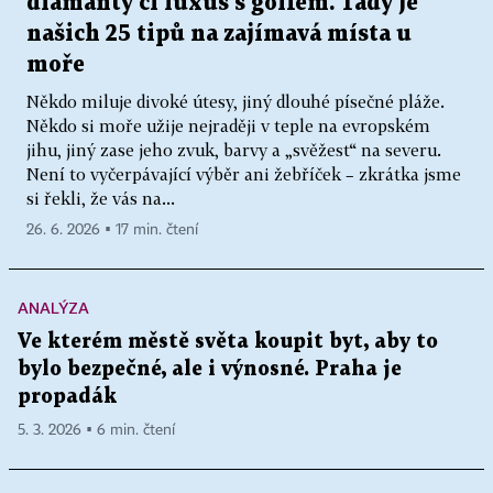
diamanty či luxus s golfem. Tady je
našich 25 tipů na zajímavá místa u
moře
Někdo miluje divoké útesy, jiný dlouhé písečné pláže.
Někdo si moře užije nejraději v teple na evropském
jihu, jiný zase jeho zvuk, barvy a „svěžest“ na severu.
Není to vyčerpávající výběr ani žebříček – zkrátka jsme
si řekli, že vás na...
26. 6. 2026 ▪ 17 min. čtení
ANALÝZA
Ve kterém městě světa koupit byt, aby to
bylo bezpečné, ale i výnosné. Praha je
propadák
5. 3. 2026 ▪ 6 min. čtení