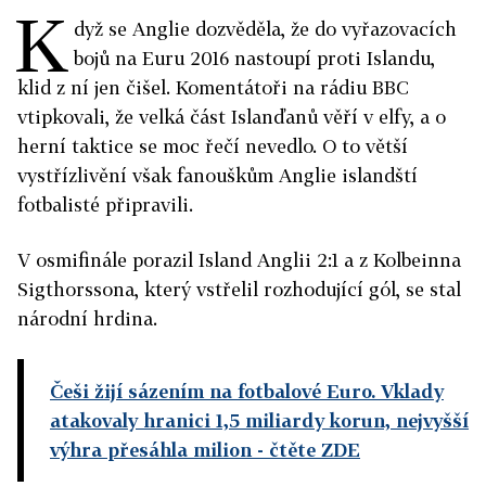
K
dyž se Anglie dozvěděla, že do vyřazovacích
bojů na Euru 2016 nastoupí proti Islandu,
klid z ní jen čišel. Komentátoři na rádiu BBC
vtipkovali, že velká část Islanďanů věří v elfy, a o
herní taktice se moc řečí nevedlo. O to větší
vystřízlivění však fanouškům Anglie islandští
fotbalisté připravili.
V osmifinále porazil Island Anglii 2:1 a z Kolbeinna
Sigthorssona, který vstřelil rozhodující gól, se stal
národní hrdina.
Češi žijí sázením na fotbalové Euro. Vklady
atakovaly hranici 1,5 miliardy korun, nejvyšší
výhra přesáhla milion
- čtěte ZDE