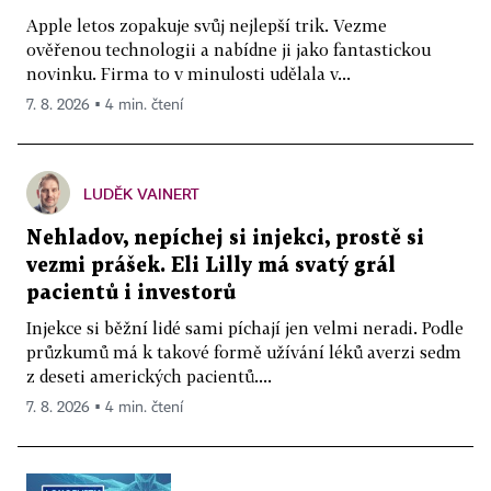
Apple letos zopakuje svůj nejlepší trik. Vezme
ověřenou technologii a nabídne ji jako fantastickou
novinku. Firma to v minulosti udělala v...
7. 8. 2026 ▪ 4 min. čtení
LUDĚK VAINERT
Nehladov, nepíchej si injekci, prostě si
vezmi prášek. Eli Lilly má svatý grál
pacientů i investorů
Injekce si běžní lidé sami píchají jen velmi neradi. Podle
průzkumů má k takové formě užívání léků averzi sedm
z deseti amerických pacientů....
7. 8. 2026 ▪ 4 min. čtení