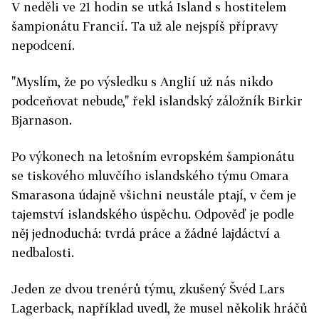
V neděli ve 21 hodin se utká Island s hostitelem
šampionátu Francií. Ta už ale nejspíš přípravy
nepodcení.
"Myslím, že po výsledku s Anglií už nás nikdo
podceňovat nebude," řekl islandský záložník Birkir
Bjarnason.
Po výkonech na letošním evropském šampionátu
se tiskového mluvčího islandského týmu Omara
Smarasona údajně všichni neustále ptají, v čem je
tajemství islandského úspěchu. Odpověď je podle
něj jednoduchá: tvrdá práce a žádné lajdáctví a
nedbalosti.
Jeden ze dvou trenérů týmu, zkušený Švéd Lars
Lagerback, například uvedl, že musel několik hráčů