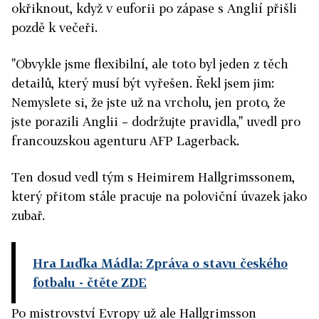
okřiknout, když v euforii po zápase s Anglií přišli
pozdě k večeři.
"Obvykle jsme flexibilní, ale toto byl jeden z těch
detailů, který musí být vyřešen. Řekl jsem jim:
Nemyslete si, že jste už na vrcholu, jen proto, že
jste porazili Anglii – dodržujte pravidla," uvedl pro
francouzskou agenturu AFP Lagerback.
Ten dosud vedl tým s Heimirem Hallgrimssonem,
který přitom stále pracuje na poloviční úvazek jako
zubař.
Hra Luďka Mádla: Zpráva o stavu českého
fotbalu
- čtěte ZDE
Po mistrovství Evropy už ale Hallgrimsson