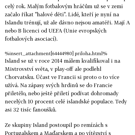
celý rok. Malým fotbalovým hráčům už se v zemi
začalo říkat "halové děti". Lidé, kteří je nyní na
Islandu trénují, už ale dávno nejsou amatéři. Mají A
nebo B licenci od UEFA (Unie evropských
fotbalových asociací).
%insert_attachment[64444980] priloha.html%
Island se už v roce 2014 málem kvalifikoval i na
Mistrovství světa, v play-off ale podlehl
Chorvatsku.
Účast ve Francii si proto o to více
užívá. Na zápasy svých hrdinů se do Francie
přiletělo, nebo ještě přiletí podívat dohromady
necelých 10 procent celé islandské populace. Tedy
asi 32 tisíc fanoušků.
Ze skupiny Island postoupil po remízách s
Portugalskem a Maďarskem a po vítězství s