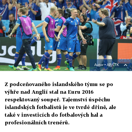
Autor ▪
AP/ČTK
Z podceňovaného islandského týmu se po
výhře nad Anglií stal na Euru 2016
respektovaný soupeř. Tajemství úspěchu
islandských fotbalistů je ve tvrdé dřině, ale
také v investicích do fotbalových hal a
profesionálních trenérů.